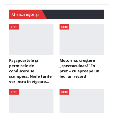
Urmărește și
STIRI
STIRI
Pașapoartele și
Motorina, creștere
permisele de
„spectaculoasă” în
conducere se
preț – cu aproape un
scumpesc. Noile tarife
leu, un record
vor intra în vigoare…
STIRI
STIRI