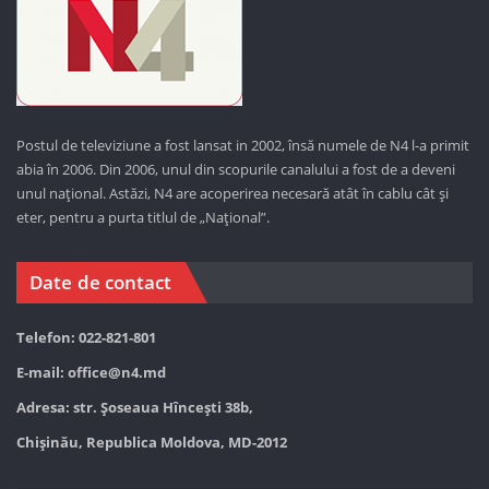
Postul de televiziune a fost lansat in 2002, însă numele de N4 l-a primit
abia în 2006. Din 2006, unul din scopurile canalului a fost de a deveni
unul național. Astăzi,
N4 are acoperirea necesară atât în cablu cât și
eter, pentru a purta titlul de „Național”.
Date de contact
Telefon: 022-821-801
E-mail:
office@n4.md
Adresa: str. Șoseaua Hînceşti 38b,
Chișinău, Republica Moldova, MD-2012