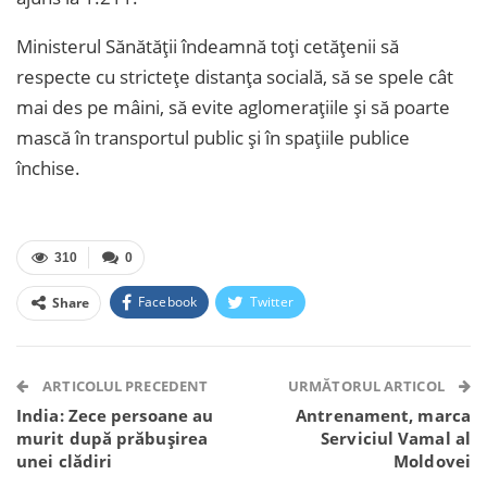
Ministerul Sănătății îndeamnă toți cetățenii să
respecte cu strictețe distanța socială, să se spele cât
mai des pe mâini, să evite aglomerațiile și să poarte
mască în transportul public și în spațiile publice
închise.
310
0
Facebook
Twitter
Share
Facebook Messenger
OK.ru
VK
Telegram
WhatsApp
Viber
ARTICOLUL PRECEDENT
URMĂTORUL ARTICOL
India: Zece persoane au
Antrenament, marca
murit după prăbușirea
Serviciul Vamal al
unei clădiri
Moldovei