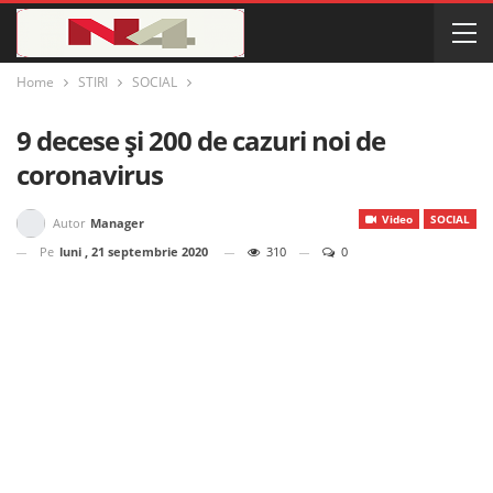
Home
STIRI
SOCIAL
9 decese și 200 de cazuri noi de
coronavirus
Video
SOCIAL
Autor
Manager
Pe
luni , 21 septembrie 2020
310
0