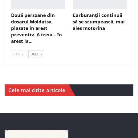
Două persoane din
Carburanții continuă
dosarul Moldatsa,
să se scumpească, mai
plasate în arest
ales motorina
preventiv. A treia – în
arest la…
PREC.
URM.
Cele mai citite articole