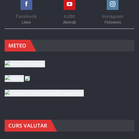
Facebook
8,050
Instagram
Likes
Abonați
Followers
METEO
CURS VALUTAR