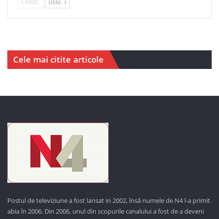
PREC.
URM.
Cele mai citite articole
Postul de televiziune a fost lansat in 2002, însă numele de N4 l-a primit
abia în 2006. Din 2006, unul din scopurile canalului a fost de a deveni