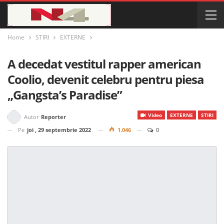
Home
STIRI
EXTERNE
A decedat vestitul rapper american
Coolio, devenit celebru pentru piesa
„Gangsta’s Paradise”
Video
EXTERNE
STIRI
Autor
Reporter
Pe
joi , 29 septembrie 2022
1.046
0