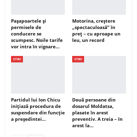
Pașapoartele și
Motorina, creștere
permisele de
„spectaculoasă” în
conducere se
preț – cu aproape un
scumpesc. Noile tarife
leu, un record
vor intra în vigoare…
STIRI
STIRI
Partidul lui Ion Chicu
Două persoane din
inițiază procedura de
dosarul Moldatsa,
suspendare din funcție
plasate în arest
a președintei…
preventiv. A treia – în
arest la…