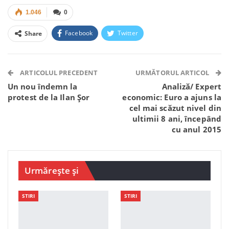
1.046
0
Facebook
Twitter
Share
Facebook Messenger
OK.ru
VK
Telegram
WhatsApp
Viber
ARTICOLUL PRECEDENT
URMĂTORUL ARTICOL
Un nou îndemn la
Analiză/ Expert
protest de la Ilan Șor
economic: Euro a ajuns la
cel mai scăzut nivel din
ultimii 8 ani, începând
cu anul 2015
Urmărește și
STIRI
STIRI