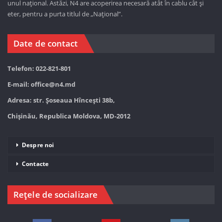
unul național. Astăzi,
N4 are acoperirea necesară atât în cablu cât și
eter, pentru a purta titlul de „Național”.
Date de contact
Telefon: 022-821-801
E-mail:
office@n4.md
Adresa: str. Șoseaua Hînceşti 38b,
Chișinău, Republica Moldova, MD-2012
Despre noi
Contacte
Rețele de socializare