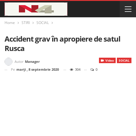
Home
STIRI
SOCIAL
Accident grav în apropiere de satul
Rusca
Video
SOCIAL
Autor
Manager
Pe
marți , 8 septembrie 2020
304
0