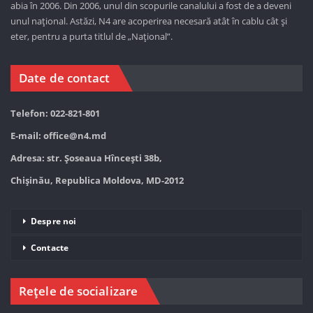
abia în 2006. Din 2006, unul din scopurile canalului a fost de a deveni
unul național. Astăzi,
N4 are acoperirea necesară atât în cablu cât și
eter, pentru a purta titlul de „Național”.
Date de contact
Telefon: 022-821-801
E-mail:
office@n4.md
Adresa: str. Șoseaua Hînceşti 38b,
Chișinău, Republica Moldova, MD-2012
Despre noi
Contacte
Rețele de socializare