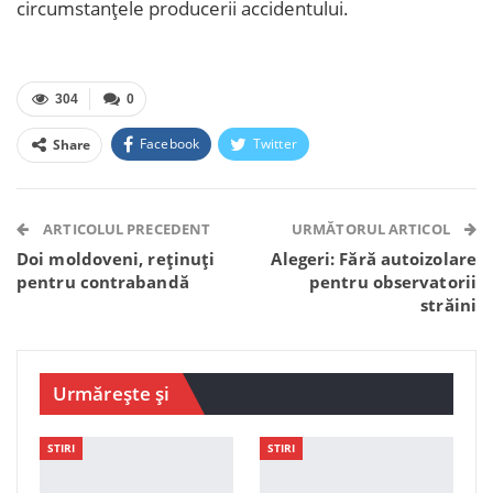
circumstanțele producerii accidentului.
304
0
Facebook
Twitter
Share
Facebook Messenger
OK.ru
VK
Telegram
WhatsApp
Viber
ARTICOLUL PRECEDENT
URMĂTORUL ARTICOL
Doi moldoveni, reținuți
Alegeri: Fără autoizolare
pentru contrabandă
pentru observatorii
străini
Urmărește și
STIRI
STIRI