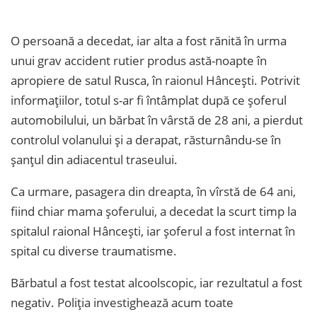
O persoană a decedat, iar alta a fost rănită în urma
unui grav accident rutier produs astă-noapte în
apropiere de satul Rusca, în raionul Hâncești. Potrivit
informațiilor, totul s-ar fi întâmplat după ce șoferul
automobilului, un bărbat în vârstă de 28 ani, a pierdut
controlul volanului și a derapat, răsturnându-se în
șanțul din adiacentul traseului.
Ca urmare, pasagera din dreapta, în vîrstă de 64 ani,
fiind chiar mama șoferului, a decedat la scurt timp la
spitalul raional Hâncești, iar șoferul a fost internat în
spital cu diverse traumatisme.
Bărbatul a fost testat alcoolscopic, iar rezultatul a fost
negativ. Poliția investighează acum toate