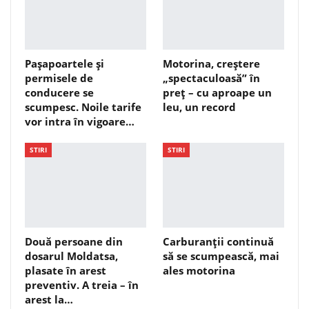
Pașapoartele și
Motorina, creștere
permisele de
„spectaculoasă” în
conducere se
preț – cu aproape un
scumpesc. Noile tarife
leu, un record
vor intra în vigoare…
STIRI
STIRI
Două persoane din
Carburanții continuă
dosarul Moldatsa,
să se scumpească, mai
plasate în arest
ales motorina
preventiv. A treia – în
arest la…