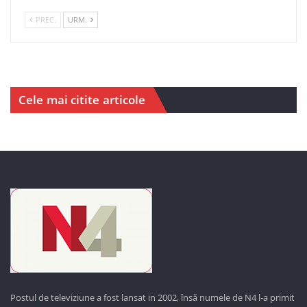
PREC.
URM.
Cele mai citite articole
Postul de televiziune a fost lansat in 2002, însă numele de N4 l-a primit