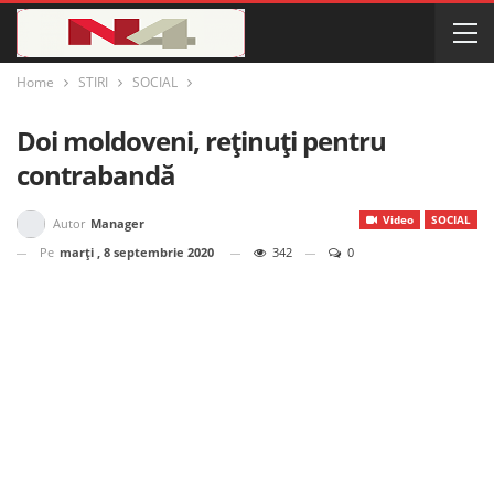
Home
STIRI
SOCIAL
Doi moldoveni, reținuți pentru
contrabandă
Video
SOCIAL
Autor
Manager
Pe
marți , 8 septembrie 2020
342
0