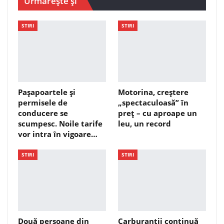
Urmărește și
STIRI
STIRI
Pașapoartele și
Motorina, creștere
permisele de
„spectaculoasă” în
conducere se
preț – cu aproape un
scumpesc. Noile tarife
leu, un record
vor intra în vigoare…
STIRI
STIRI
Două persoane din
Carburanții continuă