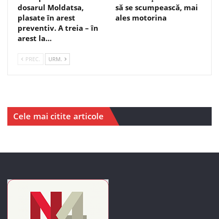
dosarul Moldatsa,
să se scumpească, mai
plasate în arest
ales motorina
preventiv. A treia – în
arest la…
PREC.
URM.
Cele mai citite articole