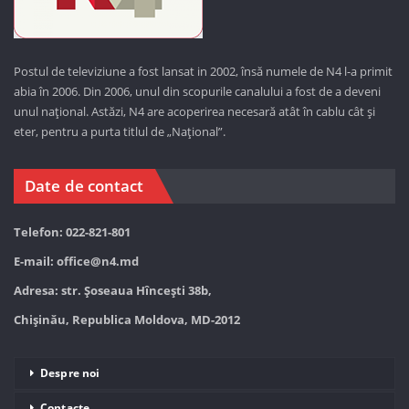
Postul de televiziune a fost lansat in 2002, însă numele de N4 l-a primit
abia în 2006. Din 2006, unul din scopurile canalului a fost de a deveni
unul național. Astăzi,
N4 are acoperirea necesară atât în cablu cât și
eter, pentru a purta titlul de „Național”.
Date de contact
Telefon: 022-821-801
E-mail:
office@n4.md
Adresa: str. Șoseaua Hînceşti 38b,
Chișinău, Republica Moldova, MD-2012
Despre noi
Contacte