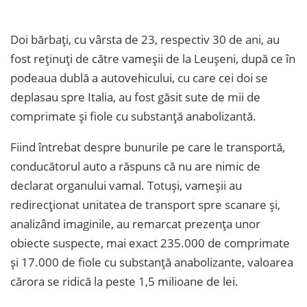
Doi bărbați, cu vârsta de 23, respectiv 30 de ani, au
fost reținuți de către vameșii de la Leușeni, după ce în
podeaua dublă a autovehicului, cu care cei doi se
deplasau spre Italia, au fost găsit sute de mii de
comprimate și fiole cu substanță anabolizantă.
Fiind întrebat despre bunurile pe care le transportă,
conducătorul auto a răspuns că nu are nimic de
declarat organului vamal. Totuși, vameșii au
redirecționat unitatea de transport spre scanare și,
analizând imaginile, au remarcat prezența unor
obiecte suspecte, mai exact 235.000 de comprimate
și 17.000 de fiole cu substanță anabolizante, valoarea
cărora se ridică la peste 1,5 milioane de lei.