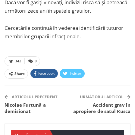
Dacă vor fi găsiți vinovați, indivizii riscă să-și petreacă
următorii zece ani în spatele gratiilor.
Cercetările continuă în vederea identificării tuturor
membrilor grupării infracționale.
342
0
Facebook
Twitter
Share
Facebook Messenger
OK.ru
VK
Telegram
WhatsApp
Viber
ARTICOLUL PRECEDENT
URMĂTORUL ARTICOL
Nicolae Furtună a
Accident grav în
demisionat
apropiere de satul Rusca