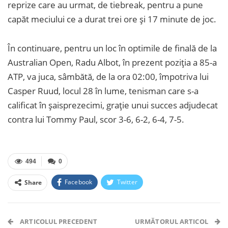
reprize care au urmat, de tiebreak, pentru a pune
capăt meciului ce a durat trei ore și 17 minute de joc.
În continuare, pentru un loc în optimile de finală de la
Australian Open, Radu Albot, în prezent poziția a 85-a
ATP, va juca, sâmbătă, de la ora 02:00, împotriva lui
Casper Ruud, locul 28 în lume, tenisman care s-a
calificat în șaisprezecimi, grație unui succes adjudecat
contra lui Tommy Paul, scor 3-6, 6-2, 6-4, 7-5.
494
0
Facebook
Twitter
Share
Facebook Messenger
OK.ru
VK
Telegram
WhatsApp
Viber
ARTICOLUL PRECEDENT
URMĂTORUL ARTICOL