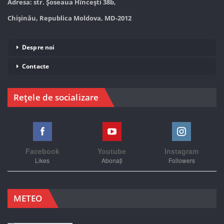
Adresa: str. Șoseaua Hînceşti 38b,
Chișinău, Republica Moldova, MD-2012
Despre noi
Contacte
Rețele de socializare
Facebook
Youtube
Instagram
Likes
Abonați
Followers
METEO