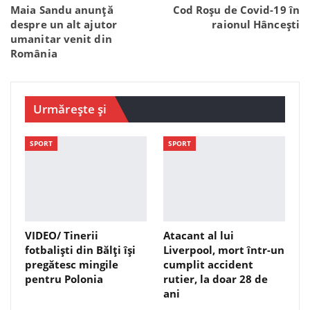
Maia Sandu anunță
Cod Roșu de Covid-19 în
despre un alt ajutor
raionul Hâncești
umanitar venit din
România
Urmărește și
SPORT
SPORT
VIDEO/ Tinerii
Atacant al lui
fotbaliști din Bălți își
Liverpool, mort într-un
pregătesc mingile
cumplit accident
pentru Polonia
rutier, la doar 28 de
ani