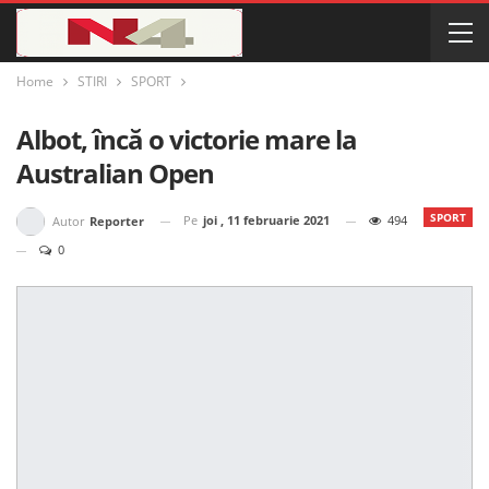
Home
STIRI
SPORT
Albot, încă o victorie mare la
Australian Open
SPORT
Pe
joi , 11 februarie 2021
494
Autor
Reporter
0