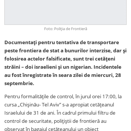
Foto: Poliția de Frontieră
Documentați pentru tentativa de transportare
peste frontiera de stat a bunurilor interzise, dar și
folosirea actelor falsificate, sunt trei cetățeni
străini – doi israelieni și un nigerian. Incidentele
au fost înregistrate în seara zilei de miercuri, 28
septembrie.
Pentru formalitățile de control, în jurul orei 17:00, la
cursa „Chișinău- Tel Aviv” s-a apropiat cetățeanul
Israelului de 31 de ani. În cadrul primului filtru de
control de securitate, polițiștii de frontieră au
observat în bagajul cetățeanului un obiect