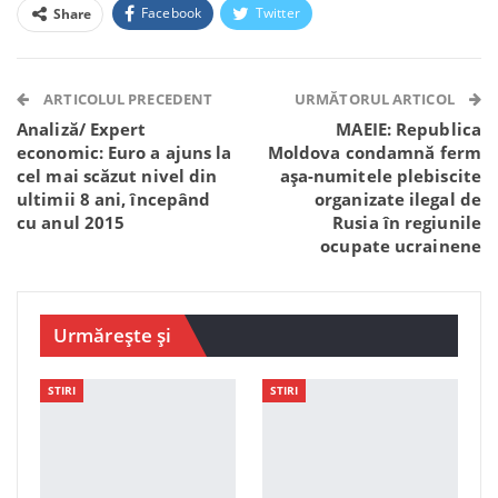
Facebook
Twitter
Share
Facebook Messenger
OK.ru
VK
Telegram
WhatsApp
Viber
ARTICOLUL PRECEDENT
URMĂTORUL ARTICOL
Analiză/ Expert
MAEIE: Republica
economic: Euro a ajuns la
Moldova condamnă ferm
cel mai scăzut nivel din
așa-numitele plebiscite
ultimii 8 ani, începând
organizate ilegal de
cu anul 2015
Rusia în regiunile
ocupate ucrainene
Urmărește și
STIRI
STIRI