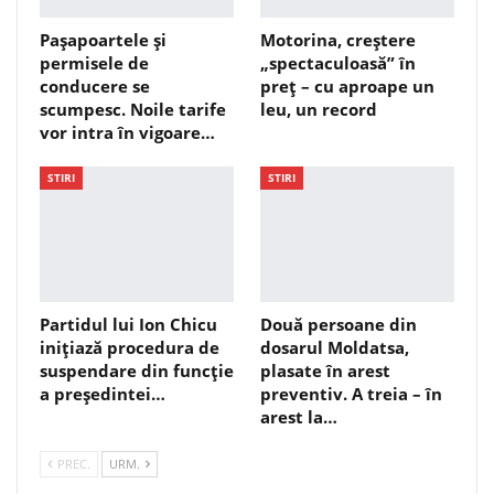
Pașapoartele și
Motorina, creștere
permisele de
„spectaculoasă” în
conducere se
preț – cu aproape un
scumpesc. Noile tarife
leu, un record
vor intra în vigoare…
STIRI
STIRI
Partidul lui Ion Chicu
Două persoane din
inițiază procedura de
dosarul Moldatsa,
suspendare din funcție
plasate în arest
a președintei…
preventiv. A treia – în
arest la…
PREC.
URM.