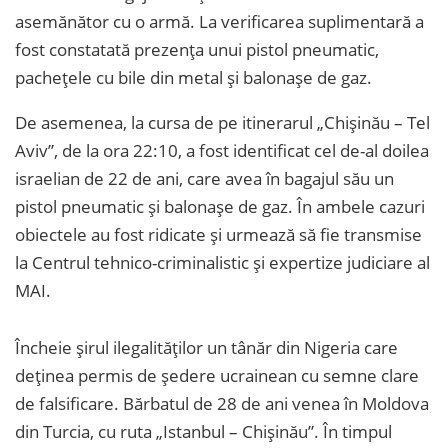
asemănător cu o armă. La verificarea suplimentară a
fost constatată prezența unui pistol pneumatic,
pachețele cu bile din metal și balonașe de gaz.
De asemenea, la cursa de pe itinerarul „Chișinău – Tel
Aviv”, de la ora 22:10, a fost identificat cel de-al doilea
israelian de 22 de ani, care avea în bagajul său un
pistol pneumatic și balonașe de gaz. În ambele cazuri
obiectele au fost ridicate și urmează să fie transmise
la Centrul tehnico-criminalistic şi expertize judiciare al
MAI.
Încheie șirul ilegalităților un tânăr din Nigeria care
deținea permis de ședere ucrainean cu semne clare
de falsificare. Bărbatul de 28 de ani venea în Moldova
din Turcia, cu ruta „Istanbul – Chișinău”. În timpul