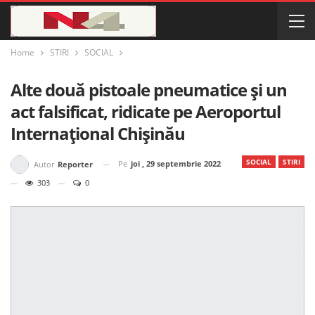
Home
STIRI
SOCIAL
Alte două pistoale pneumatice și un
act falsificat, ridicate pe Aeroportul
Internațional Chișinău
SOCIAL
STIRI
Pe
joi , 29 septembrie 2022
Autor
Reporter
303
0