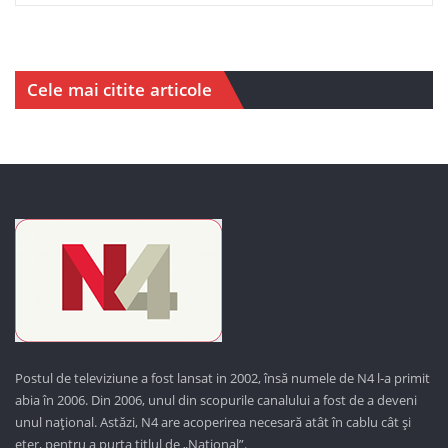
Cele mai citite articole
Postul de televiziune a fost lansat in 2002, însă numele de N4 l-a primit
abia în 2006. Din 2006, unul din scopurile canalului a fost de a deveni
unul național. Astăzi,
N4 are acoperirea necesară atât în cablu cât și
eter, pentru a purta titlul de „Național”.