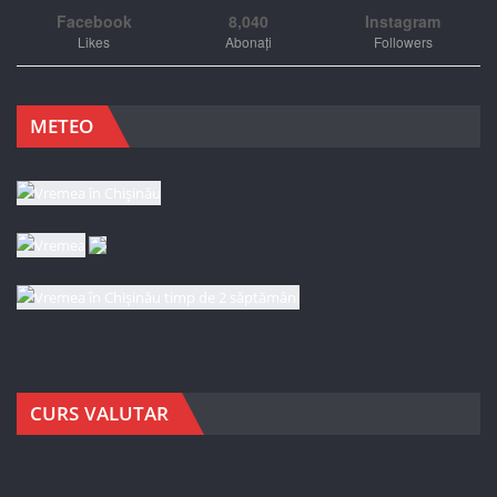
Facebook
8,040
Instagram
Likes
Abonați
Followers
METEO
CURS VALUTAR