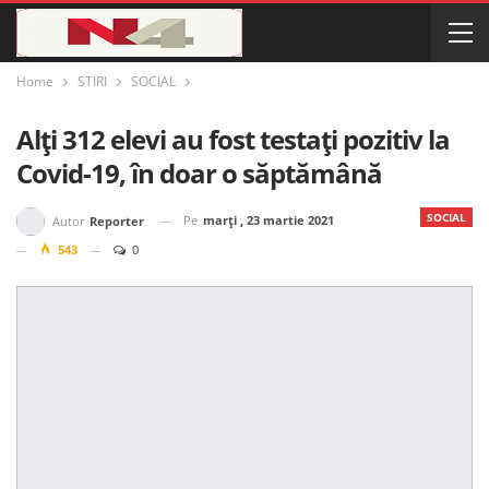
Home
STIRI
SOCIAL
Alți 312 elevi au fost testați pozitiv la
Covid-19, în doar o săptămână
SOCIAL
Pe
marți , 23 martie 2021
Autor
Reporter
543
0