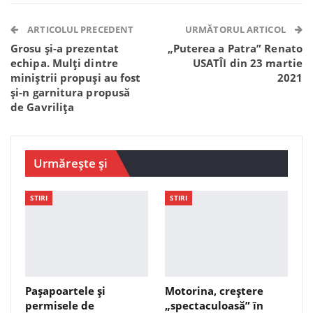
Facebook Messenger
OK.ru
VK
Telegram
WhatsApp
Viber
ARTICOLUL PRECEDENT
URMĂTORUL ARTICOL
Grosu și-a prezentat
„Puterea a Patra” Renato
echipa. Mulți dintre
USATÎI din 23 martie
miniștrii propuși au fost
2021
și-n garnitura propusă
de Gavrilița
Urmărește și
STIRI
STIRI
Pașapoartele și
Motorina, creștere
permisele de
„spectaculoasă” în