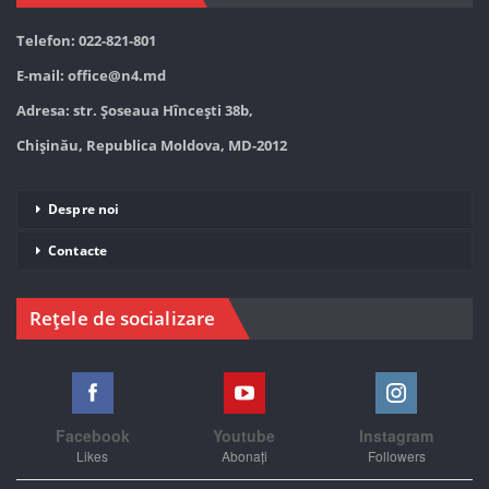
Telefon: 022-821-801
E-mail:
office@n4.md
Adresa: str. Șoseaua Hînceşti 38b,
Chișinău, Republica Moldova, MD-2012
Despre noi
Contacte
Rețele de socializare
Facebook
Youtube
Instagram
Likes
Abonați
Followers