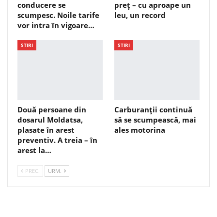
conducere se
preț – cu aproape un
scumpesc. Noile tarife
leu, un record
vor intra în vigoare…
STIRI
STIRI
Două persoane din
Carburanții continuă
dosarul Moldatsa,
să se scumpească, mai
plasate în arest
ales motorina
preventiv. A treia – în
arest la…
PREC.
URM.