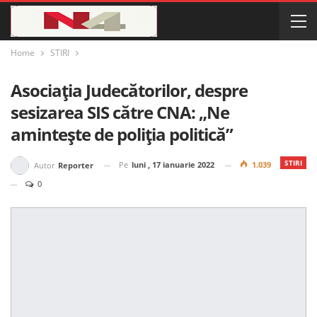
Home
STIRI
Asociația Judecătorilor, despre
sesizarea SIS către CNA: „Ne
amintește de poliția politică”
STIRI
Pe
luni , 17 ianuarie 2022
1.039
Autor
Reporter
0