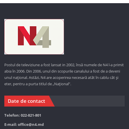
Postul de televiziune a fost lansat in 2002, însă numele de N4 l-a primit
abia în 2006. Din 2006, unul din scopurile canalului a fost de a deveni
unul național. Astăzi,
N4 are acoperirea necesară atât în cablu cât și
eter, pentru a purta titlul de „Național”.
Date de contact
Telefon: 022-821-801
E-mail:
office@n4.md