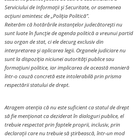
Serviciului de Informații și Securitate, or asemenea
acțiuni amintesc de „Poliția Politică”.
Reiterăm că hotărârile instanțelor judecătorești nu
sunt luate în funcție de agenda politică a vreunui partid
sau organ de stat, ci ele decurg exclusiv din
interpretarea și aplicarea legii. Organele judiciare nu
sunt la dispoziția niciunei autorități publice sau
formațiuni politice, iar implicarea de această manieră
într-o cauză concretă este intolerabilă prin prisma
respectării statului de drept.
Atragem atenția că nu este suficient ca statul de drept
să fie menționat ca deziderat în dialoguri publice, el
trebuie respectat prin faptele proprii, inclusiv, prin
declarații care nu trebuie să știrbească, într-un mod