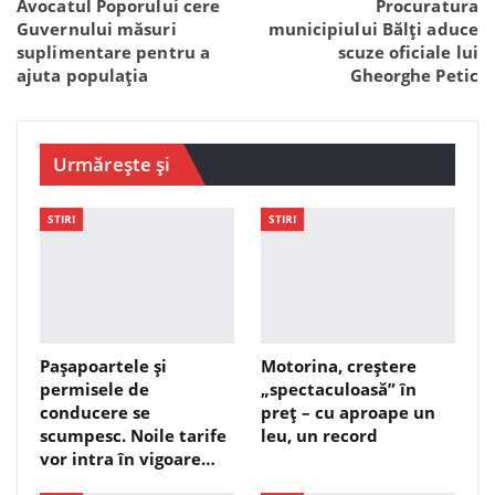
Avocatul Poporului cere
Procuratura
Guvernului măsuri
municipiului Bălți aduce
suplimentare pentru a
scuze oficiale lui
ajuta populația
Gheorghe Petic
Urmărește și
STIRI
STIRI
Pașapoartele și
Motorina, creștere
permisele de
„spectaculoasă” în
conducere se
preț – cu aproape un
scumpesc. Noile tarife
leu, un record
vor intra în vigoare…