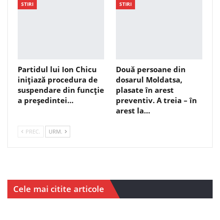
STIRI
STIRI
Partidul lui Ion Chicu
Două persoane din
inițiază procedura de
dosarul Moldatsa,
suspendare din funcție
plasate în arest
a președintei…
preventiv. A treia – în
arest la…
PREC.
URM.
Cele mai citite articole