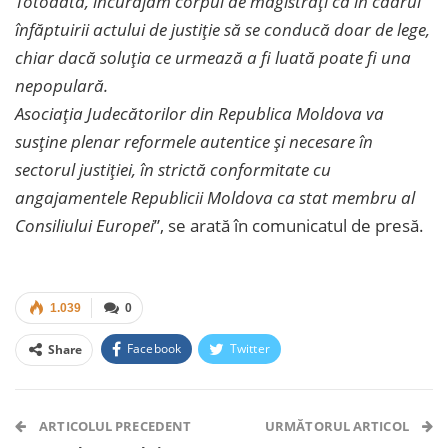
Totodată, încurajăm corpul de magistrați ca în cadrul
înfăptuirii actului de justiție să se conducă doar de lege,
chiar dacă soluția ce urmează a fi luată poate fi una
nepopulară.
Asociația Judecătorilor din Republica Moldova va
susține plenar reformele autentice și necesare în
sectorul justiției, în strictă conformitate cu
angajamentele Republicii Moldova ca stat membru al
Consiliului Europei
”, se arată în comunicatul de presă.
1.039
0
Facebook
Twitter
Share
Facebook Messenger
OK.ru
VK
Telegram
WhatsApp
Viber
ARTICOLUL PRECEDENT
URMĂTORUL ARTICOL