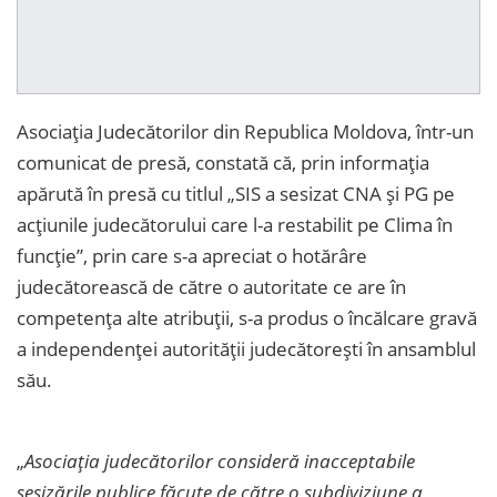
Asociația Judecătorilor din Republica Moldova, într-un
comunicat de presă, constată că, prin informația
apărută în presă cu titlul „SIS a sesizat CNA și PG pe
acțiunile judecătorului care l-a restabilit pe Clima în
funcție”, prin care s-a apreciat o hotărâre
judecătorească de către o autoritate ce are în
competența alte atribuții, s-a produs o încălcare gravă
a independenței autorității judecătorești în ansamblul
său.
„
Asociația judecătorilor consideră inacceptabile
sesizările publice făcute de către o subdiviziune a