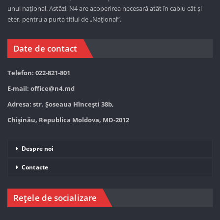
unul național. Astăzi,
N4 are acoperirea necesară atât în cablu cât și
eter, pentru a purta titlul de „Național”.
Date de contact
Telefon: 022-821-801
E-mail:
office@n4.md
Adresa: str. Șoseaua Hînceşti 38b,
Chișinău, Republica Moldova, MD-2012
Despre noi
Contacte
Rețele de socializare