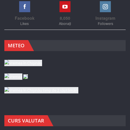
Facebook
8,050
Instagram
Likes
Abonați
Followers
METEO
CURS VALUTAR