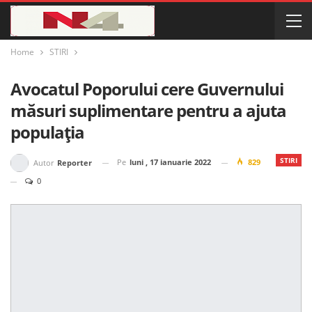
Home
STIRI
Avocatul Poporului cere Guvernului
măsuri suplimentare pentru a ajuta
populația
STIRI
Pe
luni , 17 ianuarie 2022
829
Autor
Reporter
0