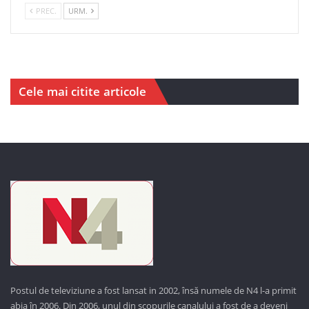
PREC.
URM.
Cele mai citite articole
Postul de televiziune a fost lansat in 2002, însă numele de N4 l-a primit
abia în 2006. Din 2006, unul din scopurile canalului a fost de a deveni