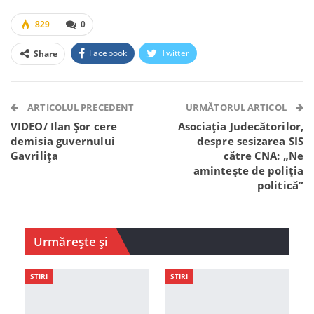
829
0
Facebook
Twitter
Share
Facebook Messenger
OK.ru
VK
Telegram
WhatsApp
Viber
ARTICOLUL PRECEDENT
URMĂTORUL ARTICOL
VIDEO/ Ilan Șor cere
Asociația Judecătorilor,
demisia guvernului
despre sesizarea SIS
Gavrilița
către CNA: „Ne
amintește de poliția
politică”
Urmărește și
STIRI
STIRI