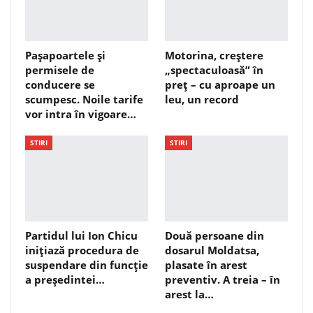
Pașapoartele și
Motorina, creștere
permisele de
„spectaculoasă” în
conducere se
preț – cu aproape un
scumpesc. Noile tarife
leu, un record
vor intra în vigoare…
STIRI
STIRI
Partidul lui Ion Chicu
Două persoane din
inițiază procedura de
dosarul Moldatsa,
suspendare din funcție
plasate în arest
a președintei…
preventiv. A treia – în
arest la…