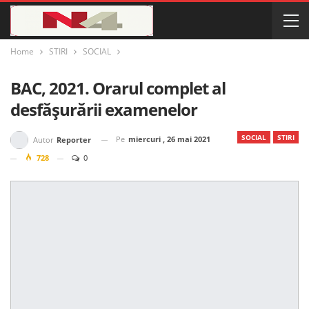
Home
STIRI
SOCIAL
BAC, 2021. Orarul complet al
desfășurării examenelor
SOCIAL
STIRI
Pe
miercuri , 26 mai 2021
Autor
Reporter
728
0