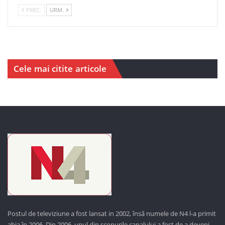
PREC.
URM.
Cele mai citite articole
Postul de televiziune a fost lansat in 2002, însă numele de N4 l-a primit
abia în 2006. Din 2006, unul din scopurile canalului a fost de a deveni