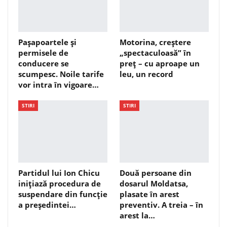
Pașapoartele și
Motorina, creștere
permisele de
„spectaculoasă” în
conducere se
preț – cu aproape un
scumpesc. Noile tarife
leu, un record
vor intra în vigoare…
STIRI
STIRI
Partidul lui Ion Chicu
Două persoane din
inițiază procedura de
dosarul Moldatsa,
suspendare din funcție
plasate în arest
a președintei…
preventiv. A treia – în
arest la…