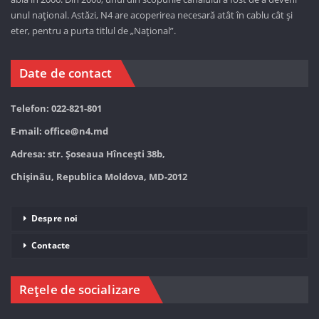
unul național. Astăzi,
N4 are acoperirea necesară atât în cablu cât și
eter, pentru a purta titlul de „Național”.
Date de contact
Telefon: 022-821-801
E-mail:
office@n4.md
Adresa: str. Șoseaua Hînceşti 38b,
Chișinău, Republica Moldova, MD-2012
Despre noi
Contacte
Rețele de socializare