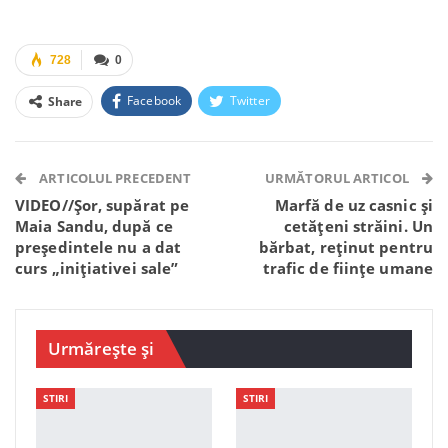
728
0
Facebook
Twitter
Share
Facebook Messenger
OK.ru
VK
Telegram
WhatsApp
Viber
ARTICOLUL PRECEDENT
URMĂTORUL ARTICOL
VIDEO//Șor, supărat pe
Marfă de uz casnic și
Maia Sandu, după ce
cetățeni străini. Un
președintele nu a dat
bărbat, reținut pentru
curs „inițiativei sale”
trafic de ființe umane
Urmărește și
STIRI
STIRI