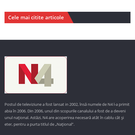
Cele mai citite articole
Postul de televiziune a fost lansat in 2002, însă numele de N4 l-a primit
abia în 2006. Din 2006, unul din scopurile canalului a fost de a deveni
unul național. Astăzi,
N4 are acoperirea necesară atât în cablu cât și
eter, pentru a purta titlul de „Național”.