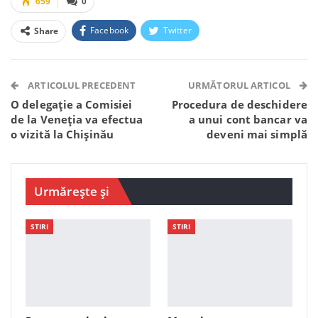
659
0
Facebook
Twitter
Share
Facebook Messenger
OK.ru
VK
Telegram
WhatsApp
Viber
ARTICOLUL PRECEDENT
URMĂTORUL ARTICOL
O delegație a Comisiei
Procedura de deschidere
de la Veneția va efectua
a unui cont bancar va
o vizită la Chișinău
deveni mai simplă
Urmărește și
STIRI
STIRI