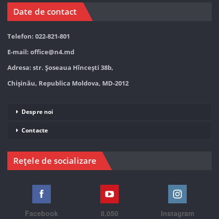
Date de contact
Telefon: 022-821-801
E-mail:
office@n4.md
Adresa: str. Șoseaua Hînceşti 38b,
Chișinău, Republica Moldova, MD-2012
Despre noi
Contacte
Rețele de socializare
Facebook
8,050
Instagram