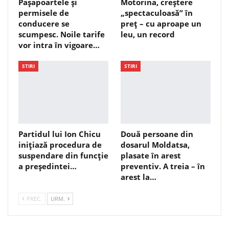
Pașapoartele și
Motorina, creștere
permisele de
„spectaculoasă” în
conducere se
preț – cu aproape un
scumpesc. Noile tarife
leu, un record
vor intra în vigoare…
STIRI
STIRI
Partidul lui Ion Chicu
Două persoane din
inițiază procedura de
dosarul Moldatsa,
suspendare din funcție
plasate în arest
a președintei…
preventiv. A treia – în
arest la…
PREC.
URM.