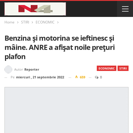
Home
STIRI
ECONOMIC
Benzina și motorina se ieftinesc și
mâine. ANRE a afișat noile prețuri
plafon
ECONOMIC
STIRI
Autor
Reporter
Pe
miercuri , 21 septembrie 2022
659
0