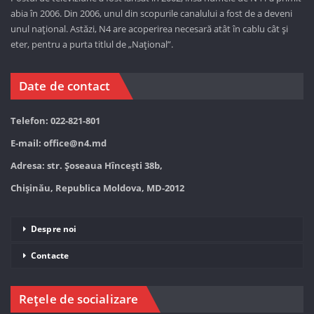
abia în 2006. Din 2006, unul din scopurile canalului a fost de a deveni
unul național. Astăzi,
N4 are acoperirea necesară atât în cablu cât și
eter, pentru a purta titlul de „Național”.
Date de contact
Telefon: 022-821-801
E-mail:
office@n4.md
Adresa: str. Șoseaua Hînceşti 38b,
Chișinău, Republica Moldova, MD-2012
Despre noi
Contacte
Rețele de socializare