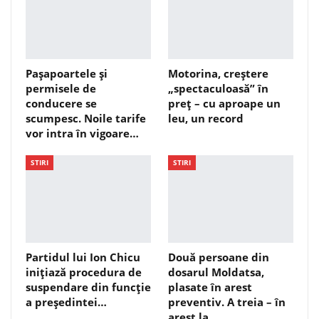
Pașapoartele și
Motorina, creștere
permisele de
„spectaculoasă” în
conducere se
preț – cu aproape un
scumpesc. Noile tarife
leu, un record
vor intra în vigoare…
STIRI
STIRI
Partidul lui Ion Chicu
Două persoane din
inițiază procedura de
dosarul Moldatsa,
suspendare din funcție
plasate în arest
a președintei…
preventiv. A treia – în
arest la…