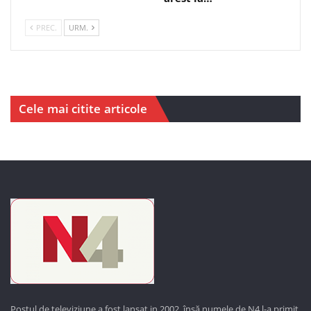
PREC.
URM.
Cele mai citite articole
Postul de televiziune a fost lansat in 2002, însă numele de N4 l-a primit