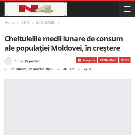
Home
STIRI
ECONOMIC
Cheltuielile medii lunare de consum
ale populației Moldovei, în creștere
Imagine
ECONOMIC
STIRI
Autor
Reporter
Pe
vineri , 31 martie 2023
369
0