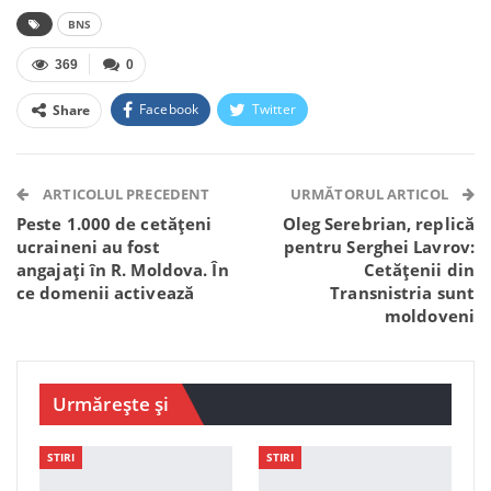
BNS
369
0
Facebook
Twitter
Share
Facebook Messenger
OK.ru
VK
Telegram
WhatsApp
Viber
ARTICOLUL PRECEDENT
URMĂTORUL ARTICOL
Peste 1.000 de cetățeni
Oleg Serebrian, replică
ucraineni au fost
pentru Serghei Lavrov:
angajați în R. Moldova. În
Cetățenii din
ce domenii activează
Transnistria sunt
moldoveni
Urmărește și
STIRI
STIRI