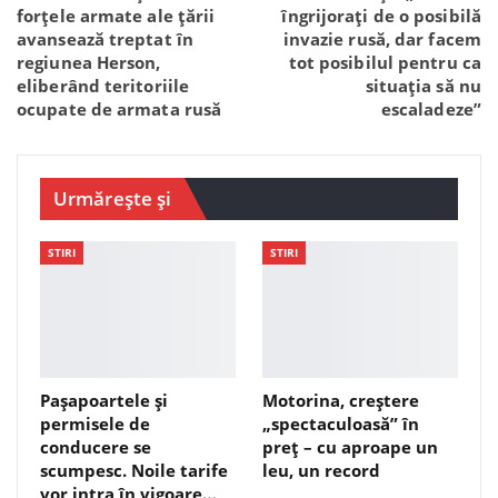
forțele armate ale țării
îngrijorați de o posibilă
avansează treptat în
invazie rusă, dar facem
regiunea Herson,
tot posibilul pentru ca
eliberând teritoriile
situația să nu
ocupate de armata rusă
escaladeze”
Urmărește și
STIRI
STIRI
Pașapoartele și
Motorina, creștere
permisele de
„spectaculoasă” în
conducere se
preț – cu aproape un
scumpesc. Noile tarife
leu, un record
vor intra în vigoare…