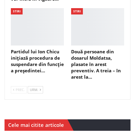
STIRI
STIRI
Partidul lui Ion Chicu
Două persoane din
inițiază procedura de
dosarul Moldatsa,
suspendare din funcție
plasate în arest
a președintei…
preventiv. A treia – în
arest la…
PREC.
URM.
Cele mai citite articole