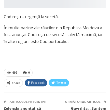
Cod roșu – urgență la secetă.
În multe bazine ale râurilor din Republica Moldova a
fost anunțat Cod roșu de secetă – alertă maximă, iar
în alte regiuni este Cod portocaliu.
496
0
Facebook
Twitter
Share
Facebook Messenger
OK.ru
VK
Telegram
WhatsApp
Viber
ARTICOLUL PRECEDENT
URMĂTORUL ARTICOL
Zelenski anunțat că
Gavrilița: „Suntem