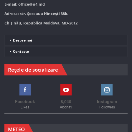
E-mail:
office@n4.md
Adresa: str. Șoseaua Hînceşti 38b,
Chișinău, Republica Moldova, MD-2012
Despre noi
Contacte
Rețele de socializare
Facebook
8,040
Instagram
Likes
Abonați
Followers
METEO