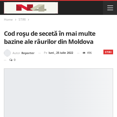
Home
STIRI
Cod roșu de secetă în mai multe
bazine ale râurilor din Moldova
STIRI
Pe
luni , 25 iulie 2022
496
Autor
Reporter
0