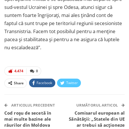
sud-vestul Ucrainei şi spre Odesa, atunci sigur că
suntem foarte îngrijoraţi, mai ales ţinând cont de
faptul că sunt trupe pe teritoriul regiunii secesioniste
Transnistria. Facem tot posibilul pentru a menţine
pacea şi stabilitatea şi pentru a ne asigura că luptele
nu escaladează”.
4.474
0
Facebook
Twitter
Share
Facebook Messenger
OK.ru
VK
Telegram
WhatsApp
Viber
ARTICOLUL PRECEDENT
URMĂTORUL ARTICOL
Cod roșu de secetă în
Comisarul european al
mai multe bazine ale
Sănătăţii: „Statele din UE
râurilor din Moldova
ar trebui să acţioneze