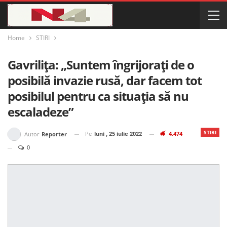
Home
STIRI
Gavrilița: „Suntem îngrijorați de o
posibilă invazie rusă, dar facem tot
posibilul pentru ca situația să nu
escaladeze”
STIRI
Pe
luni , 25 iulie 2022
4.474
Autor
Reporter
0