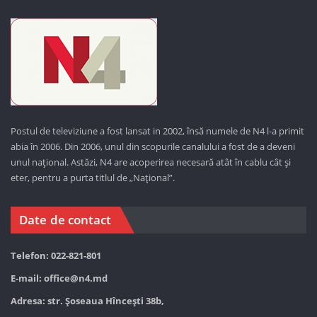
Postul de televiziune a fost lansat in 2002, însă numele de N4 l-a primit
abia în 2006. Din 2006, unul din scopurile canalului a fost de a deveni
unul național. Astăzi,
N4 are acoperirea necesară atât în cablu cât și
eter, pentru a purta titlul de „Național”.
Date de contact
Telefon: 022-821-801
E-mail:
office@n4.md
Adresa: str. Șoseaua Hînceşti 38b,