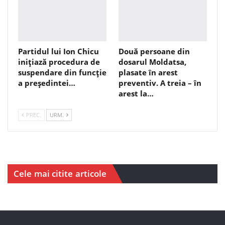
Partidul lui Ion Chicu
Două persoane din
inițiază procedura de
dosarul Moldatsa,
suspendare din funcție
plasate în arest
a președintei…
preventiv. A treia – în
arest la…
PREC.
URM.
Cele mai citite articole