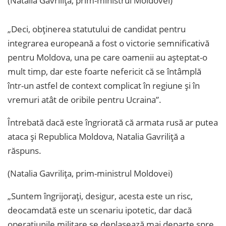
(Natalia Gavrilița, prim-ministrul Moldovei)
„Deci, obţinerea statutului de candidat pentru
integrarea europeană a fost o victorie semnificativă
pentru Moldova, una pe care oamenii au aşteptat-o
mult timp, dar este foarte nefericit că se întâmplă
într-un astfel de context complicat în regiune şi în
vremuri atât de oribile pentru Ucraina”.
Întrebată dacă este îngriorată că armata rusă ar putea
ataca şi Republica Moldova, Natalia Gavriliţă a
răspuns.
(Natalia Gavrilița, prim-ministrul Moldovei)
„Suntem îngrijoraţi, desigur, acesta este un risc,
deocamdată este un scenariu ipotetic, dar dacă
operaţiunile militare se deplasează mai departe spre