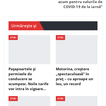
acum pentru valurile de
COVID-19 de la iarnă”
Urmărește și
STIRI
STIRI
Pașapoartele și
Motorina, creștere
permisele de
„spectaculoasă” în
conducere se
preț – cu aproape un
scumpesc. Noile tarife
leu, un record
vor intra în vigoare…
STIRI
STIRI