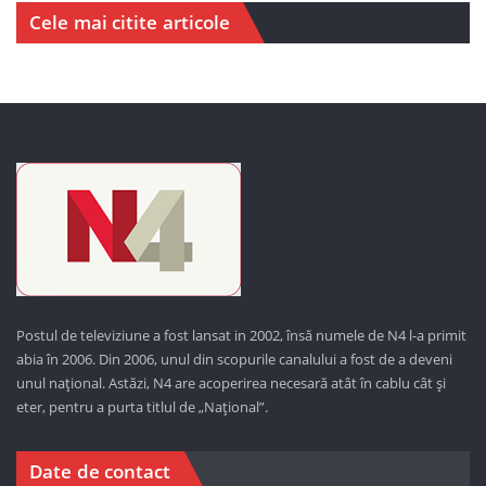
Cele mai citite articole
Postul de televiziune a fost lansat in 2002, însă numele de N4 l-a primit
abia în 2006. Din 2006, unul din scopurile canalului a fost de a deveni
unul național. Astăzi,
N4 are acoperirea necesară atât în cablu cât și
eter, pentru a purta titlul de „Național”.
Date de contact