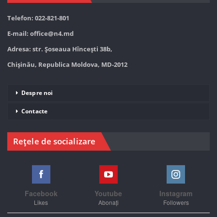
Telefon: 022-821-801
E-mail:
office@n4.md
Adresa: str. Șoseaua Hînceşti 38b,
Chișinău, Republica Moldova, MD-2012
Despre noi
Contacte
Rețele de socializare
Facebook
Youtube
Instagram
Likes
Abonați
Followers