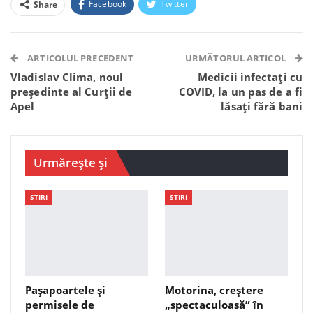
Facebook
Twitter
Share
Facebook Messenger
OK.ru
VK
Telegram
WhatsApp
Viber
ARTICOLUL PRECEDENT
URMĂTORUL ARTICOL
Vladislav Clima, noul
Medicii infectați cu
președinte al Curții de
COVID, la un pas de a fi
Apel
lăsați fără bani
Urmărește și
STIRI
STIRI
Pașapoartele și
Motorina, creștere
permisele de
„spectaculoasă” în