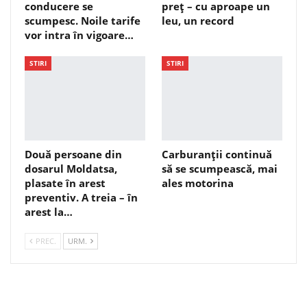
conducere se
preț – cu aproape un
scumpesc. Noile tarife
leu, un record
vor intra în vigoare…
STIRI
STIRI
Două persoane din
Carburanții continuă
dosarul Moldatsa,
să se scumpească, mai
plasate în arest
ales motorina
preventiv. A treia – în
arest la…
PREC.
URM.