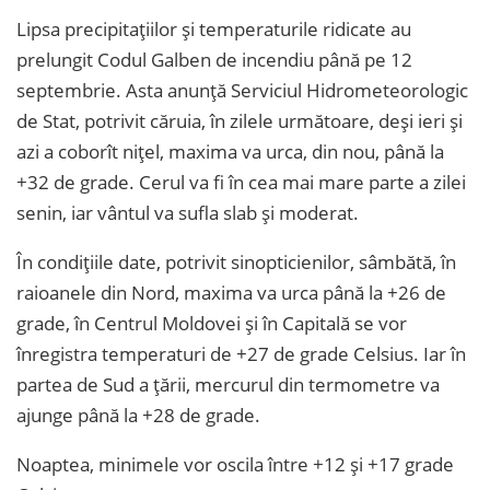
Lipsa precipitațiilor și temperaturile ridicate au
prelungit Codul Galben de incendiu până pe 12
septembrie. Asta anunță Serviciul Hidrometeorologic
de Stat, potrivit căruia, în zilele următoare, deși ieri și
azi a coborît nițel, maxima va urca, din nou, până la
+32 de grade. Cerul va fi în cea mai mare parte a zilei
senin, iar vântul va sufla slab și moderat.
În condițiile date, potrivit sinopticienilor, sâmbătă, în
raioanele din Nord, maxima va urca până la +26 de
grade, în Centrul Moldovei și în Capitală se vor
înregistra temperaturi de +27 de grade Celsius. Iar în
partea de Sud a țării, mercurul din termometre va
ajunge până la +28 de grade.
Noaptea, minimele vor oscila între +12 și +17 grade