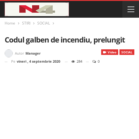
Home
STIRI
SOCIAL
Codul galben de incendiu, prelungit
Video
SOCIAL
Autor
Manager
Pe
vineri , 4 septembrie 2020
284
0