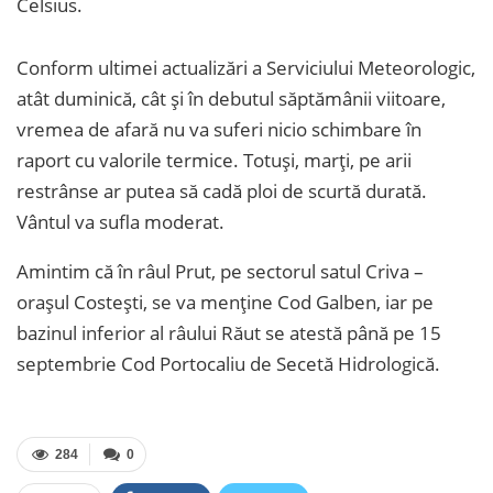
Celsius.
Conform ultimei actualizări a Serviciului Meteorologic,
atât duminică, cât și în debutul săptămânii viitoare,
vremea de afară nu va suferi nicio schimbare în
raport cu valorile termice. Totuși, marți, pe arii
restrânse ar putea să cadă ploi de scurtă durată.
Vântul va sufla moderat.
Amintim că în râul Prut, pe sectorul satul Criva –
orașul Costești, se va menține Cod Galben, iar pe
bazinul inferior al râului Răut se atestă până pe 15
septembrie Cod Portocaliu de Secetă Hidrologică.
284
0