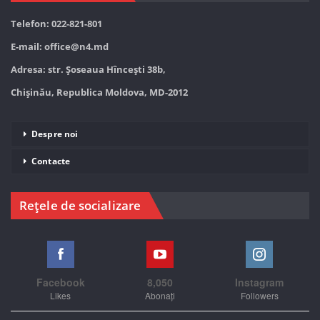
Telefon: 022-821-801
E-mail:
office@n4.md
Adresa: str. Șoseaua Hînceşti 38b,
Chișinău, Republica Moldova, MD-2012
Despre noi
Contacte
Rețele de socializare
Facebook
8,050
Instagram
Likes
Abonați
Followers