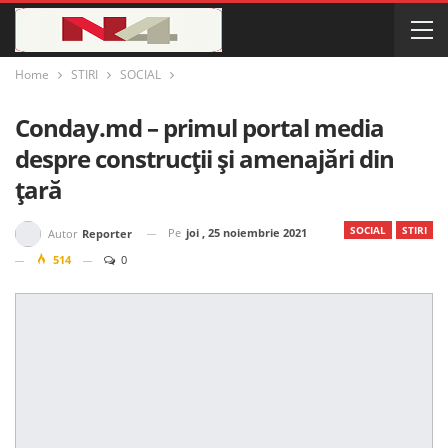
Home
STIRI
SOCIAL
Conday.md – primul portal media
despre construcții și amenajări din
țară
SOCIAL
STIRI
Pe
joi , 25 noiembrie 2021
Autor
Reporter
514
0