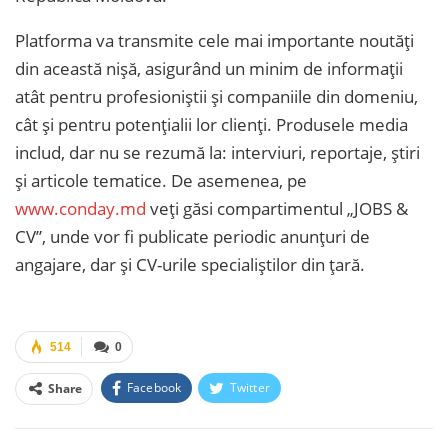
Platforma va transmite cele mai importante noutăți
din această nișă, asigurând un minim de informații
atât pentru profesioniștii și companiile din domeniu,
cât și pentru potențialii lor clienți. Produsele media
includ, dar nu se rezumă la: interviuri, reportaje, știri
și articole tematice. De asemenea, pe
www.conday.md
veți găsi compartimentul „JOBS &
CV”, unde vor fi publicate periodic anunțuri de
angajare, dar și CV-urile specialiștilor din țară.
514
0
Facebook
Twitter
Share
Facebook Messenger
OK.ru
VK