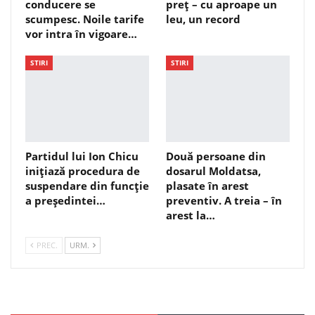
conducere se
preț – cu aproape un
scumpesc. Noile tarife
leu, un record
vor intra în vigoare…
STIRI
STIRI
Partidul lui Ion Chicu
Două persoane din
inițiază procedura de
dosarul Moldatsa,
suspendare din funcție
plasate în arest
a președintei…
preventiv. A treia – în
arest la…
PREC.
URM.