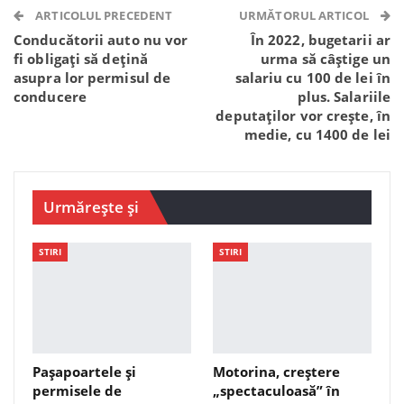
Telegram
WhatsApp
Viber
ARTICOLUL PRECEDENT
URMĂTORUL ARTICOL
Conducătorii auto nu vor
În 2022, bugetarii ar
fi obligați să dețină
urma să câștige un
asupra lor permisul de
salariu cu 100 de lei în
conducere
plus. Salariile
deputaților vor crește, în
medie, cu 1400 de lei
Urmărește și
STIRI
STIRI
Pașapoartele și
Motorina, creștere
permisele de
„spectaculoasă” în