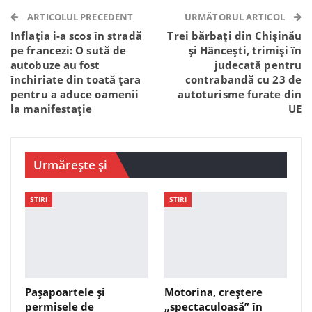
Telegram
WhatsApp
Viber
ARTICOLUL PRECEDENT
URMĂTORUL ARTICOL
Inflația i-a scos în stradă
Trei bărbați din Chișinău
pe francezi: O sută de
și Hâncești, trimiși în
autobuze au fost
judecată pentru
închiriate din toată țara
contrabandă cu 23 de
pentru a aduce oamenii
autoturisme furate din
la manifestație
UE
Urmărește și
STIRI
STIRI
Pașapoartele și
Motorina, creștere
permisele de
„spectaculoasă” în