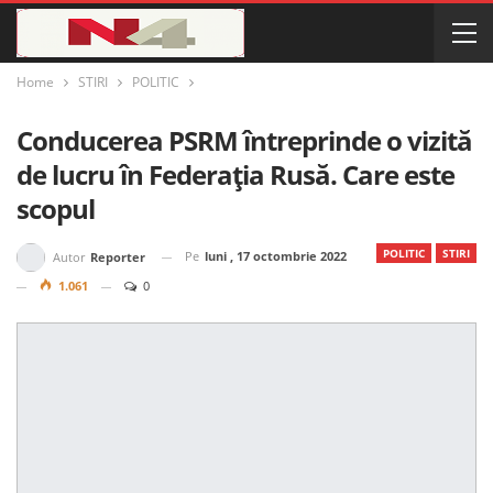
Home
STIRI
POLITIC
Conducerea PSRM întreprinde o vizită
de lucru în Federația Rusă. Care este
scopul
POLITIC
STIRI
Pe
luni , 17 octombrie 2022
Autor
Reporter
1.061
0