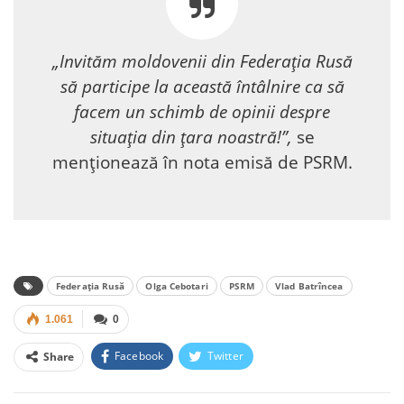
„Invităm moldovenii din Federația Rusă
să participe la această întâlnire ca să
facem un schimb de opinii despre
situația din țara noastră!”,
se
menționează în nota emisă de PSRM.
Federația Rusă
Olga Cebotari
PSRM
Vlad Batrîncea
1.061
0
Facebook
Twitter
Share
Facebook Messenger
OK.ru
VK