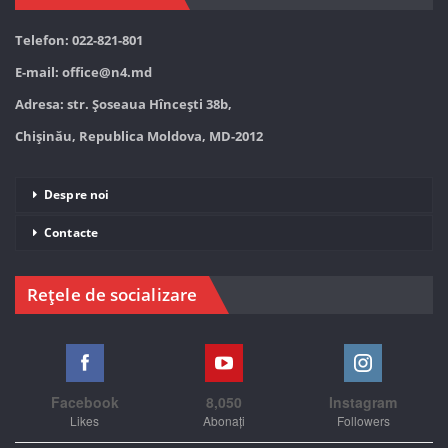
Telefon: 022-821-801
E-mail:
office@n4.md
Adresa: str. Șoseaua Hînceşti 38b,
Chișinău, Republica Moldova, MD-2012
Despre noi
Contacte
Rețele de socializare
Facebook
8,050
Instagram
Likes
Abonați
Followers