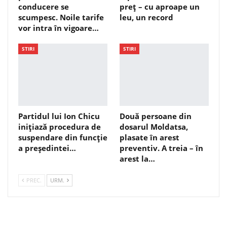
conducere se
preț – cu aproape un
scumpesc. Noile tarife
leu, un record
vor intra în vigoare…
STIRI
STIRI
Partidul lui Ion Chicu
Două persoane din
inițiază procedura de
dosarul Moldatsa,
suspendare din funcție
plasate în arest
a președintei…
preventiv. A treia – în
arest la…
PREC.
URM.