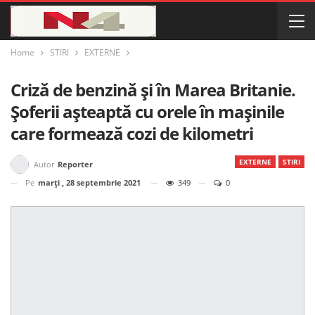
Home
STIRI
EXTERNE
Criză de benzină și în Marea Britanie.
Şoferii aşteaptă cu orele în maşinile
care formează cozi de kilometri
EXTERNE
STIRI
Autor
Reporter
Pe
marți , 28 septembrie 2021
349
0