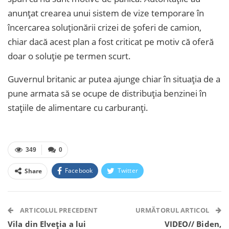
anunţat crearea unui sistem de vize temporare în
încercarea soluţionării crizei de șoferi de camion,
chiar dacă acest plan a fost criticat pe motiv că oferă
doar o soluţie pe termen scurt.
Guvernul britanic ar putea ajunge chiar în situaţia de a
pune armata să se ocupe de distribuţia benzinei în
staţiile de alimentare cu carburanţi.
349
0
Facebook
Twitter
Share
Facebook Messenger
OK.ru
VK
Telegram
WhatsApp
Viber
ARTICOLUL PRECEDENT
URMĂTORUL ARTICOL
Vila din Elveția a lui
VIDEO// Biden,