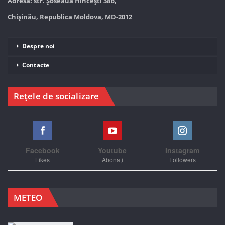
Adresa: str. Șoseaua Hînceşti 38b,
Chișinău, Republica Moldova, MD-2012
Despre noi
Contacte
Rețele de socializare
Facebook
Youtube
Instagram
Likes
Abonați
Followers
METEO