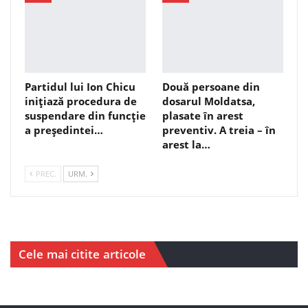
Partidul lui Ion Chicu
Două persoane din
inițiază procedura de
dosarul Moldatsa,
suspendare din funcție
plasate în arest
a președintei…
preventiv. A treia – în
arest la…
PREC.
URM.
Cele mai citite articole