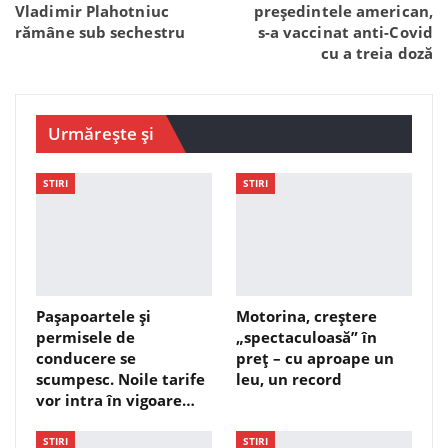
Vladimir Plahotniuc
președintele american,
rămâne sub sechestru
s-a vaccinat anti-Covid
cu a treia doză
Urmărește și
STIRI
STIRI
Pașapoartele și
Motorina, creștere
permisele de
„spectaculoasă” în
conducere se
preț – cu aproape un
scumpesc. Noile tarife
leu, un record
vor intra în vigoare…
STIRI
STIRI