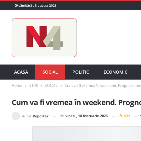
sâmbătă , 8 august 2026
ACASĂ
SOCIAL
POLITIC
ECONOMIC
Home
STIRI
SOCIAL
Cum va fi vremea în weekend. Prognoza me
Cum va fi vremea în weekend. Progn
Pe
vineri , 10 februarie 2023
621
Autor
Reporter