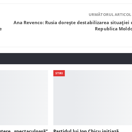
URMĂTORUL ARTICOL
Ana Revenco: Rusia dorește destabilizarea situației 
e
Republica Mold
STIRI
ștere „spectaculoasă”
Partidul lui Ion Chicu inițiază