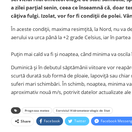
a zilei parțial senin, ceea ce înseamnă că, doar t
câțiva fulgi. Izolat, vor for fi condiții de polei. 
În aceste condiții, maxima resimțită, la Nord, nu va d
aerului va urca până la +2 grade Celsius, iar în partea d
Puțin mai cald va fi și noaptea, când minima va oscila î
Duminică și în debutul săptămânii viitoare vor reapărea
scurtă durată sub formă de ploaie, lapoviță sau chiar 
suferi mari schimbări. În schimb, noaptea, minima va
aproximativ nouă m/s, potrivit datelor actualizate al
Prognoza meteo
Serviciul Hidrometeorologic de Stat
Facebook
Twitter
Facebook Messen
Share