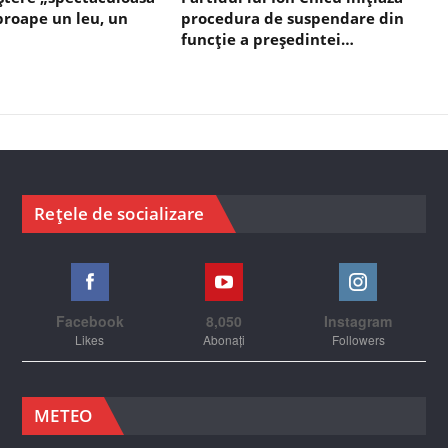
aproape un leu, un
procedura de suspendare din
funcție a președintei…
Rețele de socializare
Facebook
8,050
Instagram
Likes
Abonați
Followers
METEO