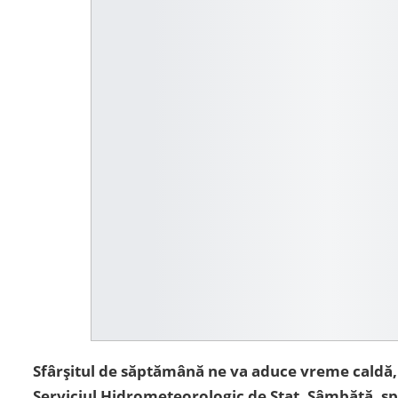
Sfârșitul de săptămână ne va aduce vreme caldă, d
Serviciul Hidrometeorologic de Stat. Sâmbătă, sp