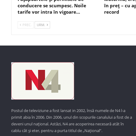
conducere se scumpesc. Noile
în preț – cu 
tarife vor intra în vigoare…
record
PREC.
URM.
Postul de televiziune a fost lansat in 2002, însă numele de N4 l-a
primit abia în 2006. Din 2006, unul din scopurile canalului a fost de a
deveni unul național. Astăzi,
N4 are acoperirea necesară atât în
cablu cât și eter, pentru a purta titlul de „Național”.