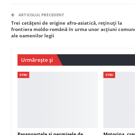
ARTICOLUL PRECEDENT
Trei cetățeni de origine afro-asiatică, reținuți la
frontiera moldo-română în urma unor acțiuni comun
ale oamenilor legii
Urmărește și
STIRI
STIRI
Pașapoartele și permisele de
Motorina, cre