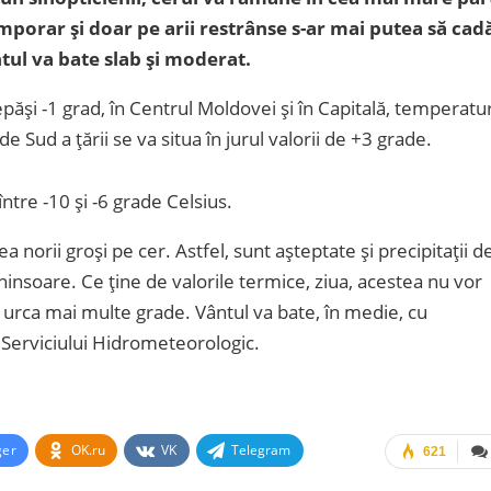
emporar și doar pe arii restrânse s-ar mai putea să cad
Vântul va bate slab și moderat.
epăși -1 grad, în Centrul Moldovei și în Capitală, temperatu
e Sud a țării se va situa în jurul valorii de +3 grade.
ntre -10 și -6 grade Celsius.
 norii groși pe cer. Astfel, sunt așteptate și precipitații d
ninsoare. Ce ține de valorile termice, ziua, acestea nu vor
 urca mai multe grade. Vântul va bate, în medie, cu
e Serviciului Hidrometeorologic.
ger
OK.ru
VK
Telegram
621