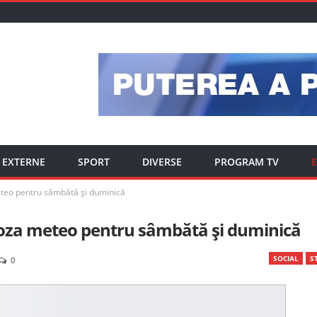
EXTERNE
SPORT
DIVERSE
PROGRAM TV
E
teo pentru sâmbătă şi duminică
oza meteo pentru sâmbătă şi duminică
SOCIAL
ST
0