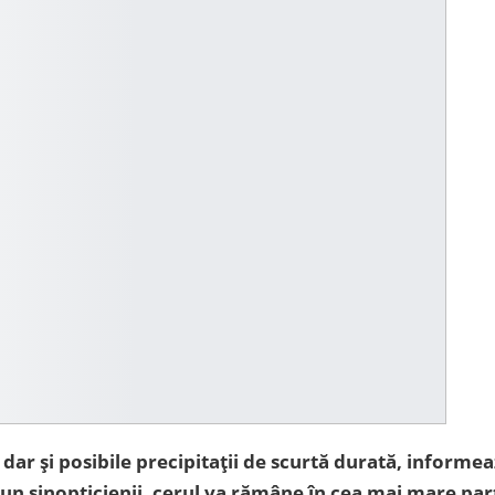
ar și posibile precipitații de scurtă durată, informe
un sinopticienii, cerul va rămâne în cea mai mare par