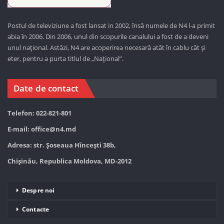
Postul de televiziune a fost lansat in 2002, însă numele de N4 l-a primit
abia în 2006. Din 2006, unul din scopurile canalului a fost de a deveni
unul național. Astăzi,
N4 are acoperirea necesară atât în cablu cât și
eter, pentru a purta titlul de „Național”.
Date de contact
Telefon: 022-821-801
E-mail:
office@n4.md
Adresa: str. Șoseaua Hînceşti 38b,
Chișinău, Republica Moldova, MD-2012
Despre noi
Contacte