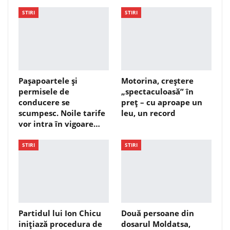
STIRI
STIRI
Pașapoartele și
Motorina, creștere
permisele de
„spectaculoasă” în
conducere se
preț – cu aproape un
scumpesc. Noile tarife
leu, un record
vor intra în vigoare…
STIRI
STIRI
Partidul lui Ion Chicu
Două persoane din
inițiază procedura de
dosarul Moldatsa,