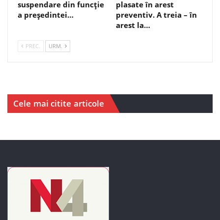
suspendare din funcție
plasate în arest
a președintei…
preventiv. A treia – în
arest la…
PREC.
URM.
Cele mai citite articole