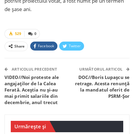
potrivit proiectului votat, a fost numit pe un termen
de șase ani.
529
0
Facebook
Twitter
Share
Facebook Messenger
OK.ru
VK
Telegram
WhatsApp
Viber
ARTICOLUL PRECEDENT
URMĂTORUL ARTICOL
VIDEO//Noi proteste ale
DOC//Boris Lupașcu se
angajaților de la Calea
retrage. Acesta renunță
Ferată. Aceștia nu și-au
la mandatul oferit de
mai primit salariile din
PSRM-Șor
decembrie, anul trecut
Urmărește și