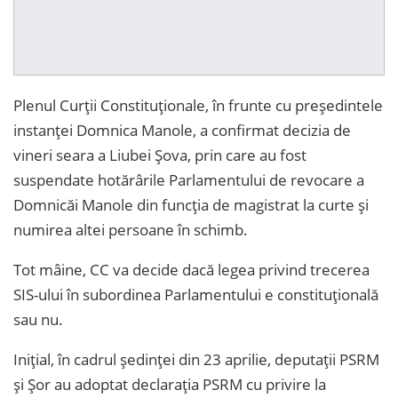
Plenul Curții Constituționale, în frunte cu președintele
instanței Domnica Manole, a confirmat decizia de
vineri seara a Liubei Șova, prin care au fost
suspendate hotărârile Parlamentului de revocare a
Domnicăi Manole din funcția de magistrat la curte și
numirea altei persoane în schimb.
Tot mâine, CC va decide dacă legea privind trecerea
SIS-ului în subordinea Parlamentului e constituțională
sau nu.
Inițial, în cadrul ședinței din 23 aprilie, deputații PSRM
și Șor au adoptat declarația PSRM cu privire la