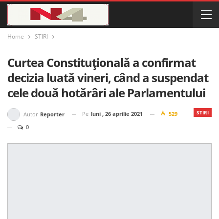
Home
STIRI
Curtea Constituțională a confirmat
decizia luată vineri, când a suspendat
cele două hotărâri ale Parlamentului
STIRI
Pe
luni , 26 aprilie 2021
529
Autor
Reporter
0