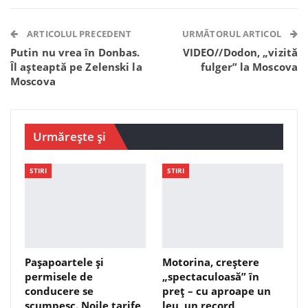
Facebook Messenger
OK.ru
VK
Telegram
WhatsApp
Viber
ARTICOLUL PRECEDENT
URMĂTORUL ARTICOL
Putin nu vrea în Donbas.
VIDEO//Dodon, „vizită
Îl așteaptă pe Zelenski la
fulger” la Moscova
Moscova
Urmărește și
STIRI
STIRI
Pașapoartele și
Motorina, creștere
permisele de
„spectaculoasă” în
conducere se
preț – cu aproape un
scumpesc. Noile tarife
leu, un record