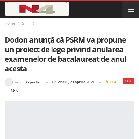
Home
STIRI
Dodon anunță că PSRM va propune
un proiect de lege privind anularea
examenelor de bacalaureat de anul
acesta
STIRI
Pe
vineri , 23 aprilie 2021
804
Autor
Reporter
0