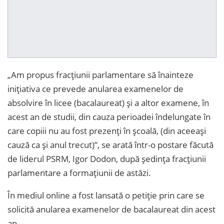
„Am propus fracțiunii parlamentare să înainteze
inițiativa ce prevede anularea examenelor de
absolvire în licee (bacalaureat) și a altor examene, în
acest an de studii, din cauza perioadei îndelungate în
care copiii nu au fost prezenți în școală, (din aceeași
cauză ca și anul trecut)”, se arată într-o postare făcută
de liderul PSRM, Igor Dodon, după ședința fracțiunii
parlamentare a formațiunii de astăzi.
În mediul online a fost lansată o petiție prin care se
solicită anularea examenelor de bacalaureat din acest
an.