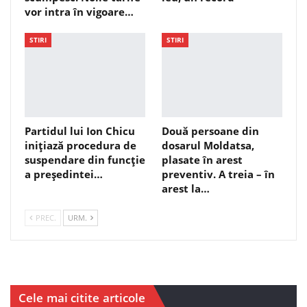
vor intra în vigoare…
STIRI
STIRI
Partidul lui Ion Chicu
Două persoane din
inițiază procedura de
dosarul Moldatsa,
suspendare din funcție
plasate în arest
a președintei…
preventiv. A treia – în
arest la…
PREC.
URM.
Cele mai citite articole