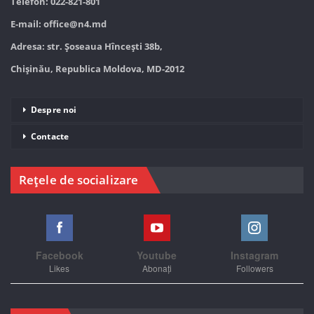
Telefon: 022-821-801
E-mail:
office@n4.md
Adresa: str. Șoseaua Hînceşti 38b,
Chișinău, Republica Moldova, MD-2012
Despre noi
Contacte
Rețele de socializare
Facebook
Youtube
Instagram
Likes
Abonați
Followers