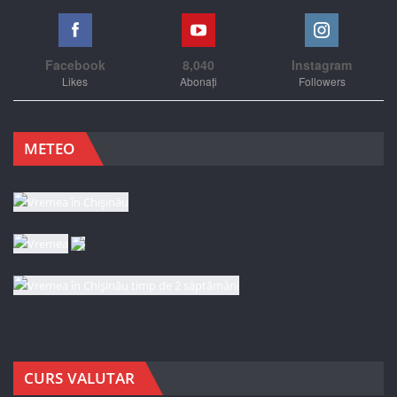
Facebook
8,040
Instagram
Likes
Abonați
Followers
METEO
CURS VALUTAR