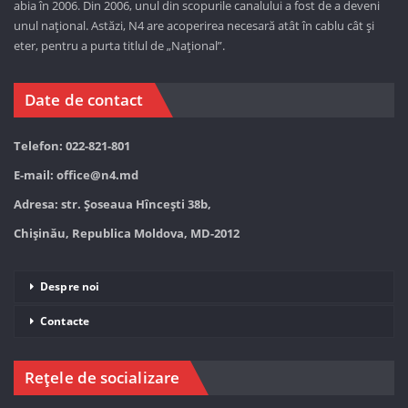
abia în 2006. Din 2006, unul din scopurile canalului a fost de a deveni
unul național. Astăzi,
N4 are acoperirea necesară atât în cablu cât și
eter, pentru a purta titlul de „Național”.
Date de contact
Telefon: 022-821-801
E-mail:
office@n4.md
Adresa: str. Șoseaua Hînceşti 38b,
Chișinău, Republica Moldova, MD-2012
Despre noi
Contacte
Rețele de socializare