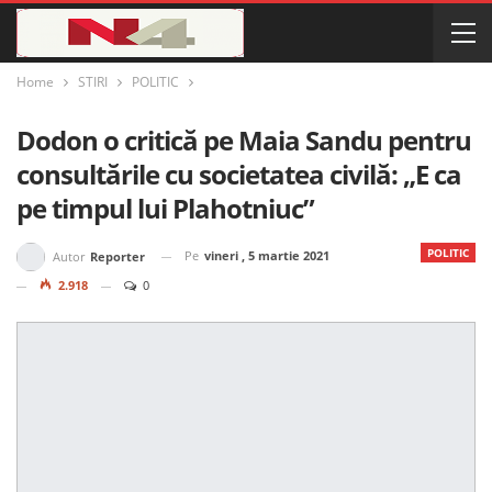
Home
STIRI
POLITIC
Dodon o critică pe Maia Sandu pentru
consultările cu societatea civilă: „E ca
pe timpul lui Plahotniuc”
POLITIC
Pe
vineri , 5 martie 2021
Autor
Reporter
2.918
0