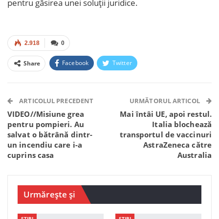
pentru găsirea unei soluții juridice.
2.918
0
Facebook
Twitter
Share
Facebook Messenger
OK.ru
VK
Telegram
WhatsApp
Viber
ARTICOLUL PRECEDENT
URMĂTORUL ARTICOL
VIDEO//Misiune grea
Mai întâi UE, apoi restul.
pentru pompieri. Au
Italia blochează
salvat o bătrână dintr-
transportul de vaccinuri
un incendiu care i-a
AstraZeneca către
cuprins casa
Australia
Urmărește și
STIRI
STIRI