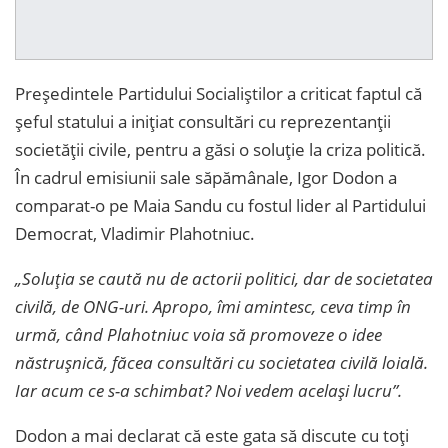
Președintele Partidului Socialiștilor a criticat faptul că
șeful statului a inițiat consultări cu reprezentanții
societății civile, pentru a găsi o soluție la criza politică.
În cadrul emisiunii sale săpămânale, Igor Dodon a
comparat-o pe Maia Sandu cu fostul lider al Partidului
Democrat, Vladimir Plahotniuc.
„Soluția se caută nu de actorii politici, dar de societatea
civilă, de ONG-uri. Apropo, îmi amintesc, ceva timp în
urmă, când Plahotniuc voia să promoveze o idee
năstrușnică, făcea consultări cu societatea civilă loială.
Iar acum ce s-a schimbat? Noi vedem același lucru”.
Dodon a mai declarat că este gata să discute cu toți