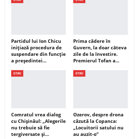
Partidul lui Ion Chicu
Prima cădere în
inițiază procedura de
Guvern, la doar câteva
suspendare din funcție
zile de la învestire.
a președintei…
Premierul Tofan a…
STIRI
STIRI
Comratul vrea dialog
Ozerov, despre drona
cu Chișinăul: „Alegerile
căzută la Copanca:
nu trebuie să fie
„Locuitorii satului nu
tergiversate și…
au auzit-o”