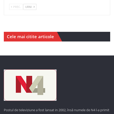
PREC.
URM.
Cele mai citite articole
Postul de televiziune a fost lansat in 2002, însă numele de N4 l-a primit