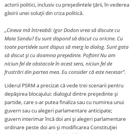
actorii politici, inclusiv cu președintele țării, în vederea
găsirii unei soluții din criza politică.
„Cineva mă întreabă: Igor Dodon vrea să discute cu
Maia Sandu? Eu sunt disponil să discut cu oricine. Cu
toate partidele sunt dispus să merg la dialog. Sunt gata
să discut și cu doamna președinte. Poftim! Nu am
niciun fel de obstacole în acest sens, niciun fel de
frustrări din partea mea. Eu consider că este necesar”.
Liderul PSRM a precizat că vede trei scenarii pentru
depășirea blocajului: dialogul dintre președinte și
partide, care s-ar putea finaliza sau cu numirea unui
guvern sau cu alegeri parlamentare anticipate;
guvern interimar încă doi ani și alegeri parlamentare
ordinare peste doi ani și modificarea Constituției