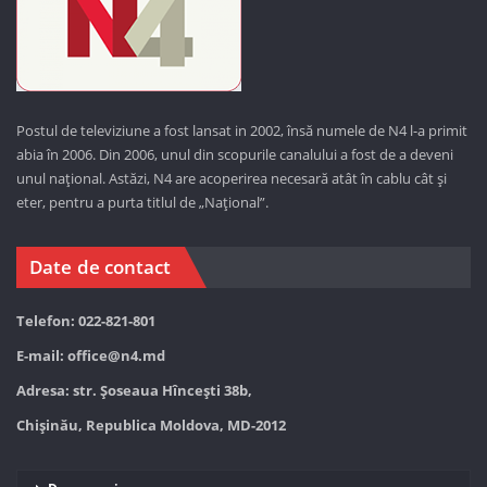
Postul de televiziune a fost lansat in 2002, însă numele de N4 l-a primit
abia în 2006. Din 2006, unul din scopurile canalului a fost de a deveni
unul național. Astăzi,
N4 are acoperirea necesară atât în cablu cât și
eter, pentru a purta titlul de „Național”.
Date de contact
Telefon: 022-821-801
E-mail:
office@n4.md
Adresa: str. Șoseaua Hînceşti 38b,
Chișinău, Republica Moldova, MD-2012