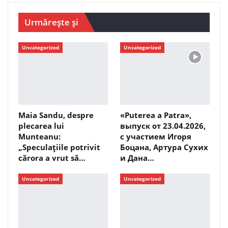
Urmărește și
Uncategorized
Uncategorized
Maia Sandu, despre
«Puterea a Patra»,
plecarea lui
выпуск от 23.04.2026,
Munteanu:
с участием Игоря
„Speculațiile potrivit
Боцана, Артура Сухих
cărora a vrut să…
и Дана…
Uncategorized
Uncategorized