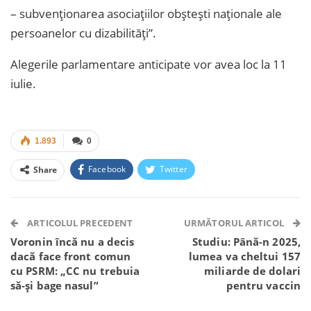
– subvenționarea asociațiilor obștești naționale ale
persoanelor cu dizabilități”.
Alegerile parlamentare anticipate vor avea loc la 11
iulie.
1.893
0
Facebook
Twitter
Share
Facebook Messenger
OK.ru
VK
Telegram
WhatsApp
Viber
ARTICOLUL PRECEDENT
URMĂTORUL ARTICOL
Voronin încă nu a decis
Studiu: Până-n 2025,
dacă face front comun
lumea va cheltui 157
cu PSRM: „CC nu trebuia
miliarde de dolari
să-și bage nasul”
pentru vaccin