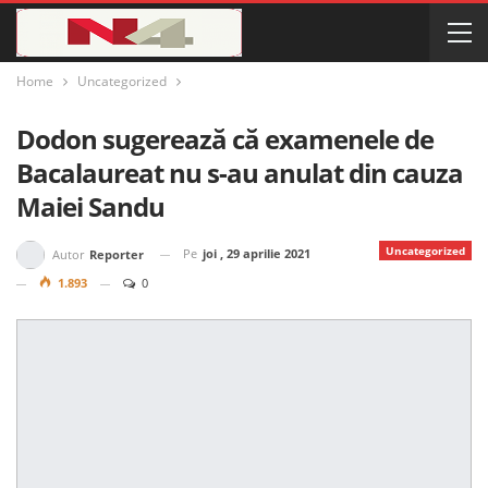
Home
Uncategorized
Dodon sugerează că examenele de
Bacalaureat nu s-au anulat din cauza
Maiei Sandu
Uncategorized
Pe
joi , 29 aprilie 2021
Autor
Reporter
1.893
0