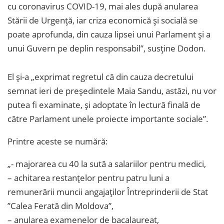
cu coronavirus COVID-19, mai ales după anularea
Stării de Urgență, iar criza economică și socială se
poate aprofunda, din cauza lipsei unui Parlament și a
unui Guvern pe deplin responsabil”, susține Dodon.
El și-a „exprimat regretul că din cauza decretului
semnat ieri de președintele Maia Sandu, astăzi, nu vor
putea fi examinate, și adoptate în lectură finală de
către Parlament unele proiecte importante sociale”.
Printre aceste se numără:
„- majorarea cu 40 la sută a salariilor pentru medici,
– achitarea restanțelor pentru patru luni a
remunerării muncii angajaților Întreprinderii de Stat
”Calea Ferată din Moldova”,
– anularea examenelor de bacalaureat,