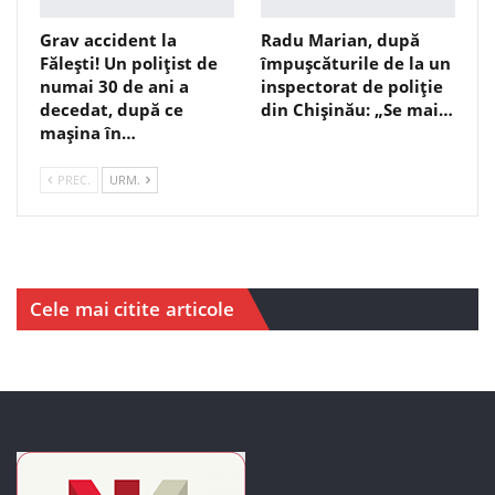
Grav accident la
Radu Marian, după
Fălești! Un polițist de
împușcăturile de la un
numai 30 de ani a
inspectorat de poliție
decedat, după ce
din Chișinău: „Se mai…
mașina în…
PREC.
URM.
Cele mai citite articole