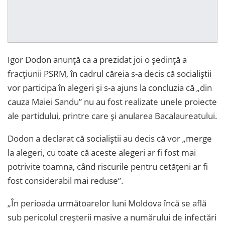
Igor Dodon anunță ca a prezidat joi o ședință a
fracțiunii PSRM, în cadrul căreia s-a decis că socialiștii
vor participa în alegeri și s-a ajuns la concluzia că „din
cauza Maiei Sandu” nu au fost realizate unele proiecte
ale partidului, printre care și anularea Bacalaureatului.
Dodon a declarat că socialiștii au decis că vor „merge
la alegeri, cu toate că aceste alegeri ar fi fost mai
potrivite toamna, când riscurile pentru cetățeni ar fi
fost considerabil mai reduse”.
„În perioada următoarelor luni Moldova încă se află
sub pericolul creșterii masive a numărului de infectări