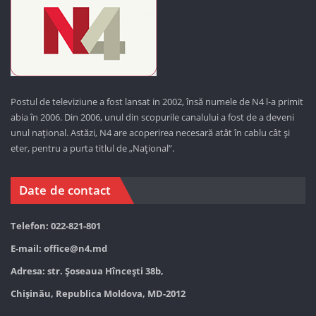
Postul de televiziune a fost lansat in 2002, însă numele de N4 l-a primit
abia în 2006. Din 2006, unul din scopurile canalului a fost de a deveni
unul național. Astăzi,
N4 are acoperirea necesară atât în cablu cât și
eter, pentru a purta titlul de „Național”.
Date de contact
Telefon: 022-821-801
E-mail:
office@n4.md
Adresa: str. Șoseaua Hînceşti 38b,
Chișinău, Republica Moldova, MD-2012