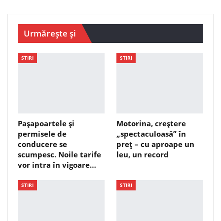
Urmărește și
STIRI
STIRI
Pașapoartele și
Motorina, creștere
permisele de
„spectaculoasă” în
conducere se
preț – cu aproape un
scumpesc. Noile tarife
leu, un record
vor intra în vigoare…
STIRI
STIRI