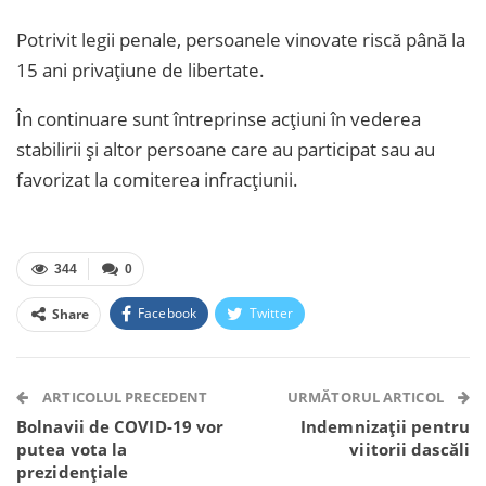
Potrivit legii penale, persoanele vinovate riscă până la
15 ani privațiune de libertate.
În continuare sunt întreprinse acțiuni în vederea
stabilirii și altor persoane care au participat sau au
favorizat la comiterea infracțiunii.
344
0
Facebook
Twitter
Share
Facebook Messenger
OK.ru
VK
Telegram
WhatsApp
Viber
ARTICOLUL PRECEDENT
URMĂTORUL ARTICOL
Bolnavii de COVID-19 vor
Indemnizații pentru
putea vota la
viitorii dascăli
prezidențiale