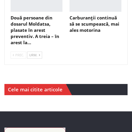
Două persoane din
Carburanții continuă
dosarul Moldatsa,
să se scumpească, mai
plasate în arest
ales motorina
preventiv. A treia – în
arest la…
PREC.
URM.
Cele mai citite articole