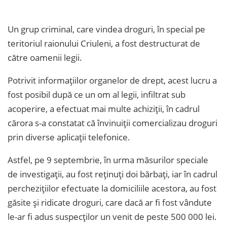
Un grup criminal, care vindea droguri, în special pe
teritoriul raionului Criuleni, a fost destructurat de
către oamenii legii.
Potrivit informațiilor organelor de drept, acest lucru a
fost posibil după ce un om al legii, infiltrat sub
acoperire, a efectuat mai multe achiziții, în cadrul
cărora s-a constatat că învinuiții comercializau droguri
prin diverse aplicații telefonice.
Astfel, pe 9 septembrie, în urma măsurilor speciale
de investigații, au fost reținuți doi bărbați, iar în cadrul
perchezițiilor efectuate la domiciliile acestora, au fost
găsite și ridicate droguri, care dacă ar fi fost vândute
le-ar fi adus suspecților un venit de peste 500 000 lei.