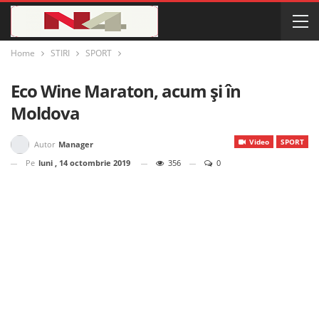
Home
STIRI
SPORT
Eco Wine Maraton, acum și în
Moldova
Video
SPORT
Autor
Manager
Pe
luni , 14 octombrie 2019
356
0