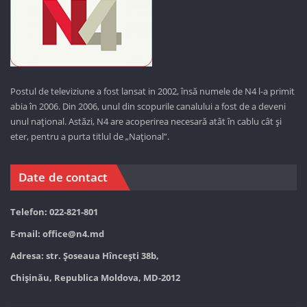
Postul de televiziune a fost lansat in 2002, însă numele de N4 l-a primit
abia în 2006. Din 2006, unul din scopurile canalului a fost de a deveni
unul național. Astăzi,
N4 are acoperirea necesară atât în cablu cât și
eter, pentru a purta titlul de „Național”.
Date de contact
Telefon: 022-821-801
E-mail:
office@n4.md
Adresa: str. Șoseaua Hînceşti 38b,
Chișinău, Republica Moldova, MD-2012