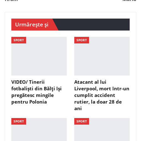
Urmărește și
SPORT
SPORT
VIDEO/ Tinerii
Atacant al lui
fotbaliști din Bălți își
Liverpool, mort într-un
pregătesc mingile
cumplit accident
pentru Polonia
rutier, la doar 28 de
ani
SPORT
SPORT