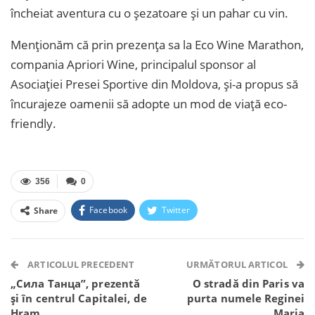
încheiat aventura cu o șezatoare și un pahar cu vin.
Menționăm că prin prezența sa la Eco Wine Marathon,
compania Apriori Wine, principalul sponsor al
Asociației Presei Sportive din Moldova, și-a propus să
încurajeze oamenii să adopte un mod de viață eco-
friendly.
356
0
Facebook
Twitter
Share
Facebook Messenger
OK.ru
VK
Telegram
WhatsApp
Viber
ARTICOLUL PRECEDENT
URMĂTORUL ARTICOL
„Сила Танца”, prezentă
O stradă din Paris va
și în centrul Capitalei, de
purta numele Reginei
Hram
Maria