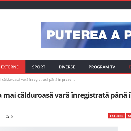
EXTERNE
SPORT
DIVERSE
PROGRAM TV
E
i călduroasă vară înregistrată până în prezent
a mai călduroasă vară înregistrată până 
EXTERNE
ST
0