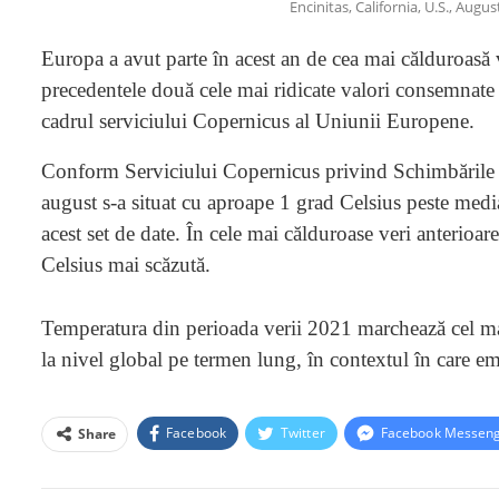
Encinitas, California, U.S., Aug
Europa a avut parte în acest an de cea mai călduroasă 
precedentele două cele mai ridicate valori consemnate 
cadrul serviciului Copernicus al Uniunii Europene.
Conform Serviciului Copernicus privind Schimbările Cl
august s-a situat cu aproape 1 grad Celsius peste med
acest set de date. În cele mai călduroase veri anterioa
Celsius mai scăzută.
Temperatura din perioada verii 2021 marchează cel mai 
la nivel global pe termen lung, în contextul în care em
Facebook
Twitter
Facebook Messen
Share