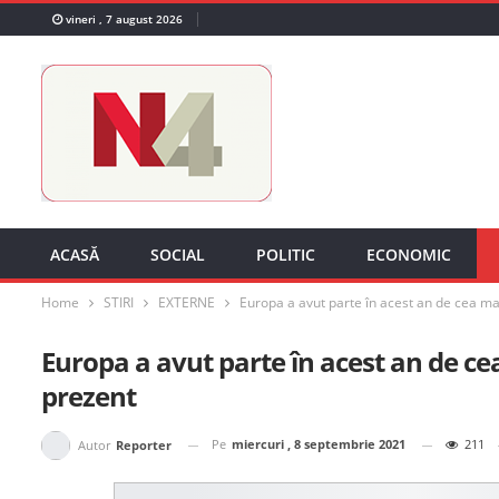
vineri , 7 august 2026
ACASĂ
SOCIAL
POLITIC
ECONOMIC
Home
STIRI
EXTERNE
Europa a avut parte în acest an de cea ma
Europa a avut parte în acest an de ce
prezent
Pe
miercuri , 8 septembrie 2021
211
Autor
Reporter