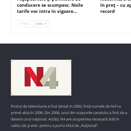
conducere se scumpesc. Noile
în preț – cu 
tarife vor intra în vigoare…
record
PREC.
URM.
Postul de televiziune a fost lansat in 2002, însă numele de N4 l-a
primit abia în 2006. Din 2006, unul din scopurile canalului a fost de a
deveni unul național. Astăzi,
N4 are acoperirea necesară atât în
cablu cât și eter, pentru a purta titlul de „Național”.