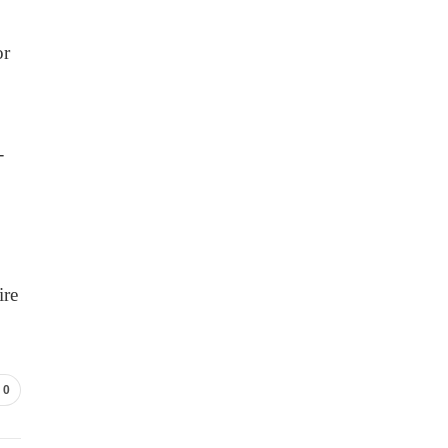
or
-
ire
0