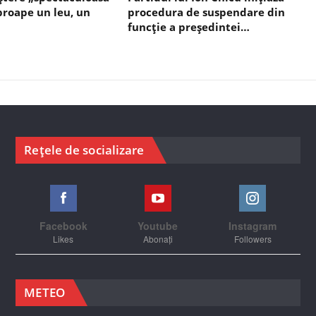
aproape un leu, un
procedura de suspendare din
funcție a președintei…
Rețele de socializare
Facebook
Youtube
Instagram
Likes
Abonați
Followers
METEO