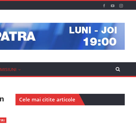
MISIUNI
în
Cele mai citite articole
IRI