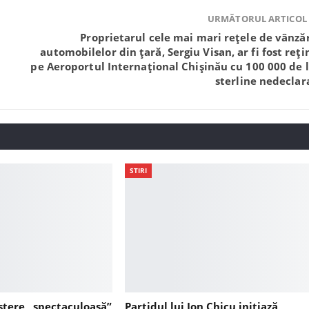
URMĂTORUL ARTICOL
Proprietarul cele mai mari rețele de vânzăr
automobilelor din țară, Sergiu Visan, ar fi fost reți
pe Aeroportul Internațional Chișinău cu 100 000 de l
sterline nedeclar
STIRI
ștere „spectaculoasă”
Partidul lui Ion Chicu inițiază