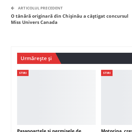
ARTICOLUL PRECEDENT
O tânără originară din Chișinău a câștigat concursul
Miss Univers Canada
Urmărește și
STIRI
STIRI
Pașapoartele și permisele de
Motorina, cre