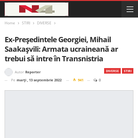
Home
STIRI
DIVERSE
Ex-Președintele Georgiei, Mihail
Saakașvili: Armata ucraineană ar
trebui să intre în Transnistria
DIVERSE
STIRI
Autor
Reporter
Pe
marți , 13 septembrie 2022
941
0