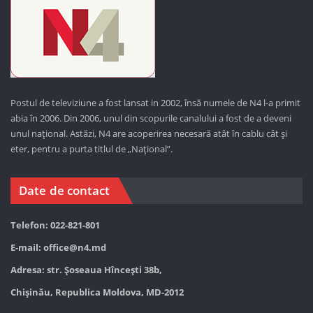
Postul de televiziune a fost lansat in 2002, însă numele de N4 l-a primit
abia în 2006. Din 2006, unul din scopurile canalului a fost de a deveni
unul național. Astăzi,
N4 are acoperirea necesară atât în cablu cât și
eter, pentru a purta titlul de „Național”.
Date de contact
Telefon: 022-821-801
E-mail:
office@n4.md
Adresa: str. Șoseaua Hînceşti 38b,
Chișinău, Republica Moldova, MD-2012