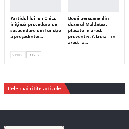
Partidul lui Ion Chicu
Două persoane din
inițiază procedura de
dosarul Moldatsa,
suspendare din funcție
plasate în arest
a președintei…
preventiv. A treia – în
arest la…
PREC.
URM.
Cele mai citite articole