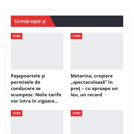
Urmărește și
STIRI
STIRI
Pașapoartele și
Motorina, creștere
permisele de
„spectaculoasă” în
conducere se
preț – cu aproape un
scumpesc. Noile tarife
leu, un record
vor intra în vigoare…
STIRI
STIRI