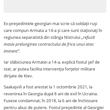
Ex-președintele georgian mai scrie că soldații ruși
care compun Armata a 14-a și care sunt staționați în
regiunea separatistă din stânga Nistrului
„refuză
masiv prelungirea contractului de frica unui atac
iminent”
.
Iar slăbiciunea Armatei a 14-a, explică fostul șef de
stat, ar putea facilita intervenția forțelor militare
dirijate de Kiev.
Saakașvili a fost arestat la 1 octombrie 2021, la
revenirea în Georgia după 8 ani de exil în Ucraina.
Fusese condamnat, în 2018, la 6 ani de închisoare
pentru abuz de putere. Fostul președinte al Georgiei