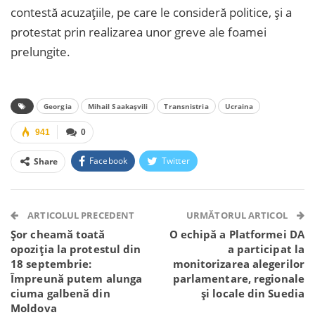
contestă acuzațiile, pe care le consideră politice, și a
protestat prin realizarea unor greve ale foamei
prelungite.
Georgia
Mihail Saakașvili
Transnistria
Ucraina
941
0
Facebook
Twitter
Share
Facebook Messenger
OK.ru
VK
Telegram
WhatsApp
Viber
ARTICOLUL PRECEDENT
URMĂTORUL ARTICOL
Șor cheamă toată
O echipă a Platformei DA
opoziția la protestul din
a participat la
18 septembrie:
monitorizarea alegerilor
Împreună putem alunga
parlamentare, regionale
ciuma galbenă din
și locale din Suedia
Moldova