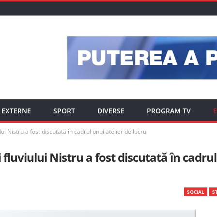
EXTERNE
SPORT
DIVERSE
PROGRAM TV
E
lui Nistru a fost discutată în cadrul unui atelier de lucru
 fluviului Nistru a fost discutată în cadrul
SOCIAL
ST