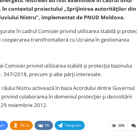
nergetic Nistrean au fost examinate în cadrul unui
 în contextul proiectului „Sprijinirea autorităților din
fluviului Nistru”, implementat de PNUD Moldova.
șurate în cadrul Comisiei privind utilizarea stabilă și protec
 de cooperarea transfrontalieră cu Ucraina în gestionarea
 Comisiei privind utilizarea stabilă și protecția bazinului
nr. 347/2018, precum și alte părți interesate.
ui râului Nistru activează în baza Acordului dintre Guvernul
 privind colaborarea în domeniul protecției și dezvoltării
la 29 noiembrie 2012.
ger
OK.ru
VK
Telegram
389