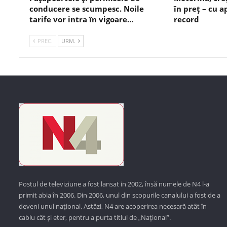
conducere se scumpesc. Noile
în preț – cu 
tarife vor intra în vigoare…
record
PREC.
URM.
Postul de televiziune a fost lansat in 2002, însă numele de N4 l-a
primit abia în 2006. Din 2006, unul din scopurile canalului a fost de a
deveni unul național. Astăzi,
N4 are acoperirea necesară atât în
cablu cât și eter, pentru a purta titlul de „Național”.