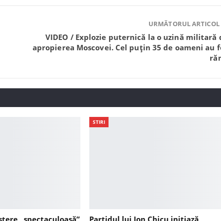
URMĂTORUL ARTICOL
VIDEO / Explozie puternică la o uzină militară 
apropierea Moscovei. Cel puțin 35 de oameni au f
răn
STIRI
ștere „spectaculoasă”
Partidul lui Ion Chicu inițiază