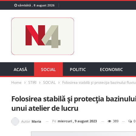
sâmbătă , 8 august 2026
ACASĂ
SOCIAL
POLITIC
ECONOMIC
Home
STIRI
SOCIAL
Folosirea stabilă și protecția bazinului fluviu
Folosirea stabilă și protecția bazinului
unui atelier de lucru
Pe
miercuri , 9 august 2023
389
0
Autor
Maria