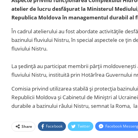
Aspecte privind funcționarea Complexului Hidroe
atelier de lucru desfășurat la Ministerul Mediului,
Republica Moldova în managementul durabil al 
În cadrul atelierului au fost abordate activitățile desfă
bazinului fluviului Nistru, în special aspectele ce țin
fluviului Nistru.
La ședință au participat membrii părții moldovenești ai
fluviului Nistru, instituită prin Hotărîrea Guvernului 
Comisia privind utilizarea stabilă și protecția bazinul
Republicii Moldova și Cabinetul de Miniștri al Ucrainei
durabile a bazinului râului Nistru, semnat la Roma, 
Facebook
Twitter
Facebook Messen
Share