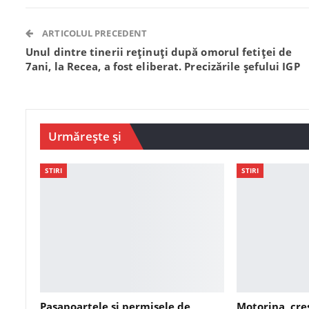
ARTICOLUL PRECEDENT
Unul dintre tinerii reținuți după omorul fetiței de
7ani, la Recea, a fost eliberat. Precizările șefului IGP
Urmărește și
STIRI
STIRI
Pașapoartele și permisele de
Motorina, cre