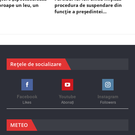
aproape un leu, un
procedura de suspendare din
funcție a președintei…
Rețele de socializare
Facebook
Youtube
Instagram
Likes
Abonați
Followers
METEO