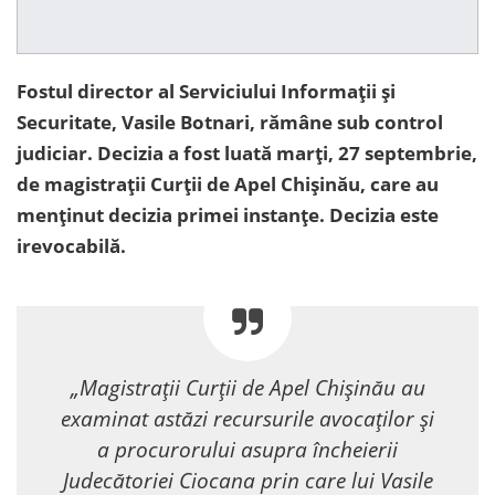
Fostul director al Serviciului Informații și
Securitate, Vasile Botnari, rămâne sub control
judiciar. Decizia a fost luată marți, 27 septembrie,
de magistrații Curții de Apel Chișinău, care au
menținut decizia primei instanțe. Decizia este
irevocabilă.
„Magistrații Curții de Apel Chișinău au
examinat astăzi recursurile avocaților și
a procurorului asupra încheierii
Judecătoriei Ciocana prin care lui Vasile