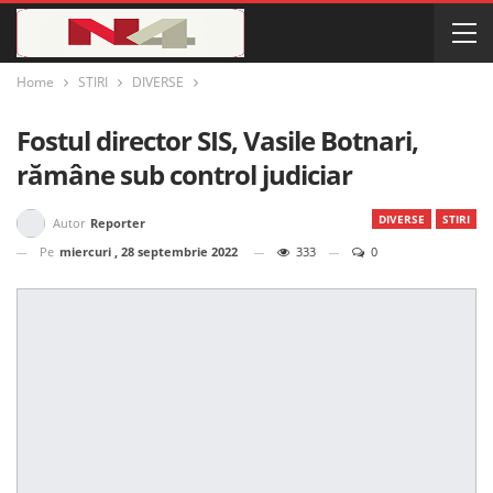
Home
STIRI
DIVERSE
Fostul director SIS, Vasile Botnari,
rămâne sub control judiciar
DIVERSE
STIRI
Autor
Reporter
Pe
miercuri , 28 septembrie 2022
333
0