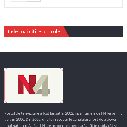
Cele mai citite articole
Postul de televiziune a fost lansat in 2002, însă numele de N4 l-a primit
abia în 2006. Din 2006, unul din scopurile canalului a fost de a deveni
unul național. Astăzi,
N4 are acoperirea necesară atât în cablu cât și