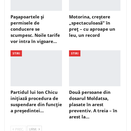
Pașapoartele și
Motorina, creștere
permisele de
„spectaculoasă” în
conducere se
preț – cu aproape un
scumpesc. Noile tarife
leu, un record
vor intra în vigoare…
STIRI
STIRI
Partidul lui Ion Chicu
Două persoane din
inițiază procedura de
dosarul Moldatsa,
suspendare din funcție
plasate în arest
a președintei…
preventiv. A treia – în
arest la…
PREC.
URM.