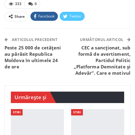
333
0
Facebook
Twitter
Share
Facebook Messenger
OK.ru
VK
Telegram
WhatsApp
Viber
ARTICOLUL PRECEDENT
URMĂTORUL ARTICOL
Peste 25 000 de cetățeni
CEC a sancționat, sub
au părăsit Republica
formă de avertisment,
Moldova în ultimele 24
Partidul Politic
de ore
„Platforma Demnitate și
Adevăr”. Care e motivul
Urmărește și
STIRI
STIRI