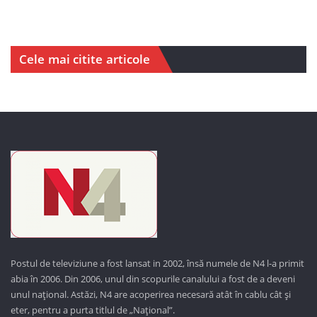
Cele mai citite articole
Postul de televiziune a fost lansat in 2002, însă numele de N4 l-a primit
abia în 2006. Din 2006, unul din scopurile canalului a fost de a deveni
unul național. Astăzi,
N4 are acoperirea necesară atât în cablu cât și
eter, pentru a purta titlul de „Național”.