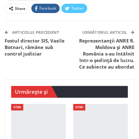
Facebook
Twitter
Share
Facebook Messenger
OK.ru
VK
Telegram
WhatsApp
Viber
ARTICOLUL PRECEDENT
URMĂTORUL ARTICOL
Fostul director SIS, Vasile
Reprezentanții ANRE R.
Botnari, rămâne sub
Moldova și ANRE
control judiciar
România s-au întâlnit
într-o ședință de lucru.
Ce subiecte au abordat
Urmărește și
STIRI
STIRI