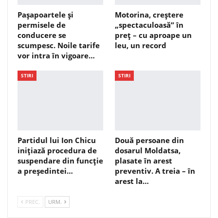
Pașapoartele și
Motorina, creștere
permisele de
„spectaculoasă” în
conducere se
preț – cu aproape un
scumpesc. Noile tarife
leu, un record
vor intra în vigoare…
STIRI
STIRI
Partidul lui Ion Chicu
Două persoane din
inițiază procedura de
dosarul Moldatsa,
suspendare din funcție
plasate în arest
a președintei…
preventiv. A treia – în
arest la…
PREC.
URM.