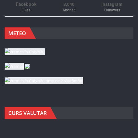
Facebook
8,040
Instagram
Likes
Abonați
Followers
METEO
CURS VALUTAR