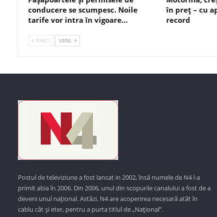
conducere se scumpesc. Noile
în preț – cu 
tarife vor intra în vigoare…
record
PREC.
URM.
Postul de televiziune a fost lansat in 2002, însă numele de N4 l-a
primit abia în 2006. Din 2006, unul din scopurile canalului a fost de a
deveni unul național. Astăzi,
N4 are acoperirea necesară atât în
cablu cât și eter, pentru a purta titlul de „Național”.