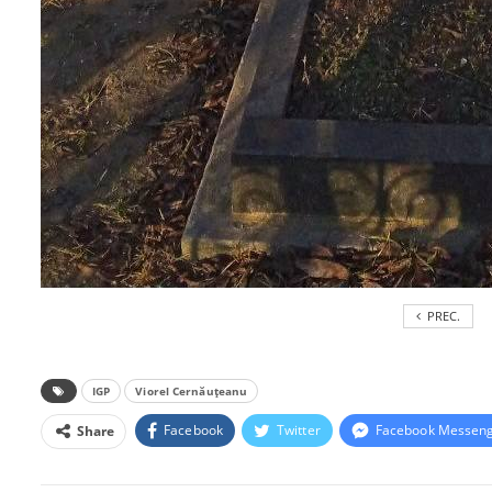
PREC.
IGP
Viorel Cernăuțeanu
Facebook
Twitter
Facebook Messen
Share