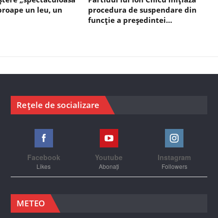
aproape un leu, un
procedura de suspendare din
funcție a președintei…
Rețele de socializare
Facebook
Youtube
Instagram
Likes
Abonați
Followers
METEO