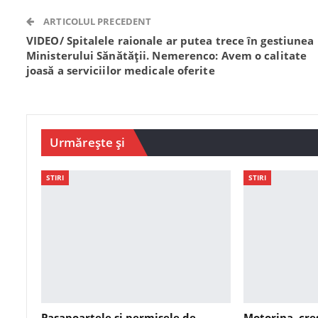
ARTICOLUL PRECEDENT
VIDEO/ Spitalele raionale ar putea trece în gestiunea
Ministerului Sănătății. Nemerenco: Avem o calitate
joasă a serviciilor medicale oferite
Urmărește și
STIRI
STIRI
Pașapoartele și permisele de
Motorina, cre