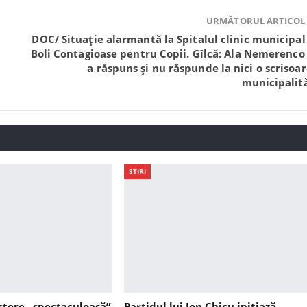
URMĂTORUL ARTICOL
DOC/ Situație alarmantă la Spitalul clinic municipal
Boli Contagioase pentru Copii. Gîlcă: Ala Nemerenco
a răspuns și nu răspunde la nici o scrisoar
municipalită
STIRI
ștere „spectaculoasă”
Partidul lui Ion Chicu inițiază