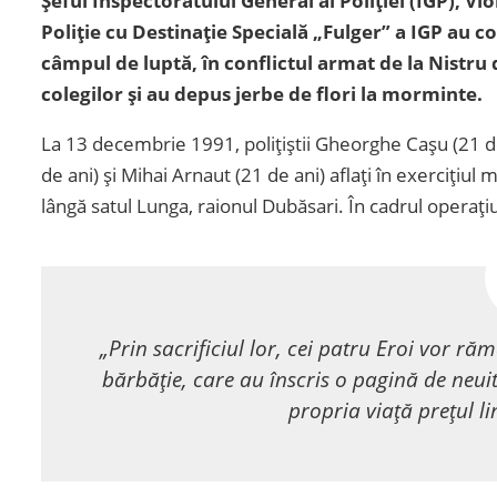
Șeful Inspectoratului General al Poliției (IGP), V
Poliție cu Destinație Specială „Fulger” a IGP au 
câmpul de luptă, în conflictul armat de la Nistru 
colegilor și au depus jerbe de flori la morminte.
La 13 decembrie 1991, polițiștii Gheorghe Cașu (21 de
de ani) și Mihai Arnaut (21 de ani) aflați în exercițiul 
lângă satul Lunga, raionul Dubăsari. În cadrul operațiuni
„Prin sacrificiul lor, cei patru Eroi vor r
bărbăţie, care au înscris o pagină de neuit
propria viaţă preţul li