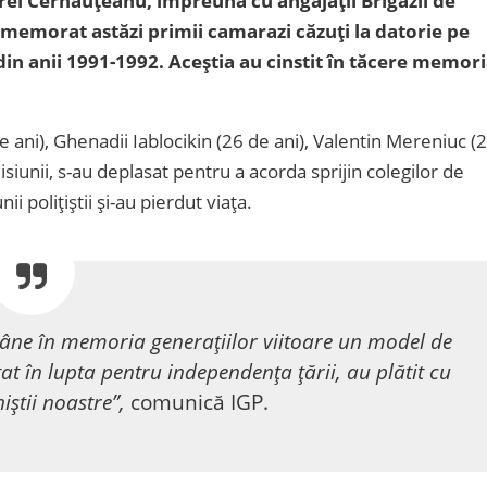
iorel Cernăuțeanu, împreună cu angajații Brigăzii de
comemorat astăzi primii camarazi căzuți la datorie pe
din anii 1991-1992. Aceștia au cinstit în tăcere memor
 ani), Ghenadii Iablocikin (26 de ani), Valentin Mereniuc (
misiunii, s-au deplasat pentru a acorda sprijin colegilor de
i polițiștii și-au pierdut viața.
ămâne în memoria generaţiilor viitoare un model de
at în lupta pentru independenţa ţării, au plătit cu
niştii noastre”,
comunică IGP.