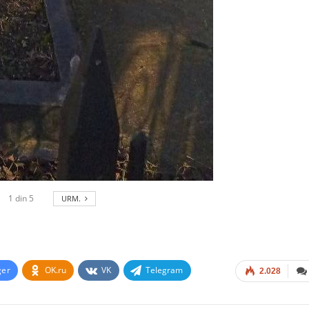
1
din
5
URM.
ger
OK.ru
VK
Telegram
2.028