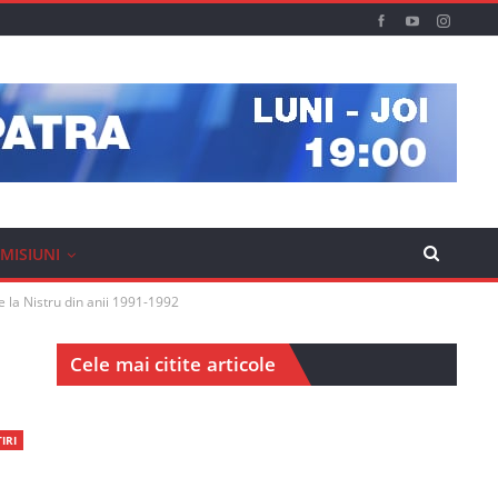
MISIUNI
 la Nistru din anii 1991-1992
Cele mai citite articole
IRI