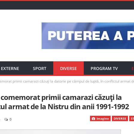
EXTERNE
SPORT
DIVERSE
PROGRAM TV
E
orat primii camarazi căzuți la datorie pe câmpul de luptă, în conflictul armat de
 comemorat primii camarazi căzuți la
tul armat de la Nistru din anii 1991-1992
Imagine
DIVERSE
ST
0