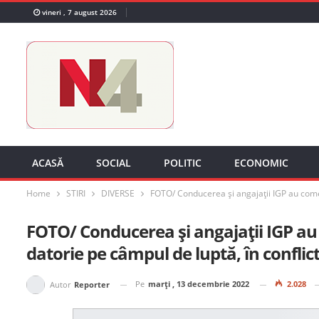
vineri , 7 august 2026
ACASĂ
SOCIAL
POLITIC
ECONOMIC
Home
STIRI
DIVERSE
FOTO/ Conducerea și angajații IGP au comem
FOTO/ Conducerea și angajații IGP au
datorie pe câmpul de luptă, în conflic
Pe
marți , 13 decembrie 2022
2.028
Autor
Reporter