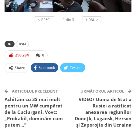
1
din
3
PREC.
URM.
USM
258.284
0
Facebook
Twitter
Share
Facebook Messenger
OK.ru
VK
Telegram
WhatsApp
Viber
ARTICOLUL PRECEDENT
URMĂTORUL ARTICOL
Achităm cu 3$ mai mult
VIDEO/ Duma de Stat a
pentru un MW cumpărat
Rusiei a ratificat
de la Cuciurgani. Vovc:
anexarea regiunilor
„Probabil, dominăm cum
Donețk, Lugansk, Herson
putem…”
și Zaporojie din Ucraina