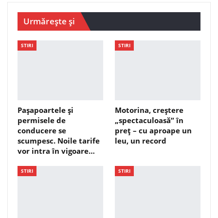
Urmărește și
STIRI
STIRI
Pașapoartele și
Motorina, creștere
permisele de
„spectaculoasă” în
conducere se
preț – cu aproape un
scumpesc. Noile tarife
leu, un record
vor intra în vigoare…
STIRI
STIRI