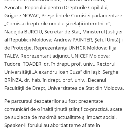
Avocatul Poporului pentru Drepturile Copilului;
Grigore NOVAC, Președintele Comisiei parlamentare
„Comisia drepturile omului și relații interetnice”;
Nadejda BURCIU, Secretar de Stat, Ministerul Justiției
al Republicii Moldova; Andrew PAINTER, Șeful Unității
de Protecție, Reprezentanța UNHCR Moldova; Ilija
TALEV, Reprezentant adjunct, UNICEF Moldova;
Tudorel TOADER, dr. în drept, prof. univ., Rectorul
Universității „Alexandru Ioan Cuza” din Iași; Serghei
BRÎNZA, dr. hab. în drept, prof. univ., Decanul
Facultății de Drept, Universitatea de Stat din Moldova.
Pe parcursul dezbaterilor au fost prezentate
comunicări de o înaltă ținută științifico-practică, axate
pe subiecte de maximă actualitate și impact social.
Speaker-ii forului au abordat teme aflate în