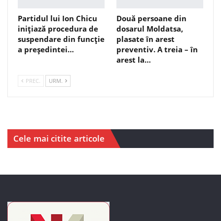
Partidul lui Ion Chicu
Două persoane din
inițiază procedura de
dosarul Moldatsa,
suspendare din funcție
plasate în arest
a președintei…
preventiv. A treia – în
arest la…
PREC.
URM.
Cele mai citite articole