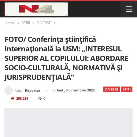
Home
STIRI
DIVERSE
FOTO/ Conferința științifică
internațională la USM: „INTERESUL
SUPERIOR AL COPILULUI: ABORDARE
SOCIO-CULTURALĂ, NORMATIVĂ ȘI
JURISPRUDENȚIALĂ”
DIVERSE
STIRI
Pe
luni , 3 octombrie 2022
Autor
Reporter
258.284
0