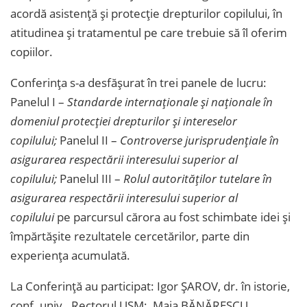
acordă asistență și protecție drepturilor copilului, în
atitudinea și tratamentul pe care trebuie să îl oferim
copiilor.
Conferința s-a desfășurat în trei panele de lucru:
Panelul I –
Standarde internaționale și naționale în
domeniul protecției drepturilor și intereselor
copilului;
Panelul II –
Controverse jurisprudențiale în
asigurarea respectării interesului superior al
copilului;
Panelul III –
Rolul autorităților tutelare în
asigurarea respectării interesului superior al
copilului
pe parcursul cărora au fost schimbate idei și
împărtășite rezultatele cercetărilor, parte din
experiența acumulată.
La Conferință au participat: Igor ȘAROV, dr. în istorie,
conf. univ., Rectorul USM; Maia BĂNĂRESCU,