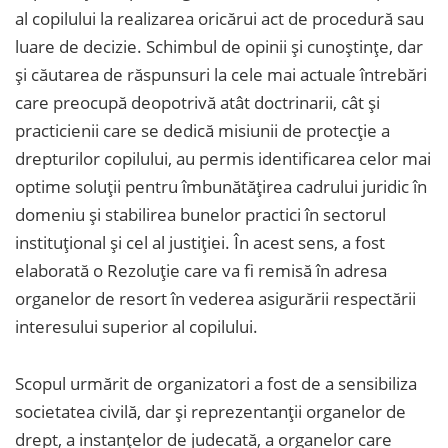
al copilului la realizarea oricărui act de procedură sau
luare de decizie. Schimbul de opinii și cunoștințe, dar
și căutarea de răspunsuri la cele mai actuale întrebări
care preocupă deopotrivă atât doctrinarii, cât și
practicienii care se dedică misiunii de protecție a
drepturilor copilului, au permis identificarea celor mai
optime soluții pentru îmbunătățirea cadrului juridic în
domeniu și stabilirea bunelor practici în sectorul
instituțional și cel al justiției. În acest sens, a fost
elaborată o Rezoluție care va fi remisă în adresa
organelor de resort în vederea asigurării respectării
interesului superior al copilului.
Scopul urmărit de organizatori a fost de a sensibiliza
societatea civilă, dar și reprezentanții organelor de
drept, a instanțelor de judecată, a organelor care