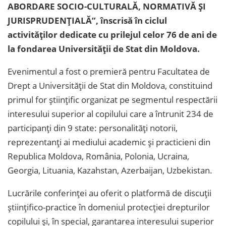
ABORDARE SOCIO-CULTURALĂ, NORMATIVĂ ȘI
JURISPRUDENȚIALĂ”, înscrisă în ciclul
activităților dedicate cu prilejul celor 76 de ani de
la fondarea Universității de Stat din Moldova.
Evenimentul a fost o premieră pentru Facultatea de
Drept a Universității de Stat din Moldova, constituind
primul for științific organizat pe segmentul respectării
interesului superior al copilului care a întrunit 234 de
participanți din 9 state: personalități notorii,
reprezentanți ai mediului academic și practicieni din
Republica Moldova, România, Polonia, Ucraina,
Georgia, Lituania, Kazahstan, Azerbaijan, Uzbekistan.
Lucrările conferinței au oferit o platformă de discuții
științifico-practice în domeniul protecției drepturilor
copilului și, în special, garantarea interesului superior