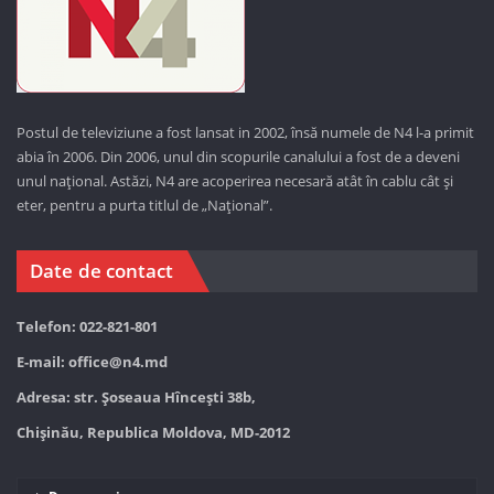
Postul de televiziune a fost lansat in 2002, însă numele de N4 l-a primit
abia în 2006. Din 2006, unul din scopurile canalului a fost de a deveni
unul național. Astăzi,
N4 are acoperirea necesară atât în cablu cât și
eter, pentru a purta titlul de „Național”.
Date de contact
Telefon: 022-821-801
E-mail:
office@n4.md
Adresa: str. Șoseaua Hînceşti 38b,
Chișinău, Republica Moldova, MD-2012