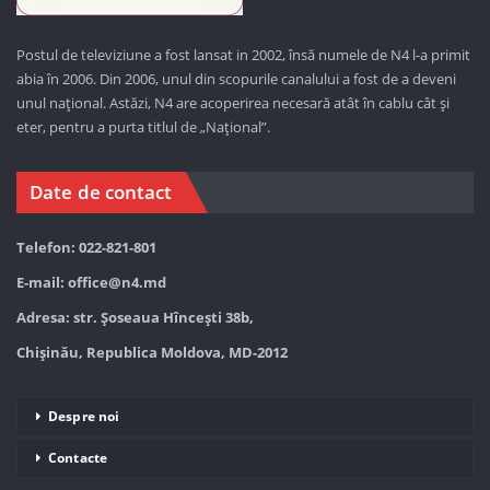
Postul de televiziune a fost lansat in 2002, însă numele de N4 l-a primit
abia în 2006. Din 2006, unul din scopurile canalului a fost de a deveni
unul național. Astăzi,
N4 are acoperirea necesară atât în cablu cât și
eter, pentru a purta titlul de „Național”.
Date de contact
Telefon: 022-821-801
E-mail:
office@n4.md
Adresa: str. Șoseaua Hînceşti 38b,
Chișinău, Republica Moldova, MD-2012
Despre noi
Contacte