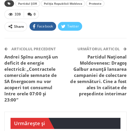
Partidul ȘOR
Poliția Republicii Moldova
Proteste
339
0
Facebook
Twitter
Share
Facebook Messenger
OK.ru
VK
Telegram
WhatsApp
Viber
ARTICOLUL PRECEDENT
URMĂTORUL ARTICOL
Andrei Spînu anunță un
Partidul Național
deficit de energie
Moldovenesc: Dragoș
electrică: „Contractele
Galbur anunță lansarea
comerciale semnate de
campaniei de colectare
SA Energocom nu vor
de semnături. Cine a fost
acoperi tot consumul
ales în calitate de
între orele 07:00 și
președinte interimar
23:00”
Urmărește și