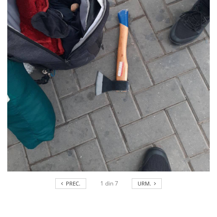
1
din
7
PREC.
URM.