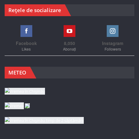
Rețele de socializare
Facebook
8,050
Instagram
Likes
Abonați
Followers
METEO