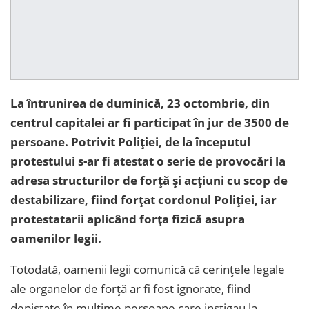
La întrunirea de duminică, 23 octombrie, din
centrul capitalei ar fi participat în jur de 3500 de
persoane. Potrivit Poliției, de la începutul
protestului s-ar fi atestat o serie de provocări la
adresa structurilor de forță și acțiuni cu scop de
destabilizare, fiind forțat cordonul Poliției, iar
protestatarii aplicând forța fizică asupra
oamenilor legii.
Totodată, oamenii legii comunică că cerințele legale
ale organelor de forță ar fi fost ignorate, fiind
depistate în mulțime persoane care instigau la