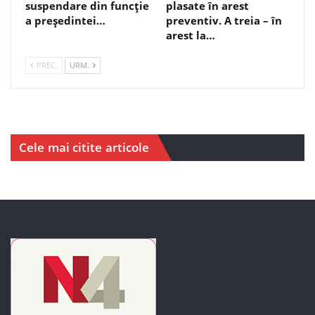
suspendare din funcție
plasate în arest
a președintei…
preventiv. A treia – în
arest la…
PREC.
URM.
Cele mai citite articole