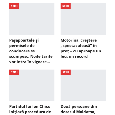
STIRI
STIRI
Pașapoartele și
Motorina, creștere
permisele de
„spectaculoasă” în
conducere se
preț – cu aproape un
scumpesc. Noile tarife
leu, un record
vor intra în vigoare…
STIRI
STIRI
Partidul lui Ion Chicu
Două persoane din
inițiază procedura de
dosarul Moldatsa,