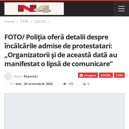
Home
STIRI
SOCIAL
FOTO/ Poliția oferă detalii despre
încălcările admise de protestatari:
„Organizatorii și de această dată au
manifestat o lipsă de comunicare”
Imagine
SOCIAL
STIRI
Autor
Reporter
Pe
luni , 24 octombrie 2022
339
0