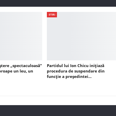
STIRI
ștere „spectaculoasă”
Partidul lui Ion Chicu inițiază
aproape un leu, un
procedura de suspendare din
funcție a președintei…