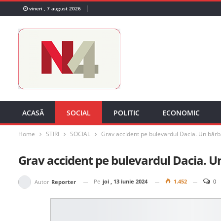
vineri , 7 august 2026
ACASĂ
SOCIAL
POLITIC
ECONOMIC
Home
STIRI
SOCIAL
Grav accident pe bulevardul Dacia. Un bărb
Grav accident pe bulevardul Dacia. U
Pe
joi , 13 iunie 2024
1.452
0
Autor
Reporter