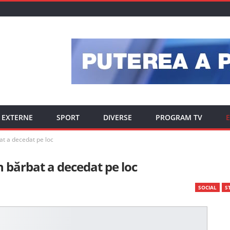
EXTERNE
SPORT
DIVERSE
PROGRAM TV
E
at a decedat pe loc
n bărbat a decedat pe loc
SOCIAL
ST