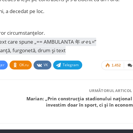
i, a decedat pe loc.
uror circumstanțelor.
ger
OK.ru
VK
Telegram
1.452
URMĂTORUL ARTICOL
Marian: „Prin construcția stadionului național
investim doar în sport, ci și în econom