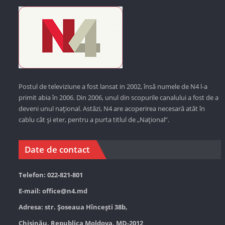
Postul de televiziune a fost lansat in 2002, însă numele de N4 l-a
primit abia în 2006. Din 2006, unul din scopurile canalului a fost de a
deveni unul național. Astăzi,
N4 are acoperirea necesară atât în
cablu cât și eter, pentru a purta titlul de „Național”.
Date de contact
Telefon: 022-821-801
E-mail:
office@n4.md
Adresa: str. Șoseaua Hînceşti 38b,
Chișinău, Republica Moldova, MD-2012