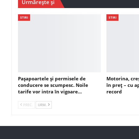
Urmărește și
STIRI
STIRI
Pașapoartele și permisele de
Motorina, cre
conducere se scumpesc. Noile
în preț – cu 
tarife vor intra în vigoare…
record
PREC.
URM.