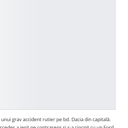
a unui grav
accident
rutier pe bd. Dacia din capitală.
Mercedes a ieșit pe contrasens și s-a ciocnit cu un Ford.