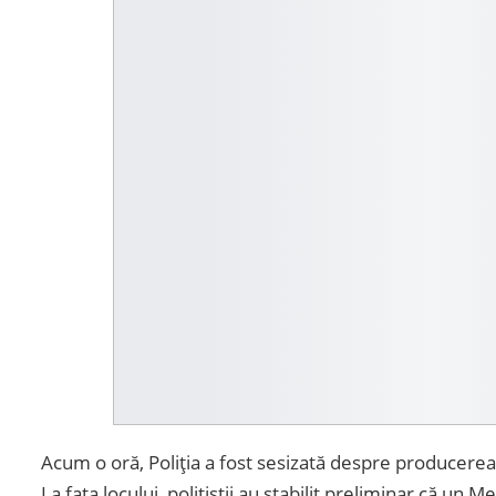
Acum o oră, Poliția a fost sesizată despre producere
La fața locului, polițiștii au stabilit preliminar că un 