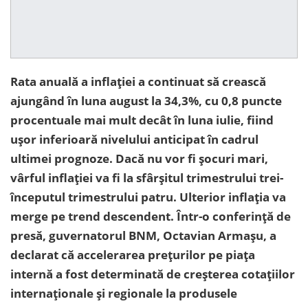
Rata anuală a inflației a continuat să crească
ajungând în luna august la 34,3%, cu 0,8 puncte
procentuale mai mult decât în luna iulie, fiind
ușor inferioară nivelului anticipat în cadrul
ultimei prognoze. Dacă nu vor fi șocuri mari,
vârful inflației va fi la sfârșitul trimestrului trei-
începutul trimestrului patru. Ulterior inflația va
merge pe trend descendent. Într-o conferință de
presă, guvernatorul BNM, Octavian Armașu, a
declarat că accelerarea prețurilor pe piața
internă a fost determinată de creșterea cotațiilor
internaționale și regionale la produsele