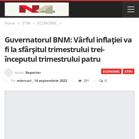
Home
STIRI
ECONOMIC
Guvernatorul BNM: Vârful inflației va
fi la sfârșitul trimestrului trei-
începutul trimestrului patru
ECONOMIC
STIRI
Autor
Reporter
Pe
miercuri , 14 septembrie 2022
291
0