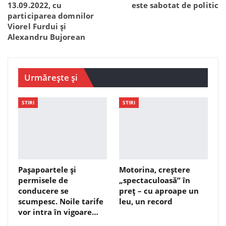
13.09.2022, cu
este sabotat de politic
participarea domnilor
Viorel Furdui și
Alexandru Bujorean
Urmărește și
STIRI
STIRI
Pașapoartele și
Motorina, creștere
permisele de
„spectaculoasă” în
conducere se
preț – cu aproape un
scumpesc. Noile tarife
leu, un record
vor intra în vigoare…