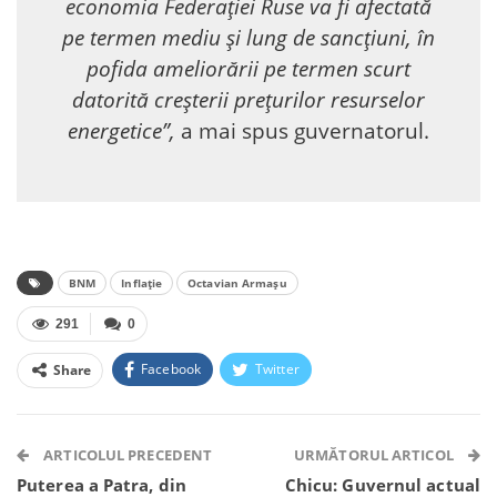
economia Federației Ruse va fi afectată
pe termen mediu și lung de sancțiuni, în
pofida ameliorării pe termen scurt
datorită creșterii prețurilor resurselor
energetice”,
a mai spus guvernatorul.
BNM
Inflație
Octavian Armașu
291
0
Facebook
Twitter
Share
Facebook Messenger
OK.ru
VK
Telegram
WhatsApp
Viber
ARTICOLUL PRECEDENT
URMĂTORUL ARTICOL
Puterea a Patra, din
Chicu: Guvernul actual