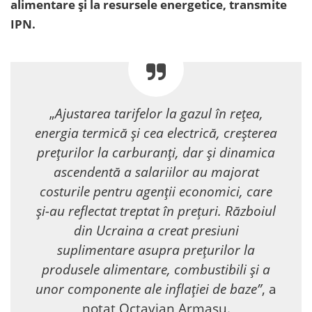
alimentare și la resursele energetice, transmite
IPN.
„
Ajustarea tarifelor la gazul în rețea,
energia termică și cea electrică, creșterea
prețurilor la carburanți, dar și dinamica
ascendentă a salariilor au majorat
costurile pentru agenții economici, care
și-au reflectat treptat în prețuri. Războiul
din Ucraina a creat presiuni
suplimentare asupra prețurilor la
produsele alimentare, combustibili și a
unor componente ale inflației de baze”
, a
notat Octavian Armașu.