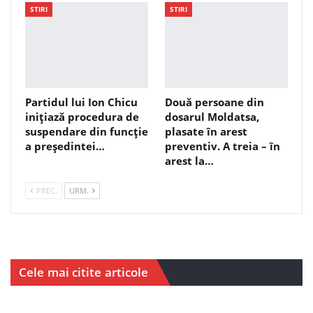
STIRI
STIRI
Partidul lui Ion Chicu
Două persoane din
inițiază procedura de
dosarul Moldatsa,
suspendare din funcție
plasate în arest
a președintei…
preventiv. A treia – în
arest la…
PREC.
URM.
Cele mai citite articole