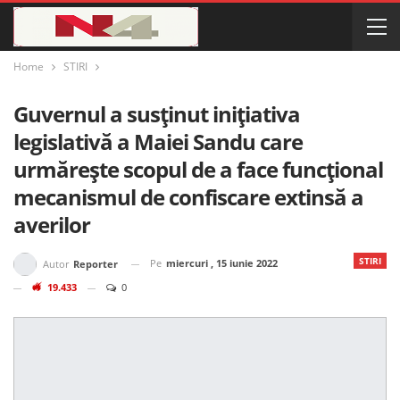
Home
STIRI
Guvernul a susținut inițiativa
legislativă a Maiei Sandu care
urmărește scopul de a face funcțional
mecanismul de confiscare extinsă a
averilor
STIRI
Pe
miercuri , 15 iunie 2022
Autor
Reporter
19.433
0