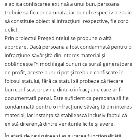
a aplica confiscarea extinsă a unui bun, persoana
trebuie să fie condamnată, iar bunul respectiv trebuie
să constituie obiect al infracțiunii respective, fie corp
delict.
Prin proiectul Președintelui se propune o altă
abordare. Dacă persoana a fost condamnată pentru o
infracțiune săvârșită din interes material și
dobândește în mod ilegal bunuri ca sursă generatoare
de profit, aceste bunuri pot și trebuie confiscate în
folosul statului, fără ca statul să probeze că fiecare
bun confiscat provine dintr-o infracțiune care ar fi
documentată penal. Este suficient ca persoana să fie
condamnată pentru o infracțiune săvârșită din interes
material, iar instanța să stabilească inclusiv faptul că
există diferență dintre veniturile licite și avere.
În afară de revizuirea și asigurarea funcționalității