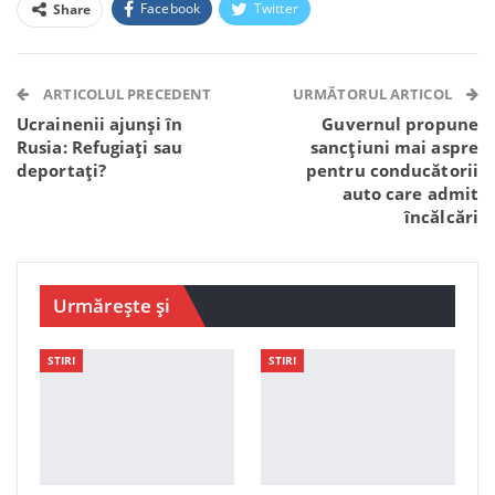
Facebook
Twitter
Share
Facebook Messenger
OK.ru
VK
Telegram
WhatsApp
Viber
ARTICOLUL PRECEDENT
URMĂTORUL ARTICOL
Ucrainenii ajunși în
Guvernul propune
Rusia: Refugiați sau
sancțiuni mai aspre
deportați?
pentru conducătorii
auto care admit
încălcări
Urmărește și
STIRI
STIRI