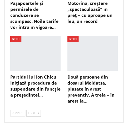
Pașapoartele și
Motorina, creștere
permisele de
„spectaculoasă” în
conducere se
preț – cu aproape un
scumpesc. Noile tarife
leu, un record
vor intra în vigoare…
STIRI
STIRI
Partidul lui Ion Chicu
Două persoane din
inițiază procedura de
dosarul Moldatsa,
suspendare din funcție
plasate în arest
a președintei…
preventiv. A treia – în
arest la…
PREC.
URM.