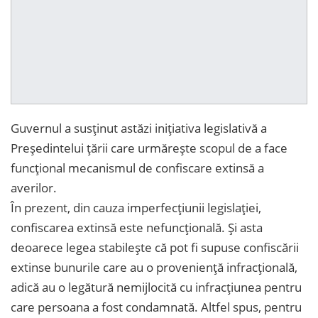
Guvernul a susținut astăzi inițiativa legislativă a
Președintelui țării care urmărește scopul de a face
funcțional mecanismul de confiscare extinsă a
averilor.
În prezent, din cauza imperfecțiunii legislației,
confiscarea extinsă este nefuncțională. Și asta
deoarece legea stabilește că pot fi supuse confiscării
extinse bunurile care au o proveniență infracțională,
adică au o legătură nemijlocită cu infracțiunea pentru
care persoana a fost condamnată. Altfel spus, pentru