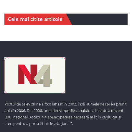
Cele mai citite articole
Postul de televiziune a fost lansat in 2002, însă numele de N4 l-a primit
abia în 2006. Din 2006, unul din scopurile canalului a fost de a deveni
unul național. Astăzi,
N4 are acoperirea necesară atât în cablu cât și
eter, pentru a purta titlul de „Național”.