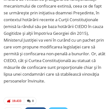
mecanismului de confiscare extinsă, ceea ce de fapt
se urmărește prin inițiativa doamnei Președinte, în
contextul hotărârii recente a Curții Constituționale
(emisă la rândul său pe baza hotărârii CtEDO în cauza
Gogitidze și alții împotriva Georgiei din 2015),
Ministerul Justiției va veni în curând cu un pachet prin
care vom propune modificarea legislației care să
permită și confiscarea non-penală a bunurilor. Or, atât
CtEDO, cât și Curtea Constituțională au statuat că
măsurile de confiscare sunt proporționale chiar și în
lipsa unei condamnări care să stabilească vinovăția
persoanelor învinuite.
19.433
0