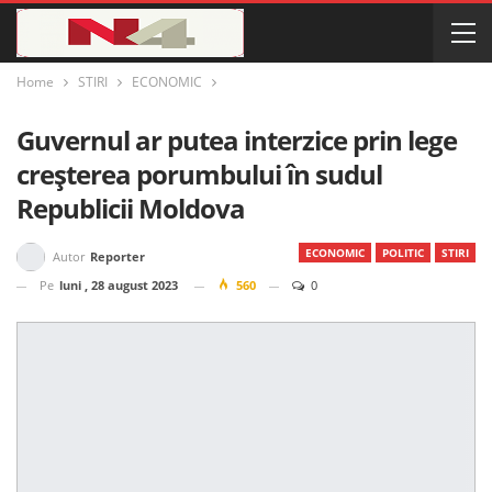
Home
STIRI
ECONOMIC
Guvernul ar putea interzice prin lege
creșterea porumbului în sudul
Republicii Moldova
ECONOMIC
POLITIC
STIRI
Autor
Reporter
Pe
luni , 28 august 2023
560
0