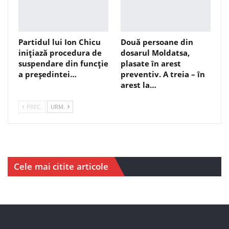
Partidul lui Ion Chicu
Două persoane din
inițiază procedura de
dosarul Moldatsa,
suspendare din funcție
plasate în arest
a președintei…
preventiv. A treia – în
arest la…
PREC.
URM.
Cele mai citite articole