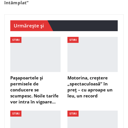
întâmplat”
Urmărește și
STIRI
STIRI
Pașapoartele și
Motorina, creștere
permisele de
„spectaculoasă” în
conducere se
preț – cu aproape un
scumpesc. Noile tarife
leu, un record
vor intra în vigoare…
STIRI
STIRI