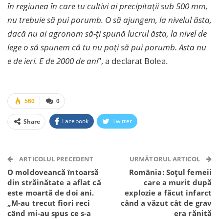
în regiunea în care tu cultivi ai precipitații sub 500 mm,
nu trebuie să pui porumb. O să ajungem, la nivelul ăsta,
dacă nu ai agronom să-ți spună lucrul ăsta, la nivel de
lege o să spunem că tu nu poți să pui porumb. Asta nu
e de ieri. E de 2000 de ani
”, a declarat Bolea.
560
0
Facebook
Twitter
Share
Facebook Messenger
OK.ru
VK
Telegram
WhatsApp
Viber
ARTICOLUL PRECEDENT
URMĂTORUL ARTICOL
O moldoveancă întoarsă
România: Soțul femeii
din străinătate a aflat că
care a murit după
este moartă de doi ani.
explozie a făcut infarct
„M-au trecut fiori reci
când a văzut cât de grav
când mi-au spus ce s-a
era rănită