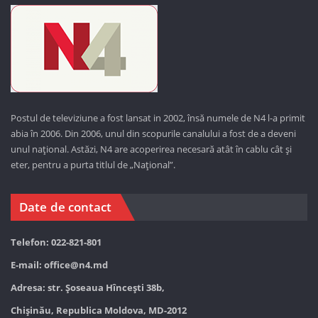
Postul de televiziune a fost lansat in 2002, însă numele de N4 l-a primit
abia în 2006. Din 2006, unul din scopurile canalului a fost de a deveni
unul național. Astăzi,
N4 are acoperirea necesară atât în cablu cât și
eter, pentru a purta titlul de „Național”.
Date de contact
Telefon: 022-821-801
E-mail:
office@n4.md
Adresa: str. Șoseaua Hînceşti 38b,
Chișinău, Republica Moldova, MD-2012