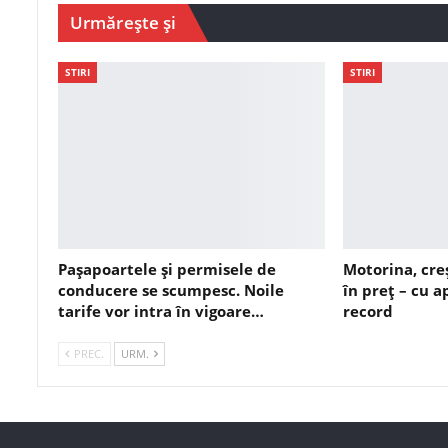
Urmărește și
STIRI
STIRI
Pașapoartele și permisele de
Motorina, cre
conducere se scumpesc. Noile
în preț – cu 
tarife vor intra în vigoare…
record
PREC.
URM.