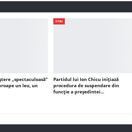
STIRI
ștere „spectaculoasă”
Partidul lui Ion Chicu inițiază
aproape un leu, un
procedura de suspendare din
funcție a președintei…