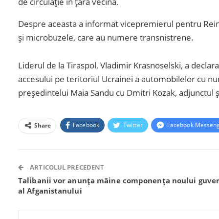
de circulație în țara vecină.
Despre aceasta a informat vicepremierul pentru Rein
și microbuzele, care au numere transnistrene.
Liderul de la Tiraspol, Vladimir Krasnoselski, a decl
accesului pe teritoriul Ucrainei a automobilelor cu nu
președintelui Maia Sandu cu Dmitri Kozak, adjunctul ș
Facebook
Twitter
Facebook Messen
Share
ARTICOLUL PRECEDENT
Talibanii vor anunța mâine componența noului guve
al Afganistanului