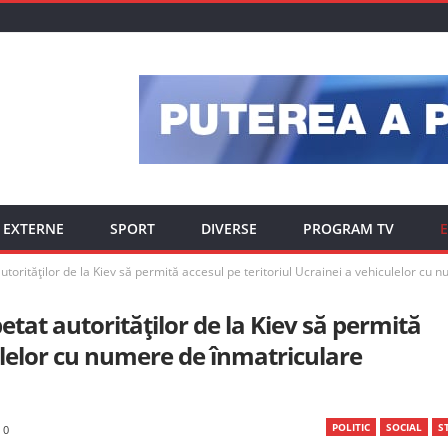
EXTERNE
SPORT
DIVERSE
PROGRAM TV
E
autorităților de la Kiev să permită accesul pe teritoriul Ucrainei a vehiculelor cu
etat autorităților de la Kiev să permită
culelor cu numere de înmatriculare
POLITIC
SOCIAL
ST
0