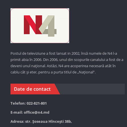
Postul de televiziune a fost lansat in 2002, însă numele de N4 l-a
primit abia în 2006. Din 2006, unul din scopurile canalului a fost de a
deveni unul național. Astăzi,
N4 are acoperirea necesară atât în
cablu cât și eter, pentru a purta titlul de „Național”.
Date de contact
Telefon: 022-821-801
E-mail:
office@n4.md
Adresa: str. Șoseaua Hînceşti 38b,