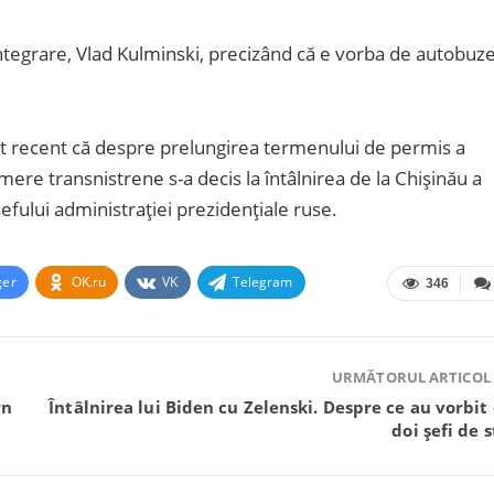
tegrare, Vlad Kulminski, precizând că e vorba de autobuz
arat recent că despre prelungirea termenului de permis a
mere transnistrene s-a decis la întâlnirea de la Chișinău a
efului administrației prezidențiale ruse.
ger
OK.ru
VK
Telegram
346
URMĂTORUL ARTICOL
rn
Întâlnirea lui Biden cu Zelenski. Despre ce au vorbit 
doi șefi de s