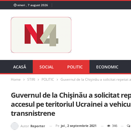
vineri , 7 august 2026
ACASĂ
SOCIAL
POLITIC
ECONOMIC
Home
STIRI
POLITIC
Guvernul de la Chișinău a solicitat repetat 
Guvernul de la Chișinău a solicitat rep
accesul pe teritoriul Ucrainei a vehi
transnistrene
Pe
joi , 2 septembrie 2021
346
Autor
Reporter