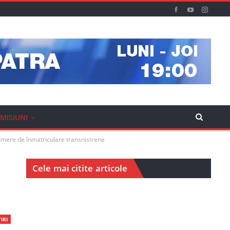
MISIUNI
 numere de înmatriculare transnistrene
Cele mai citite articole
IRI