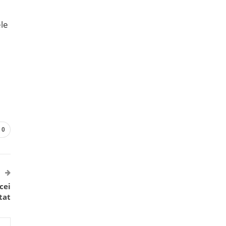
ele
0
cei
tat