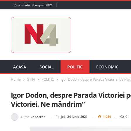
sâmbătă , 8 august 2026
ACASĂ
SOCIAL
POLITIC
ECONOMIC
Home
STIRI
POLITIC
Igor Dodon, despre Parada Victoriei pe Pia
Igor Dodon, despre Parada Victoriei 
Victoriei. Ne mândrim”
Pe
joi , 24 iunie 2021
1.044
0
Autor
Reporter