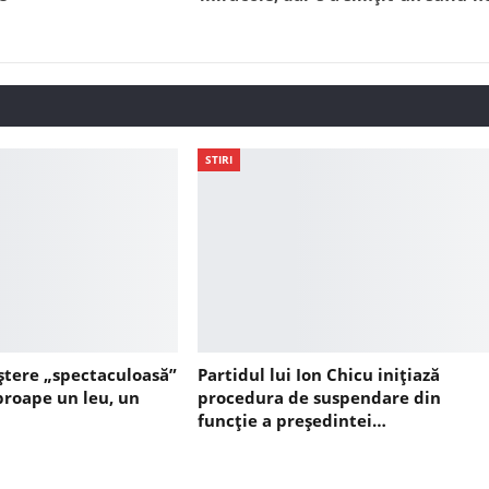
STIRI
ștere „spectaculoasă”
Partidul lui Ion Chicu inițiază
aproape un leu, un
procedura de suspendare din
funcție a președintei…