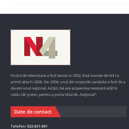
Postul de televiziune a fost lansat in 2002, însă numele de N4 l-a
primit abia în 2006. Din 2006, unul din scopurile canalului a fost de a
deveni unul național. Astăzi,
N4 are acoperirea necesară atât în
cablu cât și eter, pentru a purta titlul de „Național”.
Date de contact
Telefon: 022-821-801