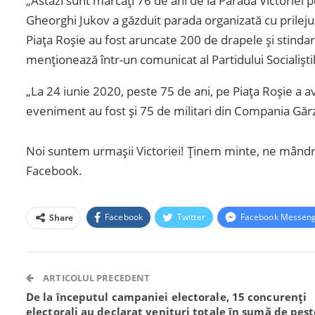
„Astăzi sunt marcați 76 de ani de la Parada Victoriei p
Gheorghi Jukov a găzduit parada organizată cu prileju
Piața Roșie au fost aruncate 200 de drapele și stind
menționează într-un comunicat al Partidului Socialișt
„La 24 iunie 2020, peste 75 de ani, pe Piața Roșie a avut
eveniment au fost și 75 de militari din Compania Găr
Noi suntem urmașii Victoriei! Ținem minte, ne mândr
Facebook.
Facebook
Twitter
Facebook Messen
Share
ARTICOLUL PRECEDENT
De la începutul campaniei electorale, 15 concurenți
electorali au declarat venituri totale în sumă de pest