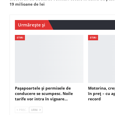
19 milioane de lei
Urmărește și
STIRI
STIRI
Pașapoartele și permisele de
Motorina, cre
conducere se scumpesc. Noile
în preț – cu 
tarife vor intra în vigoare…
record
PREC.
URM.