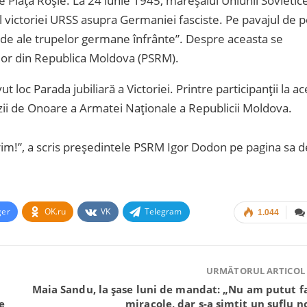
e Piața Roșie. La 24 iunie 1945, mareșalul Uniunii Sovietice
l victoriei URSS asupra Germaniei fasciste. Pe pavajul de 
arde ale trupelor germane înfrânte”. Despre aceasta se
ilor din Republica Moldova (PSRM).
 loc Parada jubiliară a Victoriei. Printre participanții la ac
zii de Onoare a Armatei Naționale a Republicii Moldova.
im!”, a scris președintele PSRM Igor Dodon pe pagina sa d
ger
OK.ru
VK
Telegram
1.044
URMĂTORUL ARTICOL
Maia Sandu, la șase luni de mandat: „Nu am putut f
e
miracole, dar s-a simțit un suflu n