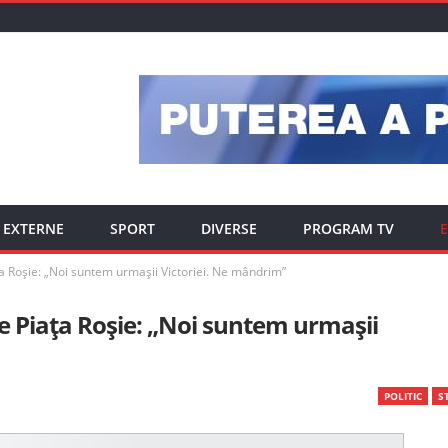
EXTERNE
SPORT
DIVERSE
PROGRAM TV
E
ța Roșie: „Noi suntem urmașii Victoriei. Ne mândrim”
pe Piața Roșie: „Noi suntem urmașii
POLITIC
ST