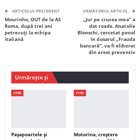
Telegram
WhatsApp
Viber
ARTICOLUL PRECEDENT
URMĂTORUL ARTICOL
Mourinho, OUT de la AS
„Jur pe crucea mea” a
Roma, după trei ani
dat roade. Anatolie
petrecuți la echipa
Blonschi, cercetat penal
italiană
în dosarul „Frauda
bancară”, va fi eliberat
din arest preventiv
Urmărește și
STIRI
STIRI
Pașapoartele și
Motorina, creștere