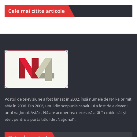
Cele mai citite articole
Postul de televiziune a fost lansat in 2002, însă numele de N4 l-a primit
abia în 2006. Din 2006, unul din scopurile canalului a fost de a deveni
unul național. Astăzi,
N4 are acoperirea necesară atât în cablu cât și
eter, pentru a purta titlul de „Național”.