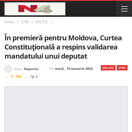
Home
STIRI
POLITIC
În premieră pentru Moldova, Curtea
Constituțională a respins validarea
mandatului unui deputat
POLITIC
STIRI
Pe
marți , 16 ianuarie 2024
Autor
Reporter
798
0