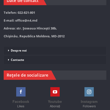
Date de contact
Telefon: 022-821-801
E-mail:
office@n4.md
Adresa: str. Șoseaua Hînceşti 38b,
Chișinău, Republica Moldova, MD-2012
Despre noi
Contacte
Rețele de socializare
Facebook
Youtube
Instagram
Likes
Abonați
Followers