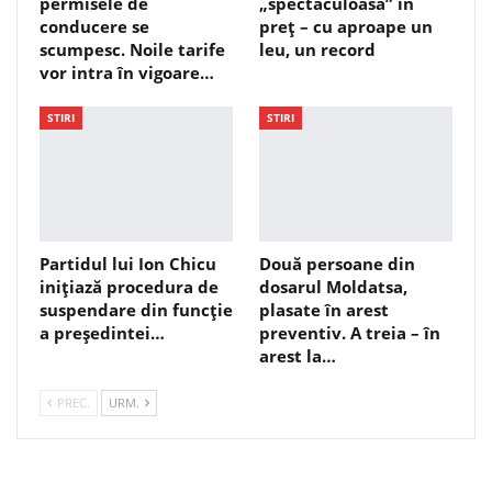
permisele de
„spectaculoasă” în
conducere se
preț – cu aproape un
scumpesc. Noile tarife
leu, un record
vor intra în vigoare…
STIRI
STIRI
Partidul lui Ion Chicu
Două persoane din
inițiază procedura de
dosarul Moldatsa,
suspendare din funcție
plasate în arest
a președintei…
preventiv. A treia – în
arest la…
PREC.
URM.