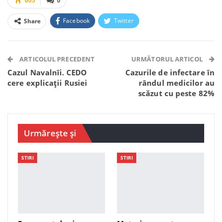
605
0
Facebook
Twitter
Share
Facebook Messenger
OK.ru
VK
Telegram
WhatsApp
Viber
ARTICOLUL PRECEDENT
URMĂTORUL ARTICOL
Cazul Navalnîi. CEDO
Cazurile de infectare în
cere explicații Rusiei
rândul medicilor au
scăzut cu peste 82%
Urmărește și
STIRI
STIRI