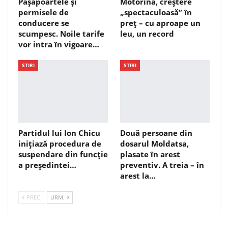
Pașapoartele și
Motorina, creștere
permisele de
„spectaculoasă” în
conducere se
preț – cu aproape un
scumpesc. Noile tarife
leu, un record
vor intra în vigoare…
STIRI
STIRI
Partidul lui Ion Chicu
Două persoane din
inițiază procedura de
dosarul Moldatsa,
suspendare din funcție
plasate în arest
a președintei…
preventiv. A treia – în
arest la…
PREC.
URM.