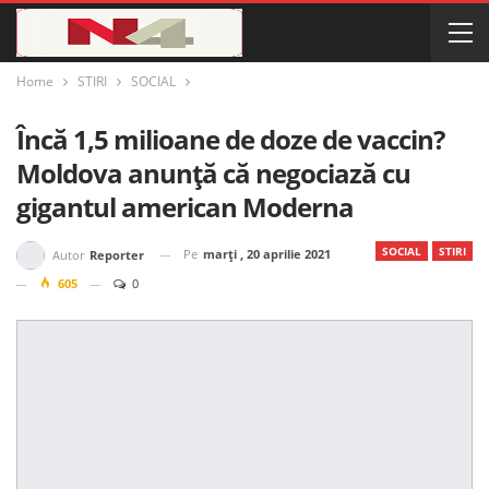
Home
STIRI
SOCIAL
Încă 1,5 milioane de doze de vaccin?
Moldova anunță că negociază cu
gigantul american Moderna
SOCIAL
STIRI
Pe
marți , 20 aprilie 2021
Autor
Reporter
605
0