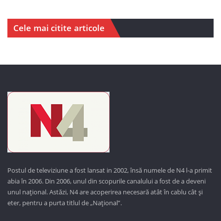
Cele mai citite articole
Postul de televiziune a fost lansat in 2002, însă numele de N4 l-a primit
abia în 2006. Din 2006, unul din scopurile canalului a fost de a deveni
unul național. Astăzi,
N4 are acoperirea necesară atât în cablu cât și
eter, pentru a purta titlul de „Național”.