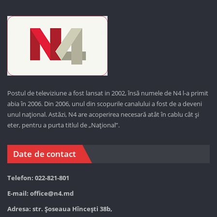
Postul de televiziune a fost lansat in 2002, însă numele de N4 l-a primit
abia în 2006. Din 2006, unul din scopurile canalului a fost de a deveni
unul național. Astăzi,
N4 are acoperirea necesară atât în cablu cât și
eter, pentru a purta titlul de „Național”.
Date de contact
Telefon: 022-821-801
E-mail:
office@n4.md
Adresa: str. Șoseaua Hînceşti 38b,