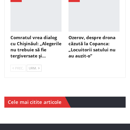
Comratul vrea dialog
Ozerov, despre drona
cu Chișinăul: „Alegerile
căzută la Copanca:
nu trebuie să fie
„Locuitorii satului nu
tergiversate și…
au auzit-o”
PREC.
URM.
Cele mai citite articole