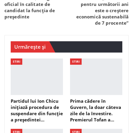
oficial în calitate de
pentru următorii ani
candidat la funcția de
este o creștere
președinte
economică sustenabilă
de 7 procente”
Urmărește și
STIRI
STIRI
Partidul lui Ion Chicu
Prima cădere în
inițiază procedura de
Guvern, la doar câteva
suspendare din funcție
zile de la învestire.
a președintei…
Premierul Tofan a…
STIRI
STIRI