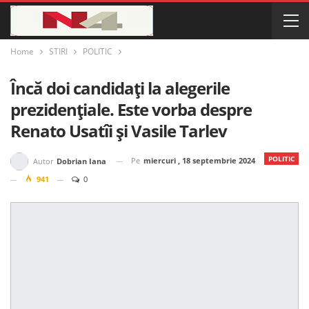
Home
STIRI
POLITIC
Încă doi candidați la alegerile
prezidențiale. Este vorba despre
Renato Usatîi și Vasile Tarlev
POLITIC
Pe
miercuri , 18 septembrie 2024
Autor
Dobrian Iana
941
0