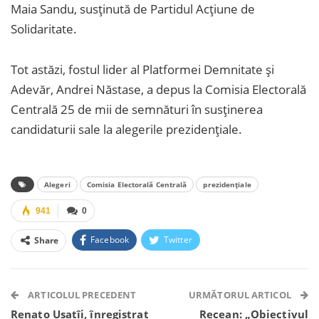
Maia Sandu, susținută de Partidul Acțiune de
Solidaritate.
Tot astăzi, fostul lider al Platformei Demnitate și
Adevăr, Andrei Năstase, a depus la Comisia Electorală
Centrală 25 de mii de semnături în susținerea
candidaturii sale la alegerile prezidențiale.
Alegeri
Comisia Electorală Centrală
prezidențiale
941
0
Facebook
Twitter
Share
Facebook Messenger
OK.ru
VK
Telegram
WhatsApp
Viber
ARTICOLUL PRECEDENT
URMĂTORUL ARTICOL
Renato Usatîi, înregistrat
Recean: „Obiectivul