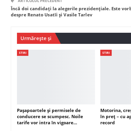
ARTICOLUL PRECEDENT
Încă doi candidați la alegerile prezidențiale. Este vor
despre Renato Usatîi și Vasile Tarlev
Urmărește și
STIRI
STIRI
Pașapoartele și permisele de
Motorina, cre
conducere se scumpesc. Noile
în preț – cu 
tarife vor intra în vigoare…
record