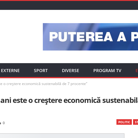
EXTERNE
SPORT
DIVERSE
PROGRAM TV
E
ste o creștere economică sustenabilă de 7 procente”
 ani este o creștere economică sustenabi
POLITIC
ST
0