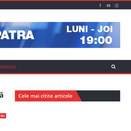
MISIUNI
lă
Cele mai citite articole
IRI