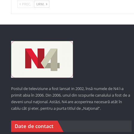
PREC.
URM.
Postul de televiziune a fost lansat in 2002, însă numele de N4 l-a
primit abia în 2006. Din 2006, unul din scopurile canalului a fost de a
deveni unul național. Astăzi,
N4 are acoperirea necesară atât în
cablu cât și eter, pentru a purta titlul de „Național”.
Date de contact