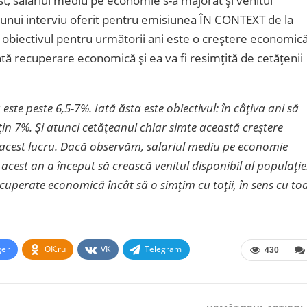
st, salariul mediu pe economie s-a majorat și venitul
ul unui interviu oferit pentru emisiunea ÎN CONTEXT de la
 obiectivul pentru următorii ani este o creștere economic
ntă recuperare economică și ea va fi resimțită de cetățenii
te peste 6,5-7%. Iată ăsta este obiectivul: în câțiva ani să
in 7%. Și atunci cetățeanul chiar simte această creștere
a acest lucru. Dacă observăm, salariul mediu pe economie
n acest an a început să crească venitul disponibil al populației
cuperate economică încât să o simțim cu toții, în sens cu to
ger
OK.ru
VK
Telegram
430