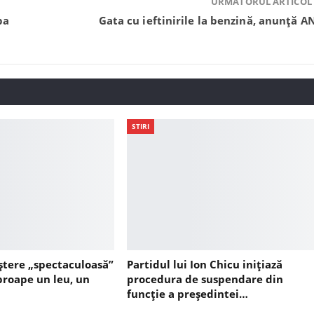
URMĂTORUL ARTICOL
ba
Gata cu ieftinirile la benzină, anunță A
STIRI
ștere „spectaculoasă”
Partidul lui Ion Chicu inițiază
aproape un leu, un
procedura de suspendare din
funcție a președintei…