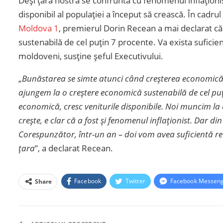
Deși țara nostră se confruntă cu fenomenul inflaționi
disponibil al populației a început să crească. În cadr
Moldova 1
, premierul Dorin Recean a mai declarat că
sustenabilă de cel puțin 7 procente. Va exista suficie
moldoveni, susține șeful Executivului.
„
Bunăstarea se simte atunci când creșterea economică es
ajungem la o creștere economică sustenabilă de cel puț
economică, cresc veniturile disponibile. Noi muncim l
crește, e clar că a fost și fenomenul inflaționist. Dar di
Corespunzător, într-un an – doi vom avea suficientă re
țara
”, a declarat Recean.
Facebook
Twitter
Facebook Messen
Share