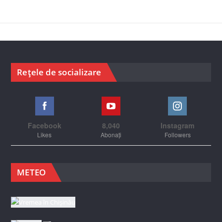
Rețele de socializare
Facebook
8,040
Instagram
Likes
Abonați
Followers
METEO