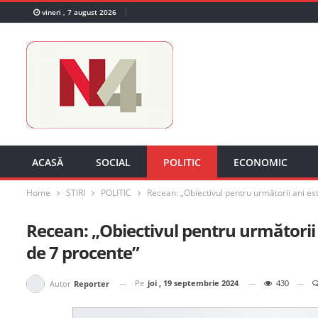
vineri , 7 august 2026
ACASĂ
SOCIAL
POLITIC
ECONOMIC
Home
STIRI
POLITIC
Recean: „Obiectivul pentru următorii ani e
Recean: „Obiectivul pentru următorii
de 7 procente”
Pe
joi , 19 septembrie 2024
430
Autor
Reporter