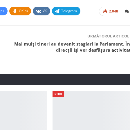
ger
OK.ru
VK
Telegram
2.048
URMĂTORUL ARTICOL
Mai mulți tineri au devenit stagiari la Parlament. În
direcții își vor desfășura activita
STIRI