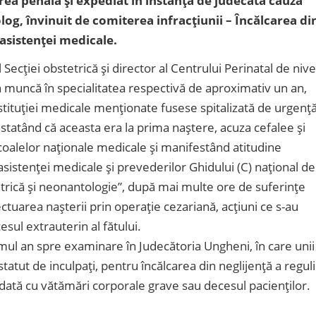
rea penală și expediat în instanța de judecată cauza
og, învinuit de comiterea infracțiunii – Încălcarea di
 asistenţei medicale.
ecției obstetrică și director al Centrului Perinatal de nive
n muncă în specialitatea respectivă de aproximativ un an,
instituției medicale menționate fusese spitalizată de urgenț
statând că aceasta era la prima naștere, acuza cefalee și
coalelor naționale medicale și manifestând atitudine
asistenței medicale și prevederilor Ghidului (C) național de
trică și neonantologie”, după mai multe ore de suferințe
ectuarea nașterii prin operație cezariană, acțiuni ce s-au
esul extrauterin al fătului.
mul an spre examinare în Judecătoria Ungheni, în care unii
tatut de inculpați, pentru încălcarea din neglijență a reguli
dată cu vătămări corporale grave sau decesul pacienților.