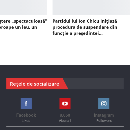
ștere „spectaculoasă”
Partidul lui Ion Chicu inițiază
aproape un leu, un
procedura de suspendare din
funcție a președintei…
Rețele de socializare
Facebook
8,050
Instagram
Likes
Abonați
Followers