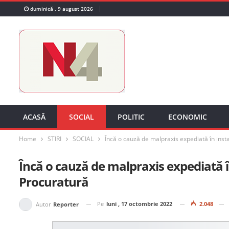
duminică , 9 august 2026
ACASĂ
SOCIAL
POLITIC
ECONOMIC
Home
STIRI
SOCIAL
Încă o cauză de malpraxis expediată în insta
Încă o cauză de malpraxis expediată în
Procuratură
Pe
luni , 17 octombrie 2022
2.048
Autor
Reporter