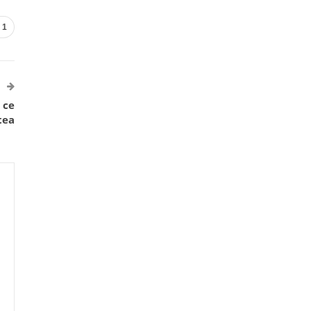
1
 ce
tea