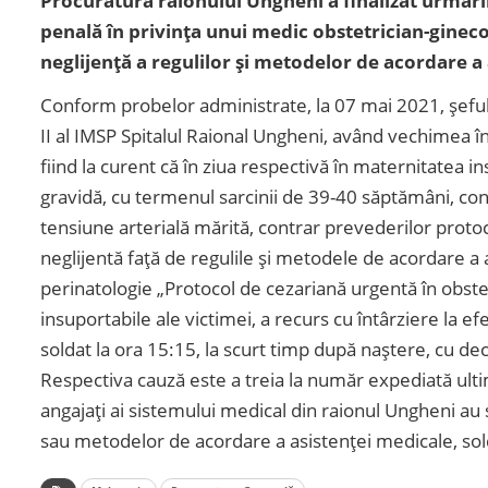
Procuratura raionului Ungheni a finalizat urmări
penală în privința unui medic obstetrician-ginecol
neglijenţă a regulilor şi metodelor de acordare a
Conform probelor administrate, la 07 mai 2021, șeful S
II al IMSP Spitalul Raional Ungheni, având vechimea î
fiind la curent că în ziua respectivă în maternitatea 
gravidă, cu termenul sarcinii de 39-40 săptămâni, con
tensiune arterială mărită, contrar prevederilor proto
neglijentă față de regulile și metodele de acordare a 
perinatologie „Protocol de cezariană urgentă în obste
insuportabile ale victimei, a recurs cu întârziere la ef
soldat la ora 15:15, la scurt timp după naștere, cu dec
Respectiva cauză este a treia la număr expediată ulti
angajați ai sistemului medical din raionul Ungheni au s
sau metodelor de acordare a asistenței medicale, sol