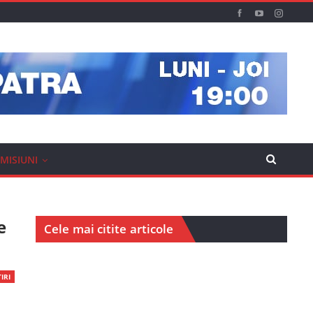
MISIUNI
e
Cele mai citite articole
IRI