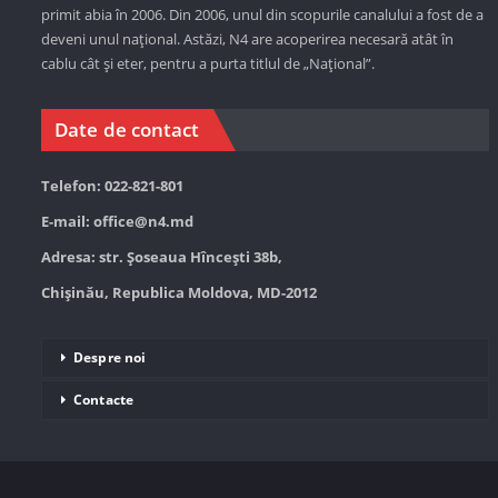
primit abia în 2006. Din 2006, unul din scopurile canalului a fost de a
deveni unul național. Astăzi,
N4 are acoperirea necesară atât în
cablu cât și eter, pentru a purta titlul de „Național”.
Date de contact
Telefon: 022-821-801
E-mail:
office@n4.md
Adresa: str. Șoseaua Hînceşti 38b,
Chișinău, Republica Moldova, MD-2012
Despre noi
Contacte