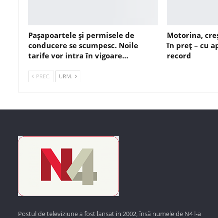
Pașapoartele și permisele de
Motorina, cre
conducere se scumpesc. Noile
în preț – cu 
tarife vor intra în vigoare…
record
PREC.
URM.
Postul de televiziune a fost lansat in 2002, însă numele de N4 l-a