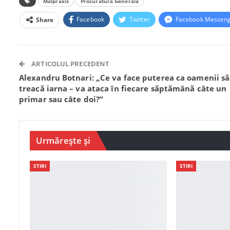
Malpraxis
Procuratura Generală
Facebook
Twitter
Facebook Messen
Share
ARTICOLUL PRECEDENT
Alexandru Botnari: „Ce va face puterea ca oamenii să
treacă iarna – va ataca în fiecare săptămână câte un
primar sau câte doi?”
Urmărește și
STIRI
STIRI