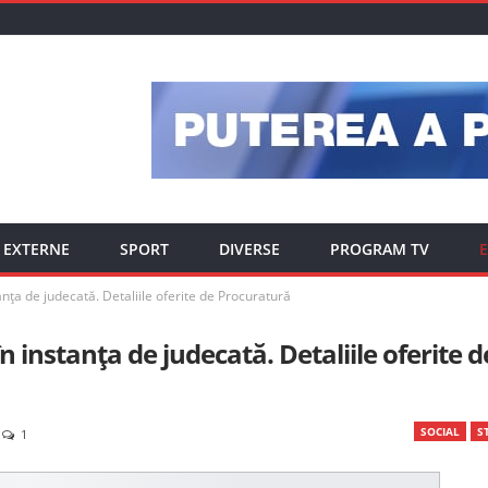
EXTERNE
SPORT
DIVERSE
PROGRAM TV
E
nța de judecată. Detaliile oferite de Procuratură
 instanța de judecată. Detaliile oferite d
SOCIAL
ST
1