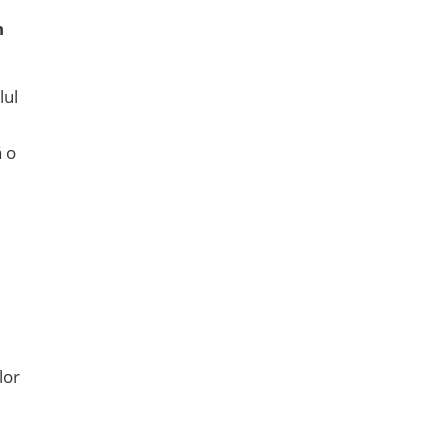
n
lul
ă o
lor