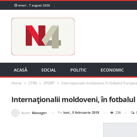
vineri , 7 august 2026
ACASĂ
SOCIAL
POLITIC
ECONOMIC
Home
STIRI
SPORT
Internaționalii moldoveni, în fotbalul Europe
Internaționalii moldoveni, în fotbalu
Pe
luni , 5 februarie 2018
236
Autor
Manager