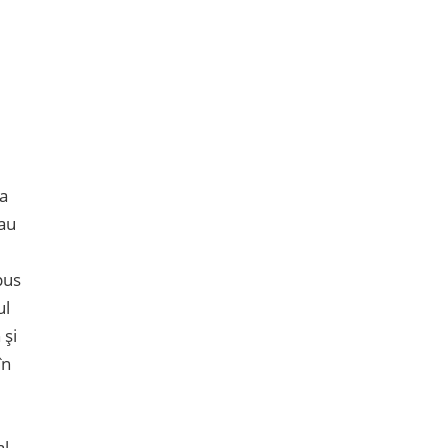
 a
 au
pus
ul
 și
în
al