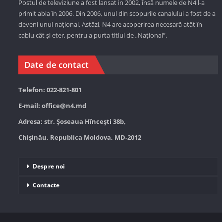
Postul de televiziune a fost lansat in 2002, însă numele de N4 l-a
primit abia în 2006. Din 2006, unul din scopurile canalului a fost de a
deveni unul național. Astăzi,
N4 are acoperirea necesară atât în
cablu cât și eter, pentru a purta titlul de „Național”.
Date de contact
Telefon: 022-821-801
E-mail:
office@n4.md
Adresa: str. Șoseaua Hînceşti 38b,
Chișinău, Republica Moldova, MD-2012
Despre noi
Contacte