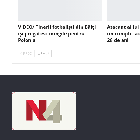
VIDEO/ Tinerii fotbaliști din Bălți
Atacant al lui
își pregătesc mingile pentru
un cumplit ac
Polonia
28 de ani
PREC.
URM.