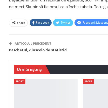
de meci, Skubic să fie omul ce a închis tabela. Totuși,
Facebook
Twitter
Facebook Messen
Share
ARTICOLUL PRECEDENT
Baschetul, dinscolo de statistici
Urmărește și
SPORT
SPORT