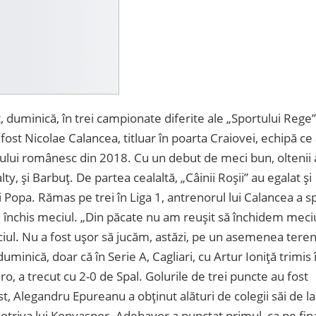
, duminică, în trei campionate diferite ale „Sportului Rege”
fost Nicolae Calancea, titluar în poarta Craiovei, echipă ce
lului românesc din 2018. Cu un debut de meci bun, oltenii
ty, și Barbuț. De partea cealaltă, „Câinii Roșii” au egalat și
Popa. Rămas pe trei în Liga 1, antrenorul lui Calancea a s
au închis meciul. „Din păcate nu am reușit să închidem meci
ciul. Nu a fost ușor să jucăm, astăzi, pe un asemenea teren
uminică, doar că în Serie A, Cagliari, cu Artur Ioniță trimis 
ro, a trecut cu 2-0 de Spal. Golurile de trei puncte au fost
ist, Alegandru Epureanu a obținut alături de colegii săi de la
potriva lui Konyaspor. Adebayor a punctat primul, ca pe fin