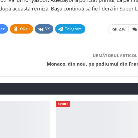
 după această remiză, Bașa continuă să fie lideră în Super L
ger
OK.ru
VK
Telegram
236
URMĂTORUL ARTICOL
Monaco, din nou, pe podiumul din Fra
SPORT