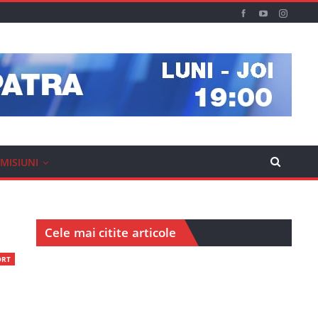
MISIUNI
Cele mai citite articole
ORT