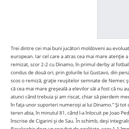
Trei dintre cei mai buni jucători moldoveni au evoluat
european. Iar cel care a atras cea mai mare atenție a 
remizat, scor 2-2 cu Dinamo, în primul derby al fotba
condus de două ori, prin golurile lui Gustavo, din penal
scos o remiză, grație reușitelor semnate de Nemec și 
că cea mai mare greșeală a elevilor săi a fost că nu 
atunci când trebuia și am riscat, chiar să pierdem me
în fața unor suporteri numeroși ai lui Dinamo.” Și tot d
teren abia, în minutul 81, când l-a înlocuit pe Joao Ped
înscrise de Cigarini și de Sau. În schimb, deși integral
Bașakșehir doar un rezultat de egalitate, scor 1-1 îm