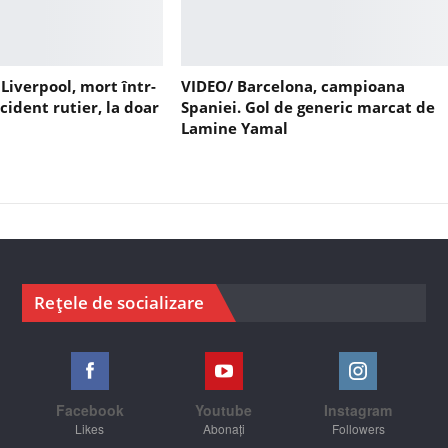
 Liverpool, mort într-
VIDEO/ Barcelona, campioana
cident rutier, la doar
Spaniei. Gol de generic marcat de
Lamine Yamal
Rețele de socializare
Facebook
Youtube
Instagram
Likes
Abonați
Followers