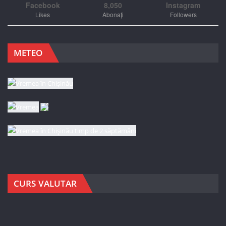
Facebook
8,050
Instagram
Likes
Abonați
Followers
METEO
CURS VALUTAR