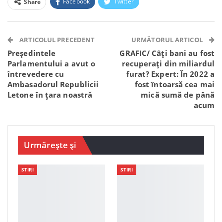
Facebook
Twitter
Share
Facebook Messenger
OK.ru
VK
Telegram
WhatsApp
Viber
ARTICOLUL PRECEDENT
URMĂTORUL ARTICOL
Președintele
GRAFIC/ Câți bani au fost
Parlamentului a avut o
recuperați din miliardul
întrevedere cu
furat? Expert: În 2022 a
Ambasadorul Republicii
fost întoarsă cea mai
Letone în țara noastră
mică sumă de până
acum
Urmărește și
STIRI
STIRI