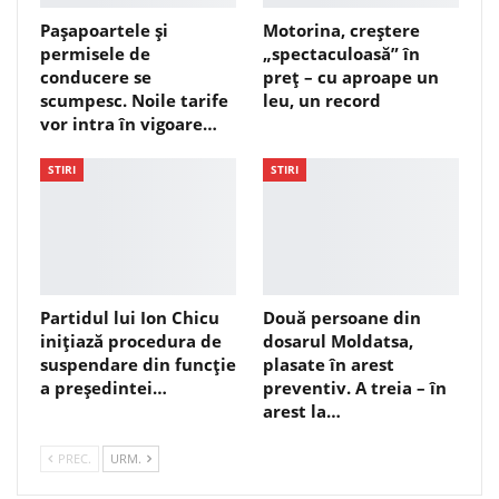
Pașapoartele și
Motorina, creștere
permisele de
„spectaculoasă” în
conducere se
preț – cu aproape un
scumpesc. Noile tarife
leu, un record
vor intra în vigoare…
STIRI
STIRI
Partidul lui Ion Chicu
Două persoane din
inițiază procedura de
dosarul Moldatsa,
suspendare din funcție
plasate în arest
a președintei…
preventiv. A treia – în
arest la…
PREC.
URM.