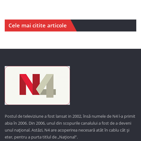
Cele mai citite articole
Postul de televiziune a fost lansat in 2002, însă numele de N4 l-a primit
abia în 2006. Din 2006, unul din scopurile canalului a fost de a deveni
unul național. Astăzi,
N4 are acoperirea necesară atât în cablu cât și
eter, pentru a purta titlul de „Național”.