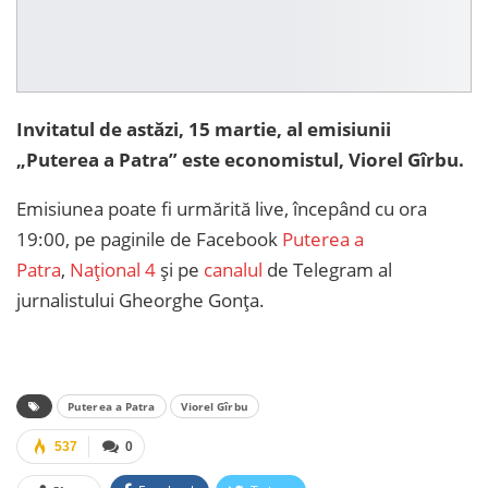
Invitatul de astăzi, 15 martie, al emisiunii
„Puterea a Patra” este economistul, Viorel Gîrbu.
Emisiunea poate fi urmărită live, începând cu ora
19:00, pe paginile de Facebook
Puterea a
Patra
,
Național 4
și pe
canalul
de Telegram al
jurnalistului Gheorghe Gonța.
Puterea a Patra
Viorel Gîrbu
537
0