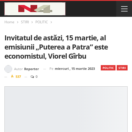
Home
STIRI
POLITIC
Invitatul de astăzi, 15 martie, al
emisiunii „Puterea a Patra” este
economistul, Viorel Gîrbu
POLITIC
STIRI
Pe
miercuri , 15 martie 2023
Autor
Reporter
537
0