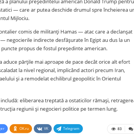
ază a planului președintelui american Donald Trump pentru
statici — care ar putea deschide drumul spre încheierea u
ntul Mijlociu.
rontalier comis de militanți Hamas — atac care a declanșat
 — negocierile indirecte desfășurate în Egipt au dus la un
de puncte propus de fostul președinte american.
tea aduce părțile mai aproape de pace decât orice alt efort
scaladat la nivel regional, implicând actori precum Iran,
aelului și a remodelat echilibrul geopolitic în Orientul
includă: eliberarea treptată a ostaticilor rămași, retragere
rucția regiunii și negocieri politice pe termen lung.
ger
OK.ru
VK
Telegram
83