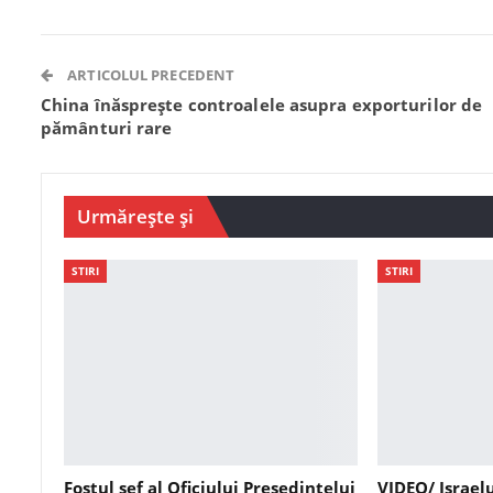
ARTICOLUL PRECEDENT
China înăsprește controalele asupra exporturilor de
pământuri rare
Urmărește și
STIRI
STIRI
Fostul șef al Oficiului Președintelui
VIDEO/ Israel