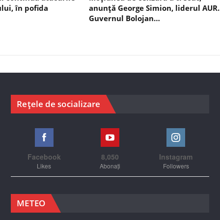
lui, în pofida
anunță George Simion, liderul AUR.
Guvernul Bolojan…
Rețele de socializare
Facebook
8,050
Instagram
Likes
Abonați
Followers
METEO