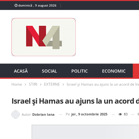
duminică , 9 august 2026
ACASĂ
SOCIAL
POLITIC
ECONOMIC
Home
STIRI
EXTERNE
Israel și Hamas au ajuns la un acord de în
Israel și Hamas au ajuns la un acord d
Pe
joi , 9 octombrie 2025
83
Autor
Dobrian Iana