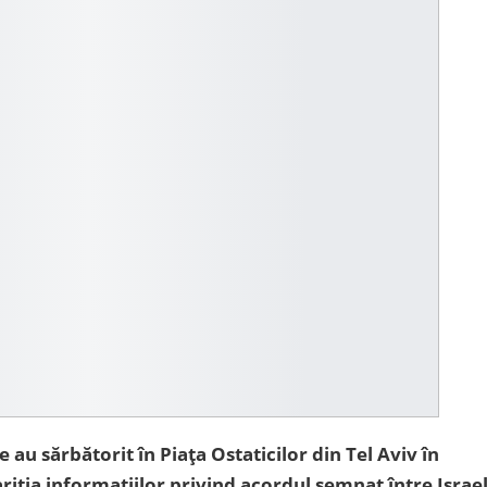
te au sărbătorit în Piața Ostaticilor din Tel Aviv în
riția informațiilor privind acordul semnat între Israel