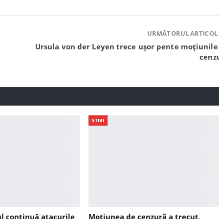
URMĂTORUL ARTICOL
Ursula von der Leyen trece ușor pente moțiunile
cenz
STIRI
ul continuă atacurile
Moțiunea de cenzură a trecut,