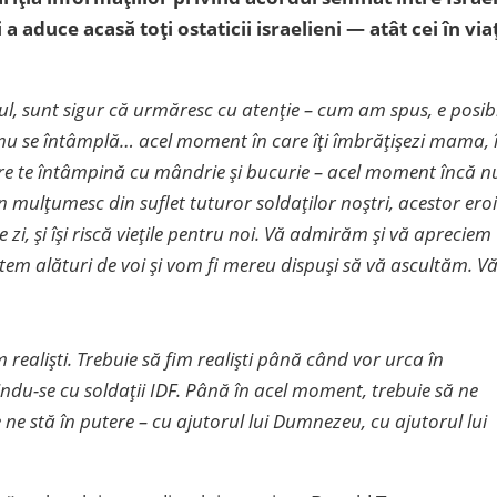
aduce acasă toți ostaticii israelieni — atât cei în via
l, sunt sigur că urmăresc cu atenție – cum am spus, e posibi
nu se întâmplă… acel moment în care îți îmbrățișezi mama, 
 care te întâmpină cu mândrie și bucurie – acel moment încă nu
 mulțumesc din suflet tuturor soldaților noștri, acestor eroi
re zi, și își riscă viețile pentru noi. Vă admirăm și vă apreciem
 alături de voi și vom fi mereu dispuși să vă ascultăm. V
realiști. Trebuie să fim realiști până când vor urca în
nindu-se cu soldații IDF. Până în acel moment, trebuie să ne
 ne stă în putere – cu ajutorul lui Dumnezeu, cu ajutorul lui