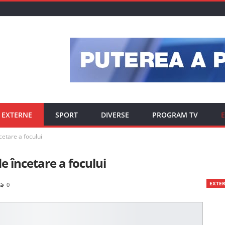
EXTERNE
SPORT
DIVERSE
PROGRAM TV
E
cetare a focului
e încetare a focului
EXTE
0