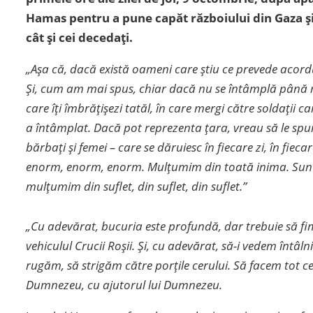
Hamas pentru a pune capăt războiului din Gaza și a 
cât și cei decedați.
„Așa că, dacă există oameni care știu ce prevede acordu
Și, cum am mai spus, chiar dacă nu se întâmplă până 
care îți îmbrățișezi tatăl, în care mergi către soldații
a întâmplat. Dacă pot reprezenta țara, vreau să le spun
bărbați și femei – care se dăruiesc în fiecare zi, în fieca
enorm, enorm, enorm. Mulțumim din toată inima. Suntem
mulțumim din suflet, din suflet, din suflet.”
„Cu adevărat, bucuria este profundă, dar trebuie să fim 
vehiculul Crucii Roșii. Și, cu adevărat, să-i vedem întâl
rugăm, să strigăm către porțile cerului. Să facem tot ce
Dumnezeu, cu ajutorul lui Dumnezeu.