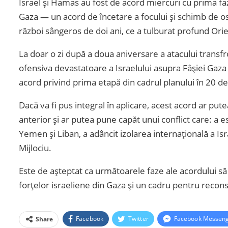
Israel și Hamas au fost de acord miercuri cu prima f
Gaza — un acord de încetare a focului și schimb de o
război sângeros de doi ani, ce a tulburat profund Orie
La doar o zi după a doua aniversare a atacului transf
ofensiva devastatoare a Israelului asupra Fâșiei Gaza
acord privind prima etapă din cadrul planului în 20 
Dacă va fi pus integral în aplicare, acest acord ar pu
anterior și ar putea pune capăt unui conflict care: a e
Yemen și Liban, a adâncit izolarea internațională a Isr
Mijlociu.
Este de așteptat ca următoarele faze ale acordului să 
forțelor israeliene din Gaza și un cadru pentru reconst
Facebook
Twitter
Facebook Messen
Share