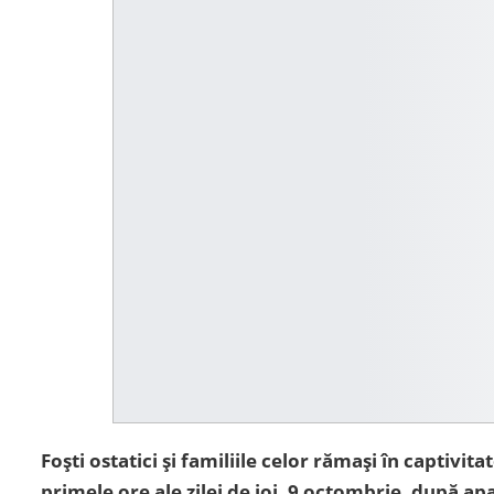
Foști ostatici și familiile celor rămași în captivita
primele ore ale zilei de joi, 9 octombrie, după apa