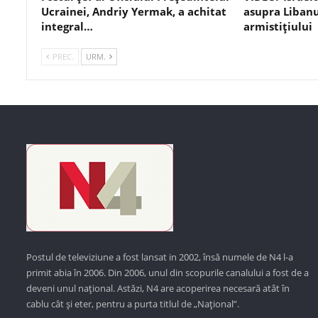
Ucrainei, Andriy Yermak, a achitat
asupra Libanu
integral…
armistițiului
PREC.
URM.
Postul de televiziune a fost lansat in 2002, însă numele de N4 l-a
primit abia în 2006. Din 2006, unul din scopurile canalului a fost de a
deveni unul național. Astăzi,
N4 are acoperirea necesară atât în
cablu cât și eter, pentru a purta titlul de „Național”.