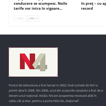
conducere se scumpesc. Noile
în preț – cu 
tarife vor intra în vigoare…
record
PREC.
URM.
Postul de televiziune a fost lansat in 2002, însă numele de N4 l-a
primit abia în 2006. Din 2006, unul din scopurile canalului a fost de a
deveni unul național. Astăzi,
N4 are acoperirea necesară atât în
cablu cât și eter, pentru a purta titlul de „Național”.