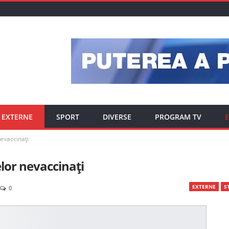
EXTERNE
SPORT
DIVERSE
PROGRAM TV
E
nevaccinați
elor nevaccinați
EXTERNE
ST
0