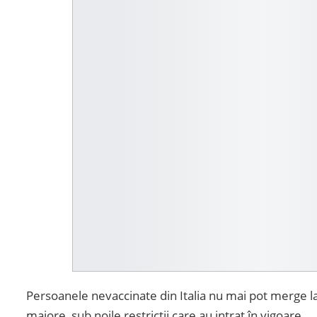
Persoanele nevaccinate din Italia nu mai pot merge la
majore, sub noile restricții care au intrat în vigoare.