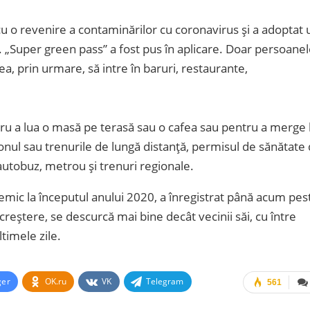
 cu o revenire a contaminărilor cu coronavirus și a adoptat 
 „Super green pass” a fost pus în aplicare. Doar persoane
, prin urmare, să intre în baruri, restaurante,
tru a lua o masă pe terasă sau o cafea sau pentru a merge 
onul sau trenurile de lungă distanță, permisul de sănătate
autobuz, metrou și trenuri regionale.
demic la începutul anului 2020, a înregistrat până acum pes
reștere, se descurcă mai bine decât vecinii săi, cu între
ltimele zile.
ger
OK.ru
VK
Telegram
561