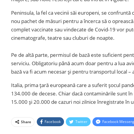
Peninsula, la fel ca vecinii săi europeni, se confruntă
nou pachet de măsuri pentru a încerca să o oprească.
complet vaccinate sau vindecate de Covid-19 vor putea
cinematografe, teatre sau cluburi de noapte.
Pe de altă parte, permisul de bază este suficient pen
serviciu. Obligatoriu până acum doar pentru a lua avi
bază va fi acum necesar și pentru transportul local – 
Italia, prima țară europeană care a suferit șocul pan
134.000 de decese. Chiar dacă contaminările sunt în c
15.000 și 20.000 de cazuri noi zilnice înregistrate în u
Facebook
Twitter
Facebook Messen
Share