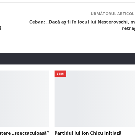
URMĂTORUL ARTICOL
Ceban: „Dacă aș fi în locul lui Nesterovschi, m
i
retra
STIRI
ștere „spectaculoasă”
Partidul lui Ion Chicu inițiază