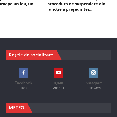
aproape un leu, un
procedura de suspendare din
funcție a președintei…
Rețele de socializare
Facebook
8,040
Instagram
Likes
Abonați
Followers
METEO