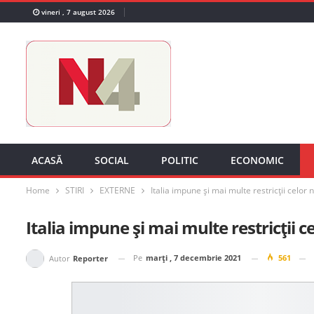
vineri , 7 august 2026
ACASĂ
SOCIAL
POLITIC
ECONOMIC
Home
STIRI
EXTERNE
Italia impune și mai multe restricții celor 
Italia impune și mai multe restricții c
Pe
marți , 7 decembrie 2021
561
Autor
Reporter