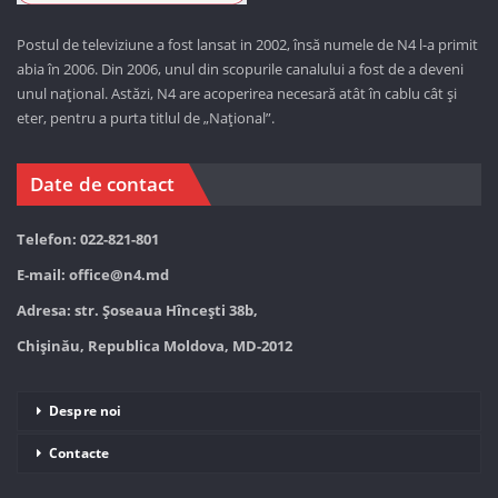
Postul de televiziune a fost lansat in 2002, însă numele de N4 l-a primit
abia în 2006. Din 2006, unul din scopurile canalului a fost de a deveni
unul național. Astăzi,
N4 are acoperirea necesară atât în cablu cât și
eter, pentru a purta titlul de „Național”.
Date de contact
Telefon: 022-821-801
E-mail:
office@n4.md
Adresa: str. Șoseaua Hînceşti 38b,
Chișinău, Republica Moldova, MD-2012
Despre noi
Contacte