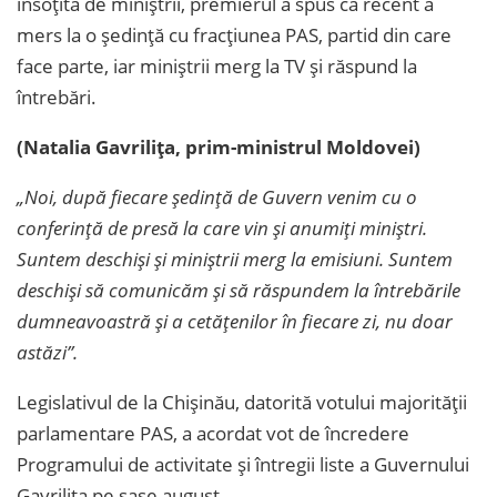
însoțită de miniștrii, premierul a spus că recent a
mers la o ședință cu fracțiunea PAS, partid din care
face parte, iar miniștrii merg la TV și răspund la
întrebări.
(Natalia Gavrilița, prim-ministrul Moldovei)
„Noi, după fiecare ședință de Guvern venim cu o
conferință de presă la care vin și anumiți miniștri.
Suntem deschiși și miniștrii merg la emisiuni. Suntem
deschiși să comunicăm și să răspundem la întrebările
dumneavoastră și a cetățenilor în fiecare zi, nu doar
astăzi”.
Legislativul de la Chișinău, datorită votului majorității
parlamentare PAS, a acordat vot de încredere
Programului de activitate și întregii liste a Guvernului
Gavrilița pe șase august.