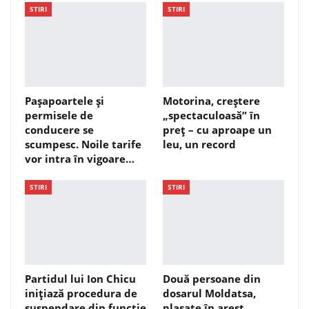
STIRI
STIRI
Pașapoartele și
Motorina, creștere
permisele de
„spectaculoasă” în
conducere se
preț – cu aproape un
scumpesc. Noile tarife
leu, un record
vor intra în vigoare…
STIRI
STIRI
Partidul lui Ion Chicu
Două persoane din
inițiază procedura de
dosarul Moldatsa,
suspendare din funcție
plasate în arest