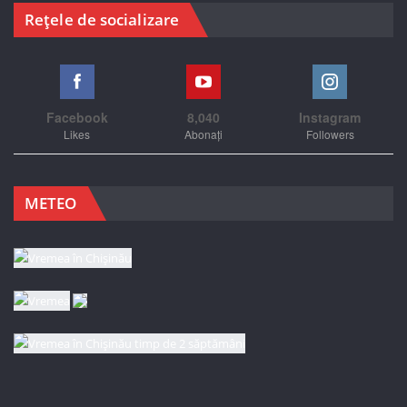
Rețele de socializare
Facebook
8,040
Instagram
Likes
Abonați
Followers
METEO