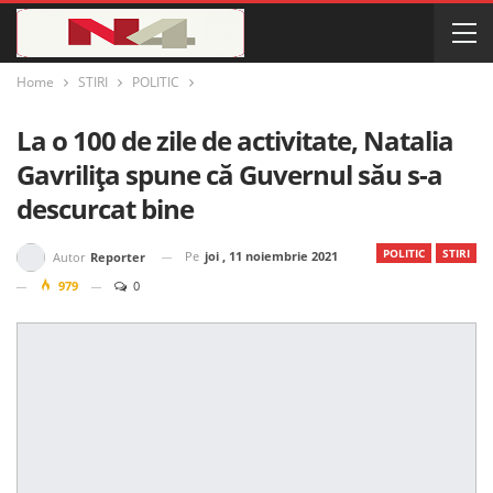
Home
STIRI
POLITIC
La o 100 de zile de activitate, Natalia
Gavrilița spune că Guvernul său s-a
descurcat bine
POLITIC
STIRI
Pe
joi , 11 noiembrie 2021
Autor
Reporter
979
0