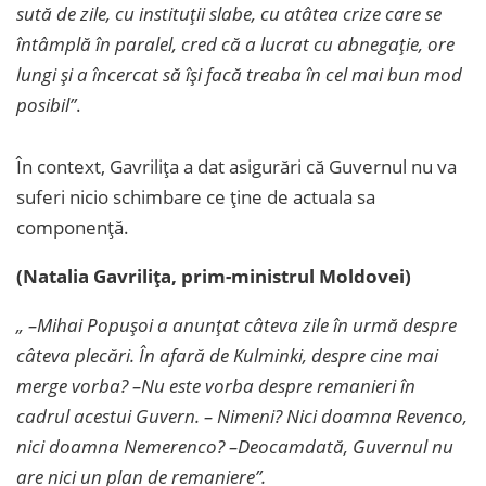
sută de zile, cu instituții slabe, cu atâtea crize care se
întâmplă în paralel, cred că a lucrat cu abnegație, ore
lungi și a încercat să își facă treaba în cel mai bun mod
posibil”
.
În context, Gavrilița a dat asigurări că Guvernul nu va
suferi nicio schimbare ce ține de actuala sa
componență.
(Natalia Gavrilița, prim-ministrul Moldovei)
„ –Mihai Popușoi a anunțat câteva zile în urmă despre
câteva plecări. În afară de Kulminki, despre cine mai
merge vorba? –Nu este vorba despre remanieri în
cadrul acestui Guvern. – Nimeni? Nici doamna Revenco,
nici doamna Nemerenco? –Deocamdată, Guvernul nu
are nici un plan de remaniere”.