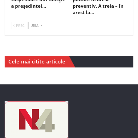
a președintei…
preventiv. A treia – în
arest la…
PREC.
URM.
Cele mai citite articole