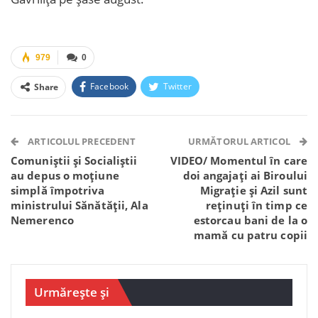
979
0
Facebook
Twitter
Share
Facebook Messenger
OK.ru
VK
Telegram
WhatsApp
Viber
ARTICOLUL PRECEDENT
URMĂTORUL ARTICOL
Comuniștii și Socialiștii
VIDEO/ Momentul în care
au depus o moțiune
doi angajați ai Biroului
simplă împotriva
Migraţie şi Azil sunt
ministrului Sănătății, Ala
reținuți în timp ce
Nemerenco
estorcau bani de la o
mamă cu patru copii
Urmărește și