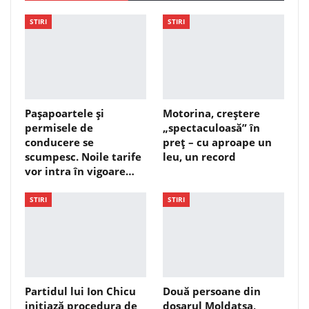
STIRI
STIRI
Pașapoartele și
Motorina, creștere
permisele de
„spectaculoasă” în
conducere se
preț – cu aproape un
scumpesc. Noile tarife
leu, un record
vor intra în vigoare…
STIRI
STIRI
Partidul lui Ion Chicu
Două persoane din
inițiază procedura de
dosarul Moldatsa,