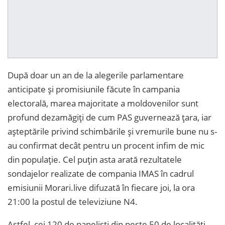
După doar un an de la alegerile parlamentare
anticipate și promisiunile făcute în campania
electorală, marea majoritate a moldovenilor sunt
profund dezamăgiți de cum PAS guvernează țara, iar
așteptările privind schimbările și vremurile bune nu s-
au confirmat decât pentru un procent infim de mic
din populație. Cel puțin asta arată rezultatele
sondajelor realizate de compania IMAS în cadrul
emisiunii Morari.live difuzată în fiecare joi, la ora
21:00 la postul de televiziune N4.
Astfel, cei 120 de paneliști din peste 50 de localități