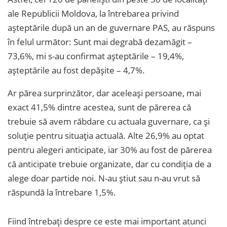
ale Republicii Moldova, la întrebarea privind
așteptările după un an de guvernare PAS, au răspuns
în felul următor: Sunt mai degrabă dezamăgit –
73,6%, mi s-au confirmat așteptările – 19,4%,
așteptările au fost depășite – 4,7%.
Ar părea surprinzător, dar aceleași persoane, mai
exact 41,5% dintre acestea, sunt de părerea că
trebuie să avem răbdare cu actuala guvernare, ca și
soluție pentru situația actuală. Alte 26,9% au optat
pentru alegeri anticipate, iar 30% au fost de părerea
că anticipate trebuie organizate, dar cu condiția de a
alege doar partide noi. N-au știut sau n-au vrut să
răspundă la întrebare 1,5%.
Fiind întrebați despre ce este mai important atunci