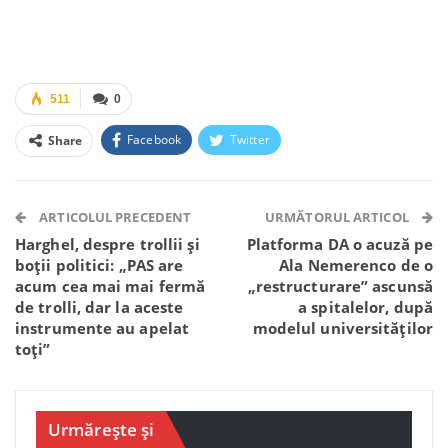
511
0
Facebook
Twitter
Share
Facebook Messenger
OK.ru
VK
Telegram
WhatsApp
Viber
ARTICOLUL PRECEDENT
URMĂTORUL ARTICOL
Harghel, despre trollii și
Platforma DA o acuză pe
boții politici: „PAS are
Ala Nemerenco de o
acum cea mai mai fermă
„restructurare” ascunsă
de trolli, dar la aceste
a spitalelor, după
instrumente au apelat
modelul universităților
toți”
Urmărește și