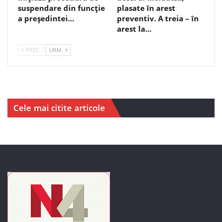
suspendare din funcție
plasate în arest
a președintei…
preventiv. A treia – în
arest la…
PREC.
URM.
Cele mai citite articole