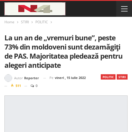
Home
STIRI
POLITIC
La un an de „vremuri bune”, peste
73% din moldoveni sunt dezamăgiți
de PAS. Majoritatea pledează pentru
alegeri anticipate
POLITIC
STIRI
Pe
vineri , 15 iulie 2022
Autor
Reporter
511
0