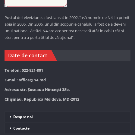
Postul de televiziune a fost lansat in 2002, însă numele de N4 l-a primit
abia în 2006. Din 2006, unul din scopurile canalului a fost de a deveni
unul național. Astăzi,
N4 are acoperirea necesară atât în cablu cât și
eter, pentru a purta titlul de „Național”.
Date de contact
Telefon: 022-821-801
E-mail:
office@n4.md
Adresa: str. Șoseaua Hînceşti 38b,
Chișinău, Republica Moldova, MD-2012
Despre noi
Contacte